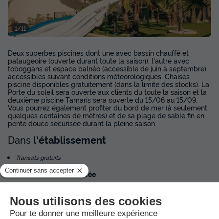
1/11
Deux superbes piscines dont une avec bassin chauffé et
pataugeoire (ouverte durant toute la saison), l'autre avec
toboggans et espace balnéo (accessible de juin à septembre)
accessibles suivant conditions météorologiques. Chaises
piscine disponibles gratuitement (dans la limite des stocks). La
Porte du soleil sera ouverte aux clients du toute la saison et la
deuxième piscine Tamaris sera ouverte du 15/06 au 15/09.
Vous pourrez également profiter du bord de mer (à seulement
quelques centaines de mètres) et de sa plage de sable fin en
pente douce sécurisée durant la pleine saison.
Dans
l'établissement
Transats gratuits
Piscine extérieure chauffée
La pataugeoire n'est pas chauffée. Chaises piscine disponibles
gratuitement (dans la limite des stocks).
Ouvert toute la saison