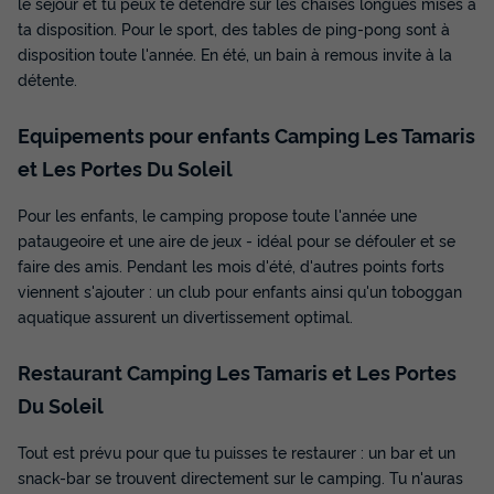
le séjour et tu peux te détendre sur les chaises longues mises à
ta disposition. Pour le sport, des tables de ping-pong sont à
Voir les disponibilités
disposition toute l'année. En été, un bain à remous invite à la
détente.
Equipements pour enfants Camping Les Tamaris
et Les Portes Du Soleil
Pour les enfants, le camping propose toute l'année une
pataugeoire et une aire de jeux - idéal pour se défouler et se
faire des amis. Pendant les mois d'été, d'autres points forts
viennent s'ajouter : un club pour enfants ainsi qu'un toboggan
MAISON 6 personnes - 2 chambres
aquatique assurent un divertissement optimal.
Confort +
Annulation gratuite
Restaurant Camping Les Tamaris et Les Portes
Surface
Adultes
Enfants
Chambres
Salle de bain
Du Soleil
55m²
4
2
2
1
Tout est prévu pour que tu puisses te restaurer : un bar et un
Accès wifi
Climatisation
Animaux autorisés *
Barbecue
snack-bar se trouvent directement sur le camping. Tu n'auras
Cafetière
+ 8