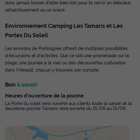
donc jamais besoin d'aller bien loin pour te servir un délicieux
rafraîchissement ou un snack.
MAISON 6 personnes - 2 chambres Confort +
Environnement Camping Les Tamaris et Les
du
14/09/2026
au
21/09/2026
Portes Du Soleil
Modifier les dates
Meilleur prix pour 7 nuits
Les environs de Portiragnes offrent de multiples possibilités
763 €
-32%
d'excursions et d'activités. Que ce soit une promenade sur la
518,84 €
d'économie
plage, une journée à la mer ou des découvertes culturelles
Prix de comparaison
dans l'Hérault, chacun y trouvera son compte.
Voir les disponibilités
Bon
à savoir
Heures d'ouverture de la piscine
La Porte du soleil sera ouverte aux clients toute la saison et la
deuxième piscine Tamaris sera ouverte du 15/06 au 15/09.