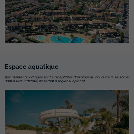
MAISON 7 personnes - 3 chambres Confort +
Voir la carte
du
18/09/2026
au
25/09/2026
Modifier les dates
Meilleur prix pour 7 nuits
854 €
-32%
580,72 €
d'économie
Prix de comparaison
Voir les disponibilités
Espace
aquatique
(les montants indiqués sont susceptibles d'évoluer au cours de la saison et
sont à titre indicatif, ils seront à régler sur place)