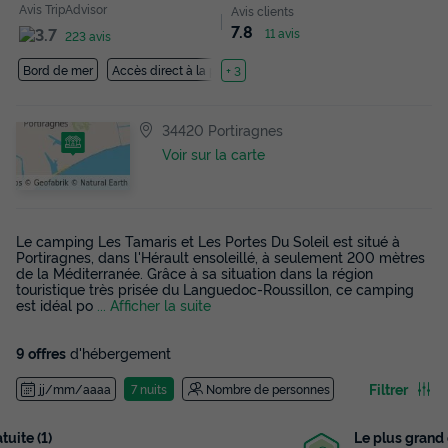
Avis TripAdvisor
Avis clients
7.8
11 avis
223 avis
Bord de mer
Accès direct à la plage
+ 3
34420 Portiragnes
Voir sur la carte
Le camping Les Tamaris et Les Portes Du Soleil est situé à
Portiragnes, dans l'Hérault ensoleillé, à seulement 200 mètres
de la Méditerranée. Grâce à sa situation dans la région
touristique très prisée du Languedoc-Roussillon, ce camping
est idéal po
... Afficher la suite
9 offres
d'hébergement
Filtrer
jj/mm/aaaa
7 nuits
Nombre de personnes
Le plus grand choix