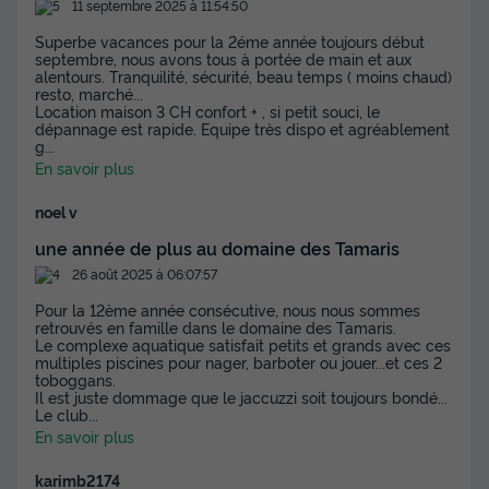
11 septembre 2025 à 11:54:50
Superbe vacances pour la 2éme année toujours début
septembre, nous avons tous à portée de main et aux
alentours. Tranquilité, sécurité, beau temps ( moins chaud)
resto, marché...
Location maison 3 CH confort + , si petit souci, le
dépannage est rapide. Equipe très dispo et agréablement
g
...
En savoir plus
noel v
une année de plus au domaine des Tamaris
26 août 2025 à 06:07:57
Pour la 12ème année consécutive, nous nous sommes
retrouvés en famille dans le domaine des Tamaris.
Le complexe aquatique satisfait petits et grands avec ces
multiples piscines pour nager, barboter ou jouer...et ces 2
toboggans.
Il est juste dommage que le jaccuzzi soit toujours bondé...
Le club
...
En savoir plus
karimb2174