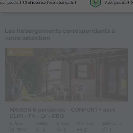
Avec plus de 3 000 campings référencés
Les hébergements correspondants à
votre sélection
Exclusivité
MAISON 6 personnes - CONFORT + avec
CLIM - TV - LV - BBQ
Surface
Adultes
Enfants
Chambres
Salle de bain
55m²
4
2
2
1