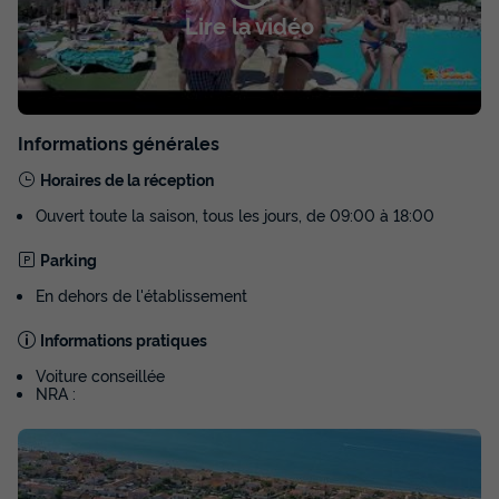
Lire la vidéo
Informations générales
Horaires de la réception
Ouvert toute la saison, tous les jours, de 09:00 à 18:00
MAISON 7 personnes - 3 chambres
Parking
Confort +
En dehors de l'établissement
Annulation gratuite
Informations pratiques
Surface
Adultes
Enfants
Chambres
Salle de bain
Voiture conseillée
75m²
6
1
3
2
NRA :
Accès wifi
Climatisation
Animaux autorisés *
Barbecue
Cafetière
+ 8