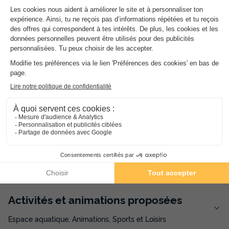
Avec pataugeoire
0 toboggan
Baignade non surveillée
Gratuit
Piscine pour enfants non chauffée
Piscine extérieure chauffée
Les toboggans et l'espace balnéo sont accessibles de juin à
septembre suivant les conditions météorologiques. Chaises
piscine disponibles gratuitement (dans la limite des stocks).
Ouvert du 15 juin au 15 septembre
3 toboggans
Baignade non surveillée
Bain à remous
Gratuit
Activités et animations proposées
Espace aquatique, Animations, Sports et Loisirs