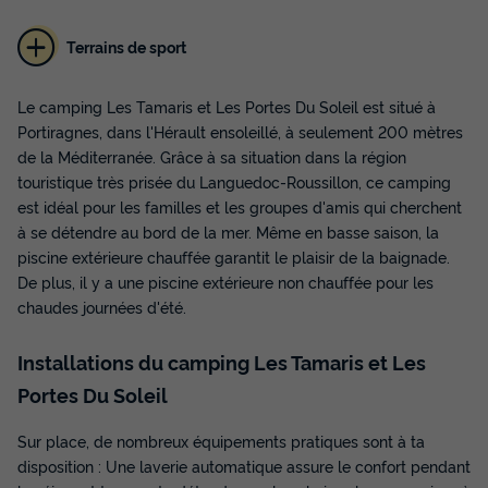
Terrains de sport
Le camping Les Tamaris et Les Portes Du Soleil est situé à
MAISON 6 personnes - 2 chambres
Portiragnes, dans l'Hérault ensoleillé, à seulement 200 mètres
Surface
Adultes
Enfants
Chambres
Salle de bain
de la Méditerranée. Grâce à sa situation dans la région
55m²
4
2
2
1
touristique très prisée du Languedoc-Roussillon, ce camping
est idéal pour les familles et les groupes d'amis qui cherchent
Accès wifi
Animaux autorisés *
Cafetière
Réfrigérateur
à se détendre au bord de la mer. Même en basse saison, la
Salon de jardin
+ 3
piscine extérieure chauffée garantit le plaisir de la baignade.
De plus, il y a une piscine extérieure non chauffée pour les
chaudes journées d'été.
MAISON 6 personnes - 2 chambres
du
07/09/2026
au
14/09/2026
Installations du camping Les Tamaris et Les
Modifier les dates
Portes Du Soleil
Meilleur prix pour 7 nuits
700 €
Sur place, de nombreux équipements pratiques sont à ta
-32%
476 €
d'économie
disposition : Une laverie automatique assure le confort pendant
Prix de comparaison