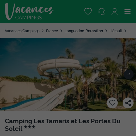
Vacances Campings
France
Languedoc-Roussillon
Hérault
Port
Camping Les Tamaris et Les Portes Du
Soleil
★★★