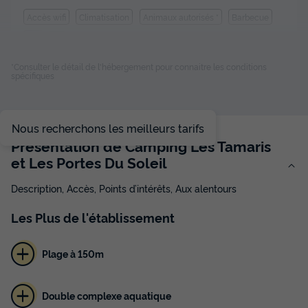
Accès wifi
Climatisation
Animaux autorisés *
Barbecue
Cafetière
+ 8
*Consulter le détail de l'hébergement pour connaitre les conditions
spécifiques
MAISON 6 personnes - CONFORT + avec CLIM - TV - LV -
BBQ
du
22/08/2026
au
29/08/2026
Nous recherchons les meilleurs tarifs
Modifier les dates
Présentation de Camping Les Tamaris
Meilleur prix pour 7 nuits
et Les Portes Du Soleil
1 610 €
-23%
1 229 €
d'économie
Description, Accès, Points d’intérêts, Aux alentours
Prix de comparaison
Les
Plus
de l'établissement
Voir les disponibilités
Plage à 150m
Double complexe aquatique