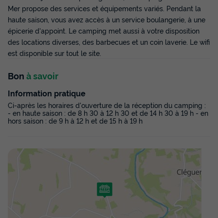
Mer propose des services et équipements variés. Pendant la
haute saison, vous avez accès à un service boulangerie, à une
épicerie d'appoint. Le camping met aussi à votre disposition
des locations diverses, des barbecues et un coin laverie. Le wifi
est disponible sur tout le site.
Bon
à savoir
Information pratique
Ci-après les horaires d'ouverture de la réception du camping :
MOBILHOME 5 personnes - Eco (2
- en haute saison : de 8 h 30 à 12 h 30 et de 14 h 30 à 19 h - en
chambres)
hors saison : de 9 h à 12 h et de 15 h à 19 h
Annulation gratuite
Adultes
Chambres
Salle de bain
5
2
1
Terrasse couverte
Accès wifi
Animaux autorisés *
Barbecue
Congélateur
+ 5