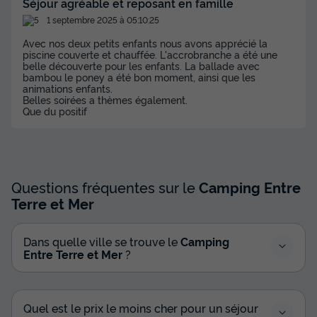
Séjour agréable et reposant en famille
Annulation gratuite
1 septembre 2025 à 05:10:25
Adultes
Chambres
Salle de bain
Avec nos deux petits enfants nous avons apprécié la
piscine couverte et chauffée. L'accrobranche a été une
6
3
1
belle découverte pour les enfants. La ballade avec
bambou le poney a été bon moment, ainsi que les
Animaux autorisés *
Réfrigérateur
Salon de jardin
animations enfants.
Belles soirées a thèmes également.
Micro-ondes
Place de parking
+ 1
Que du positif
MOBILHOME 6 personnes - Privilège (3 chambres)
du
27/09/2026
au
04/10/2026
Questions fréquentes sur le
Camping Entre
Modifier les dates
Terre et Mer
Meilleur prix pour 7 nuits
397 €
Dans quelle ville se trouve le
Camping
Entre Terre et Mer
?
Voir les disponibilités
Quel est le prix le moins cher pour un séjour