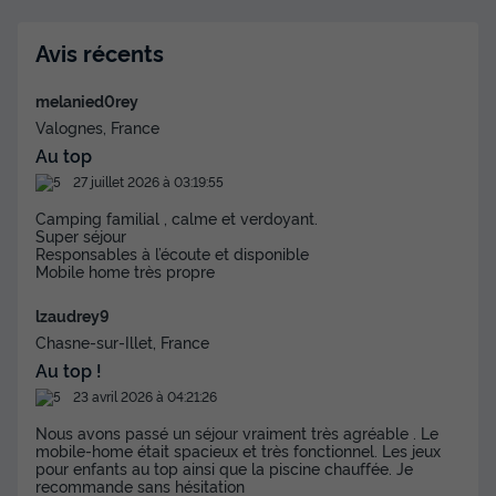
Voir les disponibilités
Avis récents
melanied0rey
Valognes, France
Au top
27 juillet 2026 à 03:19:55
Camping familial , calme et verdoyant.
Super séjour
Responsables à l’écoute et disponible
MOBILHOME 6 personnes - Confort (3
Mobile home très propre
chambres)
lzaudrey9
Annulation gratuite
Chasne-sur-Illet, France
Surface
Adultes
Chambres
Salle de bain
Au top !
36m²
6
3
1
23 avril 2026 à 04:21:26
Terrasse semi-couverte
Animaux autorisés *
Barbecue
Nous avons passé un séjour vraiment très agréable . Le
mobile-home était spacieux et très fonctionnel. Les jeux
Cafetière
Chaise longue
+ 7
pour enfants au top ainsi que la piscine chauffée. Je
recommande sans hésitation