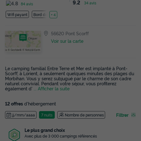
9.2
34 avis
84 avis
Wifi payant
Bord de mer
+ 4
56620 Pont Scorff
Voir sur la carte
Le camping familial Entre Terre et Mer est implanté à Pont-
Scorff, à Lorient, à seulement quelques minutes des plages du
Morbihan. Vous y serez subjugué par le charme de son cadre
naturel convivial. Pendant votre séjour, vous profiterez
également d'
... Afficher la suite
12 offres
d'hébergement
Filtrer
jj/mm/aaaa
7 nuits
Nombre de personnes
Le plus grand choix
Avec plus de 3 000 campings référencés