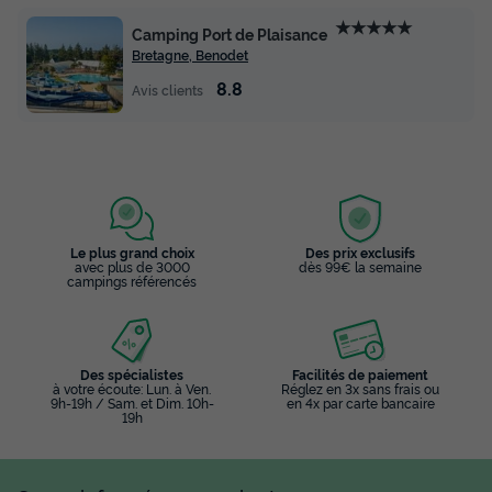
2
1
1
★★★★★
Camping Port de Plaisance
Animaux autorisés *
Cafetière
Réfrigérateur
Bretagne, Benodet
Salon de jardin
Micro-ondes
8.8
Avis clients
HÉBERGEMENT INSOLITE 2 personnes - Cazabane
du
27/09/2026
au
04/10/2026
Modifier les dates
Meilleur prix pour 7 nuits
Le plus grand choix
Des prix exclusifs
544 €
avec plus de 3000
dès 99€ la semaine
campings référencés
Voir les disponibilités
Des spécialistes
Facilités de paiement
à votre écoute: Lun. à Ven.
Réglez en 3x sans frais ou
9h-19h / Sam. et Dim. 10h-
en 4x par carte bancaire
19h