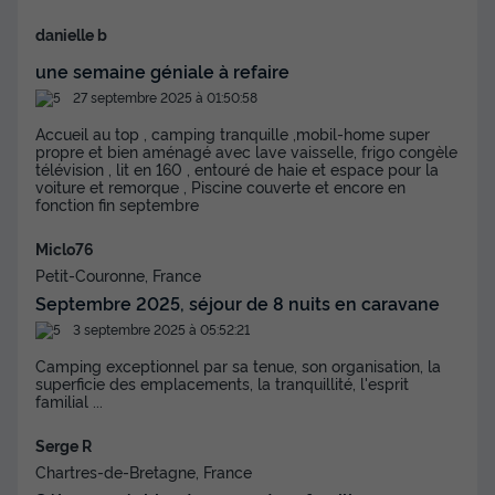
danielle b
MOBILHOME 6 personnes - Confort (3 chambres)
une semaine géniale à refaire
du
27/09/2026
au
04/10/2026
Modifier les dates
27 septembre 2025 à 01:50:58
Meilleur prix pour 7 nuits
Accueil au top , camping tranquille ,mobil-home super
383 €
propre et bien aménagé avec lave vaisselle, frigo congèle
télévision , lit en 160 , entouré de haie et espace pour la
voiture et remorque , Piscine couverte et encore en
Voir les disponibilités
fonction fin septembre
Miclo76
Petit-Couronne, France
Septembre 2025, séjour de 8 nuits en caravane
3 septembre 2025 à 05:52:21
Camping exceptionnel par sa tenue, son organisation, la
superficie des emplacements, la tranquillité, l'esprit
familial ...
Serge R
MOBILHOME 6 personnes - Privilège (3
Chartres-de-Bretagne, France
chambres)