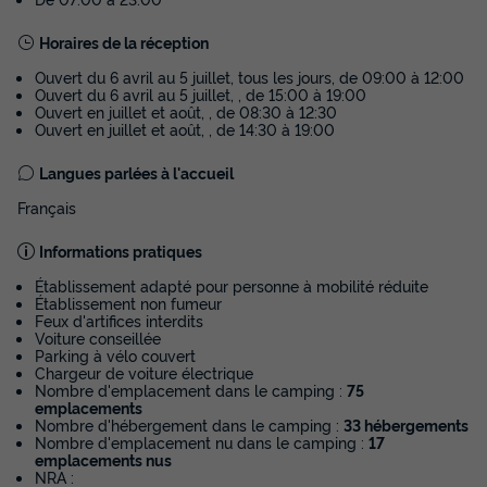
Annulation gratuite
Horaires de la réception
Surface
Adultes
Chambres
Salle de bain
30m²
4
2
1
Ouvert du 6 avril au 5 juillet, tous les jours, de 09:00 à 12:00
Ouvert du 6 avril au 5 juillet, , de 15:00 à 19:00
Terrasse semi-couverte
Animaux autorisés *
Barbecue
Ouvert en juillet et août, , de 08:30 à 12:30
Ouvert en juillet et août, , de 14:30 à 19:00
Cafetière
Congélateur
+ 6
Langues parlées à l'accueil
Français
MOBILHOME 4 personnes - Confort (2 chambres)
du
27/09/2026
au
04/10/2026
Informations pratiques
Modifier les dates
Établissement adapté pour personne à mobilité réduite
Meilleur prix pour 7 nuits
Établissement non fumeur
Feux d'artifices interdits
332 €
Voiture conseillée
Parking à vélo couvert
Chargeur de voiture électrique
Voir les disponibilités
Nombre d'emplacement dans le camping :
75
emplacements
Nombre d'hébergement dans le camping :
33 hébergements
Nombre d'emplacement nu dans le camping :
17
emplacements nus
NRA :