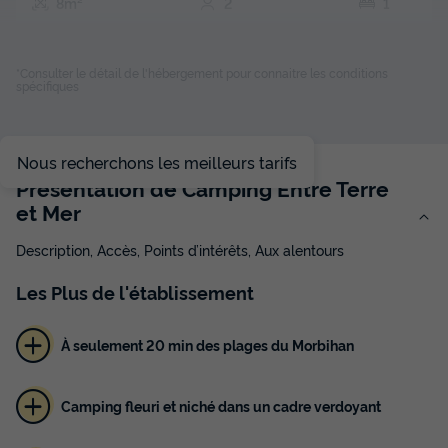
8m²
2
1
Animaux autorisés *
*Consulter le détail de l'hébergement pour connaitre les conditions
spécifiques
HÉBERGEMENT INSOLITE 2 personnes - CABADIENNE
du
26/09/2026
au
03/10/2026
Modifier les dates
Nous recherchons les meilleurs tarifs
Meilleur prix pour 7 nuits
Présentation de Camping Entre Terre
224 €
et Mer
Description, Accès, Points d’intérêts, Aux alentours
Voir les disponibilités
Les
Plus
de l'établissement
À seulement 20 min des plages du Morbihan
Camping fleuri et niché dans un cadre verdoyant