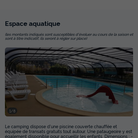
Espace
aquatique
(les montants indiqués sont susceptibles d'évoluer au cours de la saison et
sont à titre indicatif, ils seront à régler sur place)
MOBILHOME 4 personnes - PMR Confort (2
chambres) adapté pour personnes à
mobilité réduite
Annulation gratuite
Surface
Adultes
Chambres
Salle de bain
30m²
4
2
1
Terrasse semi-couverte
Animaux autorisés *
Accueil mobilité réduite
Barbecue
Cafetière
+ 7
1/8
MOBILHOME 4 personnes - PMR Confort (2 chambres)
Le camping dispose d'une piscine couverte chauffée et
adapté pour personnes à mobilité réduite
équipée de transats gratuits tout autour. Une pataugeoire y est
également disponible pour accueillir les enfants. Dimensions : -
du
22/09/2026
au
29/09/2026