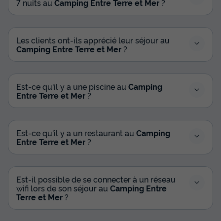
7 nuits au
Camping Entre Terre et Mer
?
Les clients ont-ils apprécié leur séjour au
Camping Entre Terre et Mer
?
MOBILHOME 6 personnes - Mobil home
Privilège (3 chambres) 2 Salles de bain
Est-ce qu'il y a une piscine au
Camping
Entre Terre et Mer
?
Annulation gratuite
Surface
Adultes
Chambres
Salle de bain
40m²
6
3
2
Est-ce qu'il y a un restaurant au
Camping
Entre Terre et Mer
?
Terrasse couverte
Animaux autorisés *
Cafetière
Lave-vaisselle
Réfrigérateur
+ 5
Est-il possible de se connecter à un réseau
wifi lors de son séjour au
Camping Entre
Terre et Mer
?
MOBILHOME 6 personnes - Mobil home Privilège (3
chambres) 2 Salles de bain
du
27/09/2026
au
04/10/2026