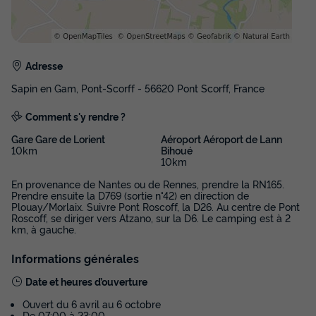
MOBILHOME 5 personnes - Eco (2 chambres)
du
24/09/2026
au
01/10/2026
Modifier les dates
Meilleur prix pour 7 nuits
Adresse
318 €
Sapin en Gam, Pont-Scorff - 56620 Pont Scorff, France
Comment s'y rendre ?
Voir les disponibilités
Gare Gare de Lorient
Aéroport Aéroport de Lann
10km
Bihoué
10km
En provenance de Nantes ou de Rennes, prendre la RN165.
Prendre ensuite la D769 (sortie n°42) en direction de
Plouay/Morlaix. Suivre Pont Roscoff, la D26. Au centre de Pont
Roscoff, se diriger vers Atzano, sur la D6. Le camping est à 2
km, à gauche.
Informations générales
Date et heures d’ouverture
MOBILHOME 4 personnes - Confort (2
chambres)
Ouvert du 6 avril au 6 octobre
De 07:00 à 23:00