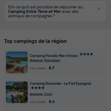
Modifier les dates
Est-ce qu'il est possible de séjourner au
Meilleur prix pour 7 nuits
Camping Entre Terre et Mer
avec des
432 €
animaux de compagnie ?
Voir les disponibilités
Top campings de la région
★★★★
Camping Paradis Mer d'Iroise
Bretagne, Plomodiern
8.7
Avis clients
Camping Romanée - Le Fort Espagnol
HÉBERGEMENT INSOLITE 2 personnes -
★★★★
Cazabane
Bretagne, Crach
Annulation gratuite
8.4
Avis clients
Adultes
Chambres
Salle de bain