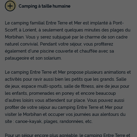
Camping à taille humaine
MOBILHOME 4 personnes - Eco (2
chambres)
Le camping familial Entre Terre et Mer est implanté à Pont-
Scorff, à Lorient, à seulement quelques minutes des plages du
Annulation gratuite
Morbihan. Vous y serez subjugué par le charme de son cadre
Surface
Adultes
Chambres
Salle de bain
naturel convivial. Pendant votre séjour, vous profiterez
28m²
4
2
1
également d'une piscine couverte et chauffée avec sa
Terrasse couverte
Animaux autorisés *
Barbecue
pataugeoire et son solarium.
Cafetière
Réfrigérateur
+ 5
Le camping Entre Terre et Mer propose plusieurs animations et
activités pour ravir aussi bien les petits que les grands. Salle
de jeux, espace multi-sports, salle de fitness, aire de jeux pour
MOBILHOME 4 personnes - Eco (2 chambres)
les enfants, promenades en poney et encore beaucoup
du
27/09/2026
au
04/10/2026
d'autres loisirs vous attendent sur place. Vous pouvez aussi
Modifier les dates
profiter de votre séjour au camping Entre Terre et Mer pour
Meilleur prix pour 7 nuits
visiter le Morbihan et occuper vos journées aux alentours du
290 €
site : canoe-kayak, plages, randonnées, etc.
Voir les disponibilités
Pour un séjour encore plus agréable, le camping Entre Terre et