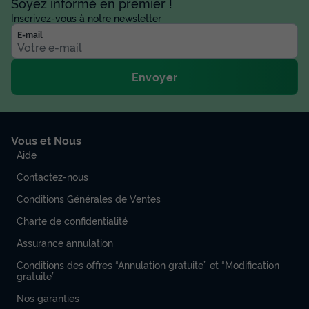
Soyez informé en premier !
Inscrivez-vous à notre newsletter
E-mail
HÉBERGEMENT INSOLITE 2 personnes -
Cabane la Goutte d'ô
Envoyer
Annulation gratuite
Adultes
Chambres
Salle de bain
2
1
1
Vous et Nous
Aide
Cafetière
Réfrigérateur
Salon de jardin
Contactez-nous
Conditions Générales de Ventes
HÉBERGEMENT INSOLITE 2 personnes - Cabane la Goutte
d'ô
Charte de confidentialité
du
27/09/2026
au
04/10/2026
Assurance annulation
Modifier les dates
Meilleur prix pour 7 nuits
Conditions des offres “Annulation gratuite” et “Modification
gratuite”
544 €
Nos garanties