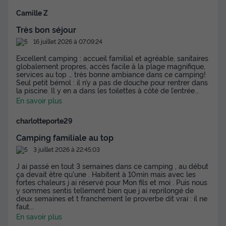
Camille Z
Très bon séjour
16 juillet 2026 à 07:09:24
Excellent camping : accueil familial et agréable, sanitaires
globalement propres, accès facile à la plage magnifique,
services au top … très bonne ambiance dans ce camping!
Seul petit bémol : il n’y a pas de douche pour rentrer dans
la piscine. Il y en a dans les toilettes à côté de l’entrée
...
En savoir plus
charlotteporte29
Camping familiale au top
3 juillet 2026 à 22:45:03
J ai passé en tout 3 semaines dans ce camping , au début
ça devait être qu'une . Habitent à 10min mais avec les
fortes chaleurs j ai réservé pour Mon fils et moi . Puis nous
y sommes sentis tellement bien que j ai reprilongé de
deux semaines et t franchement le proverbe dit vrai : il ne
faut
...
En savoir plus