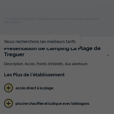
Terrasse semi-couverte
Animaux autorisés *
Cafetière
Réfrigérateur
Salon de jardin
+ 2
*Consulter le détail de l'hébergement pour connaitre les conditions
spécifiques
MOBILHOME 6 personnes - 2 Chambres
du
12/09/2026
au
19/09/2026
Nous recherchons les meilleurs tarifs
Modifier les dates
Présentation de Camping La Plage de
Meilleur prix pour 7 nuits
Treguer
189 €
Description, Accès, Points d’intérêts, Aux alentours
Voir les disponibilités
Les
Plus
de l'établissement
accès direct à la plage
piscine chauffée et ludique avec tobbogans