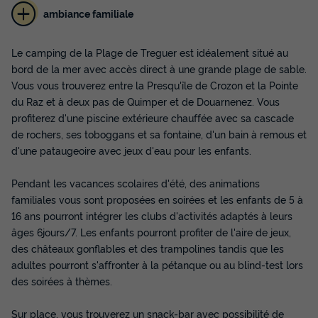
ambiance familiale
MOBILHOME 8 personnes - 3 chambres
Le camping de la Plage de Treguer est idéalement situé au
Annulation gratuite
Récent
bord de la mer avec accès direct à une grande plage de sable.
Surface
Adultes
Chambres
Salle de bain
Vous vous trouverez entre la Presqu'île de Crozon et la Pointe
30m²
8
3
1
du Raz et à deux pas de Quimper et de Douarnenez. Vous
profiterez d'une piscine extérieure chauffée avec sa cascade
Terrasse semi-couverte
Animaux autorisés *
Cafetière
de rochers, ses toboggans et sa fontaine, d'un bain à remous et
Réfrigérateur
Salon de jardin
+ 3
d'une pataugeoire avec jeux d'eau pour les enfants.
Pendant les vacances scolaires d'été, des animations
MOBILHOME 8 personnes - 3 chambres
familiales vous sont proposées en soirées et les enfants de 5 à
du
12/09/2026
au
19/09/2026
16 ans pourront intégrer les clubs d'activités adaptés à leurs
Modifier les dates
âges 6jours/7. Les enfants pourront profiter de l'aire de jeux,
Meilleur prix pour 7 nuits
des châteaux gonflables et des trampolines tandis que les
adultes pourront s'affronter à la pétanque ou au blind-test lors
199 €
des soirées à thèmes.
Voir les disponibilités
Sur place, vous trouverez un snack-bar avec possibilité de