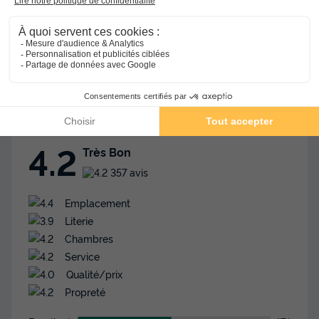
Avis TripAdvisor
Avis clients
4.2
8.8
/10
Avis TripAdvisor
Avis clients
Avis Clients TripAdvisor
4.2
Très Bon
357 avis
Emplacement
Literie
Chambres
Service
Qualité/prix
Propreté