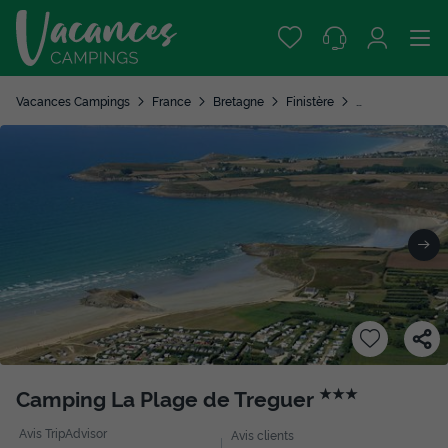
Vacances Campings
France
Bretagne
Finistère
Plonévez Porzay
Camping La Plage de Treguer
★★★
Avis TripAdvisor
Avis clients