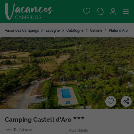
Vacances Campings
Espagne
Catalogne
Gérone
Platja d'Aro
Camping Castell d'Aro
★★★
Avis TripAdvisor
Avis clients