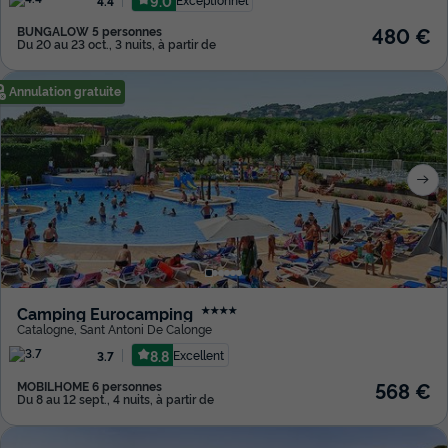
9.0
4.4
480 €
BUNGALOW 5 personnes
Du 20 au 23 oct., 3 nuits, à partir de
Annulation gratuite
Camping Eurocamping
★★★★
Catalogne
,
Sant Antoni De Calonge
8.8
Excellent
3.7
568 €
MOBILHOME 6 personnes
Du 8 au 12 sept., 4 nuits, à partir de