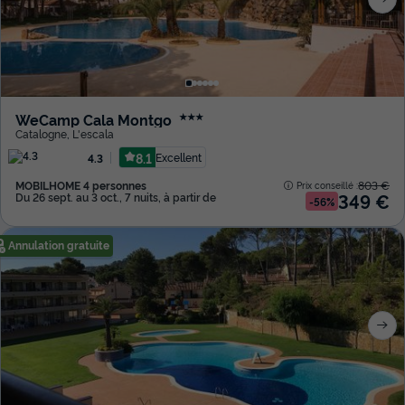
WeCamp Cala Montgo
★★★
Catalogne
,
L'escala
8.1
Excellent
4.3
MOBILHOME 4 personnes
803 €
Prix conseillé :
349 €
Du 26 sept. au 3 oct., 7 nuits, à partir de
-56%
Annulation gratuite