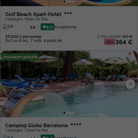
Golf Beach Apart-Hotel
★★★
Catalogne
,
Platja De Pals
9.0
Exceptionnel
3.6
STUDIO 2 personnes
455 €
Prix conseillé :
364 €
Du 1 au 8 oct., 7 nuits, à partir de
-20%
Annulation gratuite
Camping Globo Barcelona
★★★★
Catalogne
,
Canet De Mar
Exceptionnel