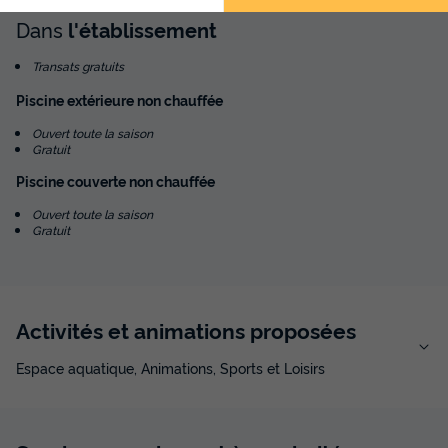
Dans
l'établissement
Transats gratuits
Piscine extérieure non chauffée
Ouvert toute la saison
Gratuit
Piscine couverte non chauffée
Ouvert toute la saison
Gratuit
Activités et animations proposées
Espace aquatique, Animations, Sports et Loisirs