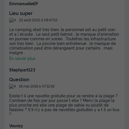
EmmanuelleEP
Lieu super
22 août 2022 à 08:47:52
Le camping était très bien, le personnel est au petit soin
et a l écoute . Le seul petit bémol , le manque d'animation
en journée comme en soirée . Toutefois les infrastructure
son très bien . La piscine bien entretenue , le manque de
climatisation peut être dérangeant pour certains , mais
malgré
...
En savoir plus
Stephpart123
Question
18 mai 2019 à 07:32:16
Existe t il une navette gratuite pour se rendre à la plage ?
Combien de fois par jour passe t elle ? Merci la plage la
plus proche est elle une plage de sable ou plutôt de
falaises ? S'il n'y a pas de navettes gratuites y a t il un bus
?
Vounzy