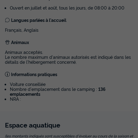
Ouvert en juillet et août, tous les jours, de 08:00 à 20:00
Langues parlées à l'accueil
Français, Anglais
Mobilhome 4 personnes - Ciela Confort -
2 chambres
Animaux
Surface
Adultes
Chambres
Salle de bain
Animaux acceptés.
28m²
4
2
1
Le nombre maximum d'animaux autorisés est indiqué dans les
détails de l'hébergement concerné.
Terrasse couverte
Climatisation
Voir le plan 2D
Informations pratiques
Animaux autorisés *
Cafetière
Congélateur
+ 4
Voiture conseillée
Nombre d'emplacement dans le camping :
136
emplacements
Mobilhome 4 personnes - Ciela Confort - 2 chambres
NRA :
du
04/09/2026
au
11/09/2026
Modifier les dates
Meilleur prix pour 7 nuits
Espace
aquatique
483 €
-14%
414 €
(les montants indiqués sont susceptibles d'évoluer au cours de la saison et
d'économie