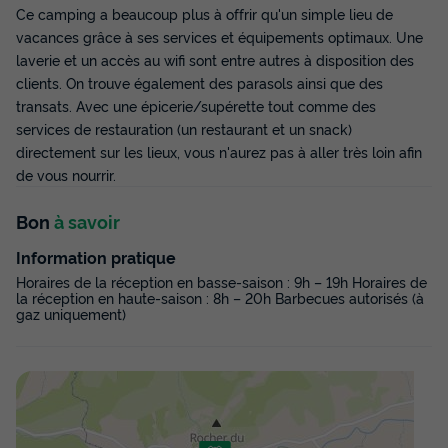
Meilleur prix pour 7 nuits
Ce camping a beaucoup plus à offrir qu'un simple lieu de
vacances grâce à ses services et équipements optimaux. Une
364 €
-14%
312 €
laverie et un accès au wifi sont entre autres à disposition des
d'économie
clients. On trouve également des parasols ainsi que des
Prix de comparaison
transats. Avec une épicerie/supérette tout comme des
Voir les disponibilités
services de restauration (un restaurant et un snack)
directement sur les lieux, vous n'aurez pas à aller très loin afin
de vous nourrir.
Bon
à savoir
Information pratique
Horaires de la réception en basse-saison : 9h – 19h Horaires de
la réception en haute-saison : 8h – 20h Barbecues autorisés (à
gaz uniquement)
Mobilhome 4 personnes - Ciela Confort
Compact - 2 chambres
Surface
Adultes
Chambres
Salle de bain
26m²
4
2
1