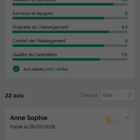
Voir les disponibilités
Services et équipes
8
Propreté de l'hébergement
8.4
Confort de l'hébergement
8
Qualité de l'animation
7.6
Avis clients
100% vérifiés
Tente 5 personnes - Tente Ciela Nature
Lodge SPA - 3 chambres - Cuisine
équipée - Salle de bain
22 avis
Trier par
Date
Annulation gratuite
Surface
Adultes
Chambres
Salle de bain
9
Anne Sophie
32m²
5
3
1
/10
Publié le
28/07/2026
Animaux autorisés *
Cafetière
Voir le plan 2D
Congélateur
Réfrigérateur
Salon de jardin