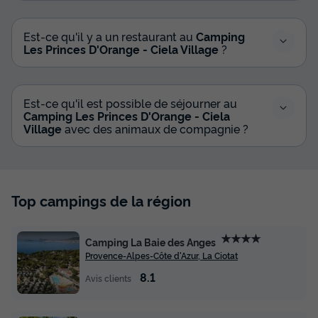
Animaux autorisés *
Barbecue
Cafetière
+ 6
Est-ce qu'il y a un restaurant au
Camping
Les Princes D'Orange - Ciela Village
?
Mobilhome 4 personnes - Ciela Prestige SPA - 2 chambres
dont 1 suite parentale - draps, serviettes et barbec...
du
20/09/2026
au
27/09/2026
Est-ce qu'il est possible de séjourner au
Modifier les dates
Camping Les Princes D'Orange - Ciela
Meilleur prix pour 7 nuits
Village
avec des animaux de compagnie ?
735 €
-14%
630 €
d'économie
Prix de comparaison
Top campings de la région
Voir les disponibilités
★★★★
Camping La Baie des Anges
Provence-Alpes-Côte d'Azur, La Ciotat
8.1
Avis clients