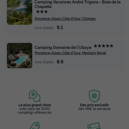
Camping Vacances André Trigano - Baie de la
Chapelle
★★★
Provence-Alpes-Côte d'Azur, Chorges
Mobilhome 6 personnes - Mobil home
9.1
Avis clients
Prestige SPA - 3 chambres dont 1 suite
parentale - draps, serviettes et plancha
Annulation gratuite
★★★★★
Camping Domaine de l'Ubaye
Provence-Alpes-Côte d'Azur, Meolans Revel
Surface
Adultes
Chambres
Salle de bain
40m²
6
3
2
8.6
Avis clients
Terrasse semi-couverte
Climatisation
Voir le plan 2D
Animaux autorisés *
Barbecue
Cafetière
+ 6
Mobilhome 6 personnes - Mobil home Prestige SPA - 3
chambres dont 1 suite parentale - draps, serviettes et
Le plus grand choix
Des prix exclusifs
avec plus de 3000
dès 99€ la semaine
plancha
campings référencés
du
10/09/2026
au
17/09/2026
Modifier les dates
Meilleur prix pour 7 nuits