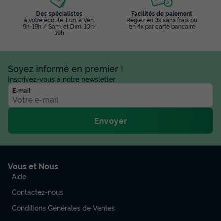
Des spécialistes
Facilités de paiement
910 €
-14%
à votre écoute: Lun. à Ven.
Réglez en 3x sans frais ou
780 €
9h-19h / Sam. et Dim. 10h-
en 4x par carte bancaire
d'économie
19h
Prix de comparaison
Voir les disponibilités
Soyez informé en premier !
Inscrivez-vous à notre newsletter
E-mail
Envoyer
Vous et Nous
Chalet 6 personnes - Ciela Exception SPA
Aide
- 3 chambres dont 2 chambres parentales
- draps, serviettes et planc...
Contactez-nous
Conditions Générales de Ventes
Annulation gratuite