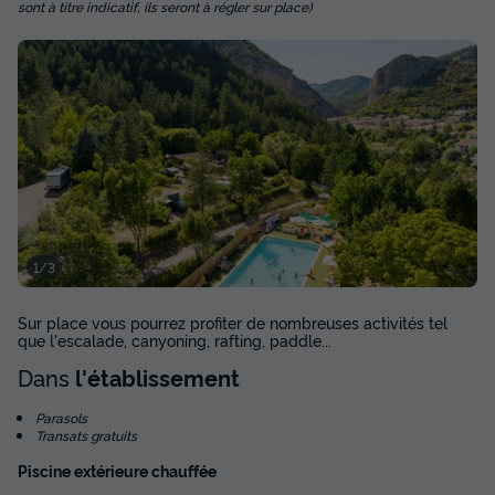
sont à titre indicatif, ils seront à régler sur place)
Prix de comparaison
Voir les disponibilités
1/3
Mobilhome 5 personnes - Ciela Privilège
Sur place vous pourrez profiter de nombreuses activités tel
Bay - 2 chambres
que l'escalade, canyoning, rafting, paddle...
Dans
l'établissement
Annulation gratuite
Surface
Adultes
Chambres
Salle de bain
Parasols
Transats gratuits
28m²
5
2
1
Piscine extérieure chauffée
Terrasse couverte
Climatisation
Voir le plan 2D