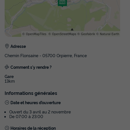
Terrasse couverte
Climatisation
Voir le plan 2D
Animaux autorisés *
Cafetière
Congélateur
+ 4
Mobilhome 4 personnes - Ciela Confort Compact - 2
chambres
Adresse
du
04/09/2026
au
11/09/2026
Modifier les dates
Chemin Flonsaine - 05700 Orpierre, France
Meilleur prix pour 7 nuits
Comment s'y rendre ?
455 €
-14%
390 €
Gare
d'économie
13km
Prix de comparaison
Informations générales
Voir les disponibilités
Date et heures d’ouverture
Ouvert du 3 avril au 2 novembre
De 07:00 à 23:00
Horaires de la réception