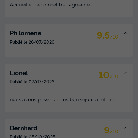
+ 1
Accueil et personnel très agréable
Tente 5 personnes - Tente Ciela Nature Lodge SPA - 3
chambres - Cuisine équipée - Salle de bain
9.5
Philomene
du
16/10/2026
au
23/10/2026
/10
Modifier les dates
Publié le
26/07/2026
Meilleur prix pour 7 nuits
595 €
-14%
510 €
d'économie
10
Lionel
Prix de comparaison
/10
Publié le
07/07/2026
Voir les disponibilités
nous avons passé un très bon séjour à refaire
9
Bernhard
/10
Publié le
05/10/2025