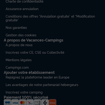
Charte de confidentialité
Surface
Adultes
Chambres
Salle de bain
75m²
6
3
2
Assurance annulation
Terrasse semi-couverte
Climatisation
Animaux autorisés *
Conditions des offres “Annulation gratuite” et “Modification
gratuite”
Barbecue
Cafetière
+ 6
Nos garanties
Gestion des cookies
Chalet 6 personnes - Ciela Exception SPA - 3 chambres
A propos de Vacances-Campings
dont 2 chambres parentales - draps, serviettes et planc...
À propos de nous
du
10/10/2026
au
17/10/2026
Inscrivez votre CE, CSE ou Collectivité
Modifier les dates
Meilleur prix pour 7 nuits
Mentions légales
Campings.com
1 246 €
-14%
1 068 €
Ajouter votre établissement
d'économie
Rejoignez la plateforme leader en Europe
Prix de comparaison
Les avantages de notre partenariat hébergeurs
Voir les disponibilités
Inscrivez votre camping
Paiement 100% sécurisé