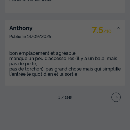
Mobilhome 6 personnes - Ciela Privilège
SPA - 3 chambres
7.5
Anthony
/10
Annulation gratuite
Publié le
14/09/2025
Surface
Adultes
Chambres
Salle de bain
33m²
6
3
1
bon emplacement et agréable.
manque un peu d'accessoires (il y a un balai mais
Terrasse couverte
Climatisation
Voir le plan 2D
pas de pelle,
Animaux autorisés *
Cafetière
Congélateur
+ 4
pas de torchon). pas grand chose mais qui simplifie
l'entrée le quotidien et la sortie
Mobilhome 6 personnes - Ciela Privilège SPA - 3 chambres
du
13/10/2026
au
20/10/2026
1
2
3
4
5
Modifier les dates
Meilleur prix pour 7 nuits
665 €
-14%
570 €
d'économie