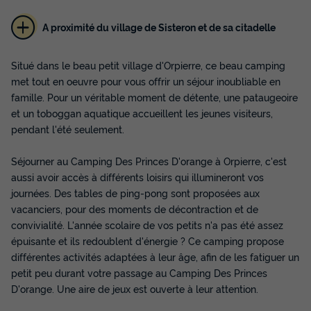
A proximité du village de Sisteron et de sa citadelle
Situé dans le beau petit village d'Orpierre, ce beau camping
met tout en oeuvre pour vous offrir un séjour inoubliable en
famille. Pour un véritable moment de détente, une pataugeoire
Tente en toile et en bois 5 personnes -
et un toboggan aquatique accueillent les jeunes visiteurs,
Tente Ciela Nature - 2 chambres (sans
pendant l'été seulement.
sanitaire)
Surface
Adultes
Chambres
Séjourner au Camping Des Princes D'orange à Orpierre, c'est
25m²
5
2
aussi avoir accès à différents loisirs qui illumineront vos
Terrasse couverte
Animaux autorisés *
Cafetière
journées. Des tables de ping-pong sont proposées aux
vacanciers, pour des moments de décontraction et de
Réfrigérateur
Salon de jardin
+ 1
convivialité. L'année scolaire de vos petits n'a pas été assez
épuisante et ils redoublent d'énergie ? Ce camping propose
différentes activités adaptées à leur âge, afin de les fatiguer un
Tente en toile et en bois 5 personnes - Tente Ciela Nature -
petit peu durant votre passage au Camping Des Princes
2 chambres (sans sanitaire)
D'orange. Une aire de jeux est ouverte à leur attention.
du
07/09/2026
au
14/09/2026
Modifier les dates