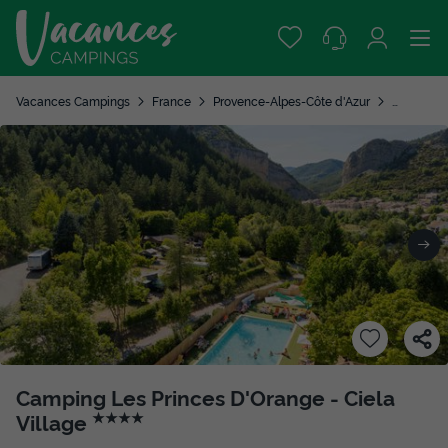
Vacances Campings
France
Provence-Alpes-Côte d'Azur
Hautes-A
Camping Les Princes D'Orange - Ciela
Village
★★★★