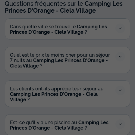
Prix de comparaison
Questions fréquentes sur le
Camping Les
Princes D'Orange - Ciela Village
Voir les disponibilités
Dans quelle ville se trouve le
Camping Les
Princes D'Orange - Ciela Village
?
Quel est le prix le moins cher pour un séjour
7 nuits au
Camping Les Princes D'Orange -
Ciela Village
?
Mobilhome 4 personnes - Ciela Prestige
Les clients ont-ils apprécié leur séjour au
SPA - 2 chambres dont 1 suite parentale -
Camping Les Princes D'Orange - Ciela
draps, serviettes et barbec...
Village
?
Annulation gratuite
Surface
Adultes
Chambres
Salle de bain
34m²
4
2
2
Est-ce qu'il y a une piscine au
Camping Les
Princes D'Orange - Ciela Village
?
Terrasse semi-couverte
Climatisation
Voir le plan 2D