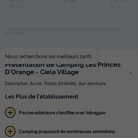
Surface
Adultes
Chambres
16m²
4
2
Terrasse semi-couverte
Animaux autorisés *
Cafetière
Réfrigérateur
Salon de jardin
+ 1
*Consulter le détail de l'hébergement pour connaitre les conditions
spécifiques
Tente 4 personnes - Tente Ciela Coco Sweet - 2 chambres
(sans sanitaire)
Nous recherchons les meilleurs tarifs
du
12/09/2026
au
19/09/2026
Présentation de Camping Les Princes
Modifier les dates
D'Orange - Ciela Village
Meilleur prix pour 7 nuits
Description, Accès, Points d’intérêts, Aux alentours
322 €
-14%
276 €
d'économie
Les
Plus
de l'établissement
Prix de comparaison
Voir les disponibilités
Piscine extérieure chauffée avec toboggan
Camping proposant de nombreuses animations