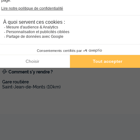
MOBILHOME 6 personnes - Confort
Surface
Adultes
Chambres
Salle de bain
34m²
6
3
1
Animaux autorisés *
Congélateur
Réfrigérateur
Salon 
Micro-ondes
+ 2
Comment s'y rendre ?
En savoir plus
Gare routière
Saint-Jean-de-Monts (10km)