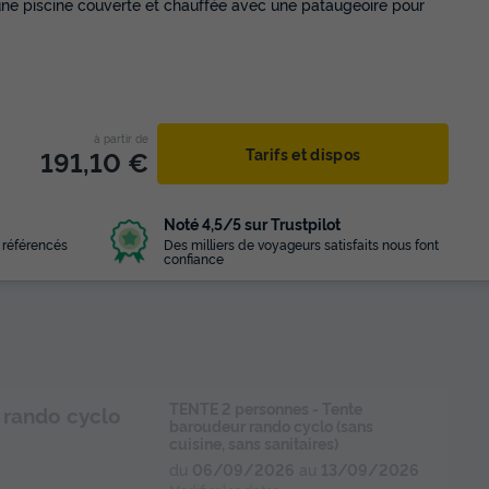
ne piscine couverte et chauffée avec une pataugeoire pour
à partir de
191,10 €
Tarifs et dispos
Noté 4,5/5 sur Trustpilot
 référencés
Des milliers de voyageurs satisfaits nous font
confiance
TENTE 2 personnes - Tente
 rando cyclo
baroudeur rando cyclo (sans
cuisine, sans sanitaires)
du
06/09/2026
au
13/09/2026