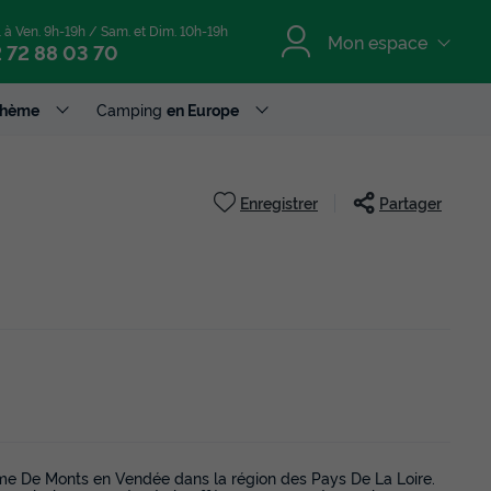
. à Ven. 9h-19h / Sam. et Dim. 10h-19h
Mon espace
 72 88 03 70
Thème
Camping
en Europe
Enregistrer
Partager
me De Monts en Vendée dans la région des Pays De La Loire.