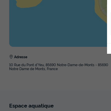
Adresse
10 Rue du Pont d'Yeu, 85690 Notre-Dame-de-Monts - 85690
Notre Dame de Monts, France
Espace
aquatique