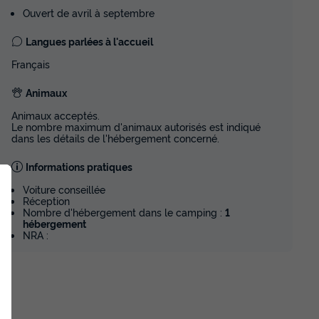
Ouvert de avril à septembre
du
16/09/2026
au
23/09/2026
Modifier les dates
Langues parlées à l'accueil
Meilleur prix pour 7 nuits
Français
eur
Animaux
345,45 €
Animaux acceptés.
Le nombre maximum d'animaux autorisés est indiqué
Voir les disponibilités
dans les détails de l'hébergement concerné.
Informations pratiques
MOBILHOME 5 personnes - Confort
du
19/09/2026
au
26/09/2026
Voiture conseillée
Réception
Modifier les dates
Nombre d'hébergement dans le camping :
1
Meilleur prix pour 7 nuits
hébergement
NRA :
eur
367,50 €
Voir les disponibilités