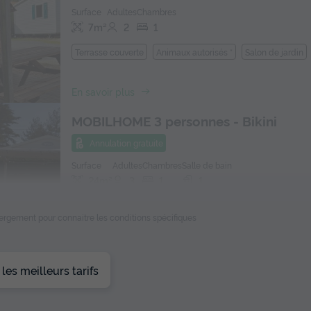
Surface
Adultes
Chambres
7m²
2
1
Terrasse couverte
Animaux autorisés *
Salon de jardin
En savoir plus
MOBILHOME 3 personnes - Bikini
Annulation gratuite
Surface
Adultes
Chambres
Salle de bain
24m²
3
1
1
Animaux autorisés *
Cafetière
Congélateur
Réfrigérat
ébergement pour connaitre les conditions spécifiques
Salon de jardin
+ 3
En savoir plus
es meilleurs tarifs
BUNGALOW 5 personnes - Bungalow to
Annulation gratuite