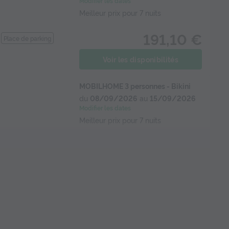
Modifier les dates
Meilleur prix pour 7 nuits
191,10 €
Place de parking
Voir les disponibilités
MOBILHOME 3 personnes - Bikini
du
08/09/2026
au
15/09/2026
Modifier les dates
Meilleur prix pour 7 nuits
eur
316,05 €
Voir les disponibilités
BUNGALOW 5 personnes -
ile et bois
Bungalow toile et bois