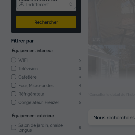
Indifférent
Rechercher
1/10
Filtrer par
Équipement intérieur
WIFI
5
Télévision
3
Cafetière
4
Four, Micro-ondes
4
Réfrigérateur
4
*Consulter le détail de l'h
Congélateur, Freezer
5
1/10
Équipement extérieur
Nous recherchons l
Salon de jardin, chaise
5
longue