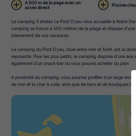
A 500 m de la page avec un
Piscine cha
accès direct
Le camping 3 étoiles Le Pont D'yeu vous accueille à Notre Da
camping se trouve à 500 mètres de la plage et dispose d'une 
pleinement de vos vacances.
Le camping du Pont D'yeu, situé entre mer et forêt, est la des
reposante. Pour les plus petits, le camping dispose d'une aire
également d'un snack-bar où vous pouvez acheter du pain.
A proximité du camping, vous pourrez profiter d'un large éventa
de mer et le char à voile, ainsi que de bars et de boutiques le 