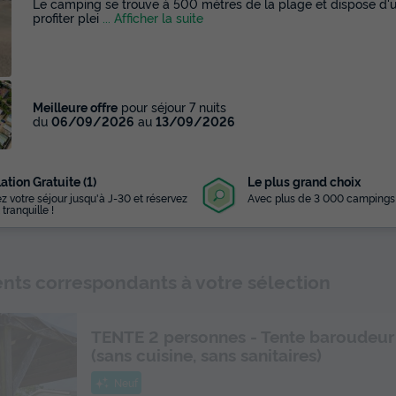
Le camping se trouve à 500 mètres de la plage et dispose d'u
profiter plei
... Afficher la suite
Meilleure offre
pour séjour 7 nuits
du
06/09/2026
au
13/09/2026
ation Gratuite (1)
Le plus grand choix
z votre séjour jusqu'à J-30 et réservez
Avec plus de 3 000 campings
 tranquille !
ts correspondants à votre sélection
TENTE 2 personnes - Tente baroudeur
(sans cuisine, sans sanitaires)
Neuf