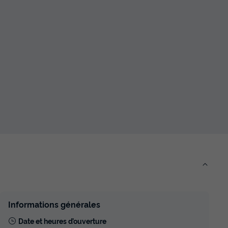
du
11/09/2026
au
18/09/2026
Modifier les dates
Meilleur prix pour 7 nuits
316,05 €
Voir les disponibilités
MOBILHOME 3 personnes -
r
randonneur
du
21/09/2026
au
28/09/2026
Modifier les dates
Meilleur prix pour 7 nuits
316,05 €
Voir les disponibilités
Informations générales
Date et heures d’ouverture
MOBILHOME 5 personnes - Evasion