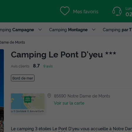
Lun
Mes favoris
02
mping
Campagne
Camping
Montagne
Camping
par 
 Dame de Monts
Camping Le Pont D'yeu
★★★
8.7
Avis clients
9 avis
Bord de mer
85690 Notre Dame de Monts
Voir sur la carte
Le camping 3 étoiles Le Pont D'yeu vous accueille à Notre Da