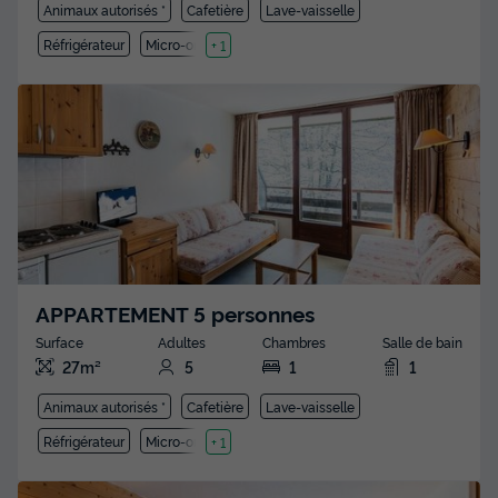
Animaux autorisés *
Cafetière
Lave-vaisselle
Réfrigérateur
Micro-ondes
+ 1
APPARTEMENT 5 personnes
Surface
Adultes
Chambres
Salle de bain
27m²
5
1
1
Animaux autorisés *
Cafetière
Lave-vaisselle
Réfrigérateur
Micro-ondes
+ 1