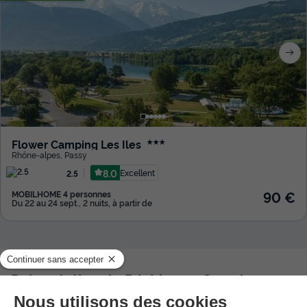
Flower Camping Les Iles
★★★
Rhône-alpes
,
Passy
8.0
Excellent
2.5
90 €
MOBILHOME 4 personnes
Du 22 au 24 sept., 2 nuits, à partir de
Présentation de Résidence Grand
Morillon - Vacancéole