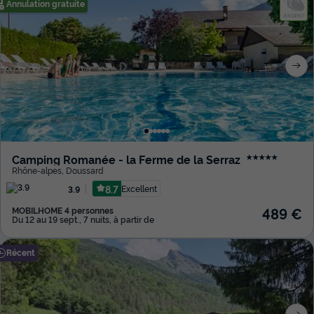
Annulation gratuite
Camping Romanée - la Ferme de la Serraz
★★★★★
Rhône-alpes
,
Doussard
8.7
Excellent
3.9
489 €
MOBILHOME 4 personnes
Du 12 au 19 sept., 7 nuits, à partir de
Récent