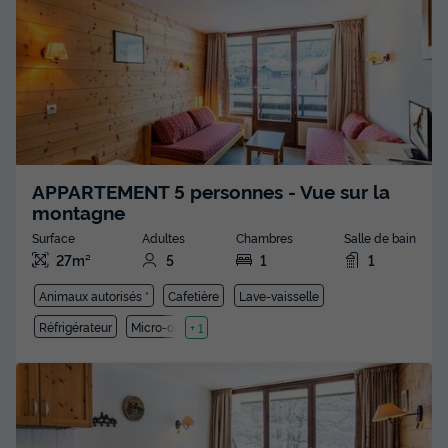
APPARTEMENT 5 personnes - Vue sur la
montagne
Surface
Adultes
Chambres
Salle de bain
27m²
5
1
1
Animaux autorisés *
Cafetière
Lave-vaisselle
Réfrigérateur
Micro-ondes
+ 1