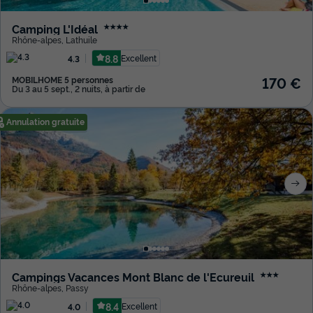
Camping L'Idéal
★★★★
Rhône-alpes
,
Lathuile
8.8
Excellent
4.3
170 €
MOBILHOME 5 personnes
Du 3 au 5 sept., 2 nuits, à partir de
Annulation gratuite
Campings Vacances Mont Blanc de l'Ecureuil
★★★
Rhône-alpes
,
Passy
8.4
Excellent
4.0