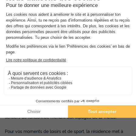
Description, Accès, Points d’intérêts, Aux alentours
Les
Plus
de l'établissement
Proche des sentiers de randonnées
Vue sur la montagne
De style chalet montagnard
Nichée au cœur de la station de
Morillon 1100
, la Résidence
Grand Morillon bénéficie d’un
emplacement exceptionnel.
Sa
situation géographique privilégiée offre une vue imprenable
sur la vallée du Giffre et se trouve à proximité immédiate des
sentiers de randonnée menant aux alpages de la Vieille.
Pour vos moments de loisirs et de sport, la résidence met à