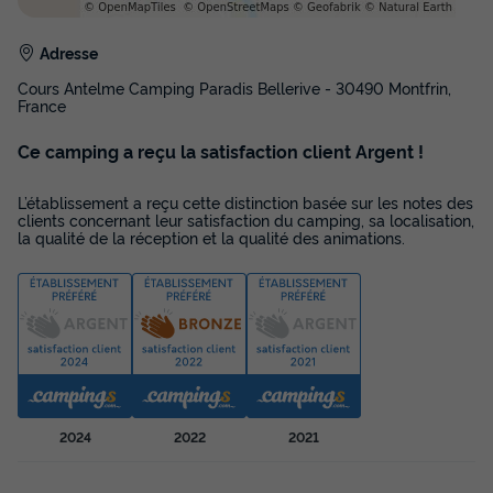
16m²
4
Animaux autorisés *
Lit bébé
Cafetière
Réfrigérateur
Adresse
Salon de jardin
+ 1
Cours Antelme Camping Paradis Bellerive - 30490 Montfrin,
France
Ce camping a reçu la satisfaction client Argent !
TENTE TOILE ET BOIS 4 personnes - Les Muguets - 4
personnes
du
19/09/2026
au
26/09/2026
L’établissement a reçu cette distinction basée sur les notes des
clients concernant leur satisfaction du camping, sa localisation,
Modifier les dates
la qualité de la réception et la qualité des animations.
Meilleur prix pour 7 nuits
208 €
-3%
200 €
d'économie
Prix de comparaison
Voir les disponibilités
2024
2022
2021