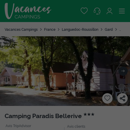
Vacances Campings
France
Languedoc-Roussillon
Gard
Montfr
Camping Paradis Bellerive
★★★
Avis TripAdvisor
Avis clients