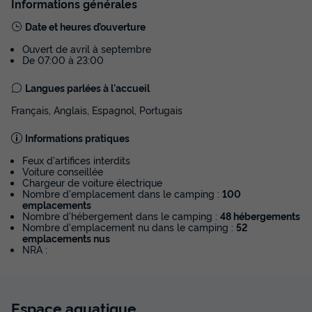
Informations générales
Date et heures d’ouverture
Ouvert de avril à septembre
De 07:00 à 23:00
MOBILHOME 6 personnes - Les Lavandes -
Langues parlées à l'accueil
2 chambres avec climatisation
Français, Anglais, Espagnol, Portugais
Annulation gratuite
Informations pratiques
Surface
Adultes
Chambres
Salle de bain
Feux d'artifices interdits
23m²
6
2
1
Voiture conseillée
Chargeur de voiture électrique
Terrasse couverte
Climatisation
Animaux autorisés *
Nombre d'emplacement dans le camping :
100
emplacements
Lit bébé
Cafetière
+ 6
Nombre d'hébergement dans le camping :
48 hébergements
Nombre d'emplacement nu dans le camping :
52
emplacements nus
NRA :
MOBILHOME 6 personnes - Les Lavandes - 2 chambres
avec climatisation
du
23/09/2026
au
30/09/2026
Modifier les dates
Espace
aquatique