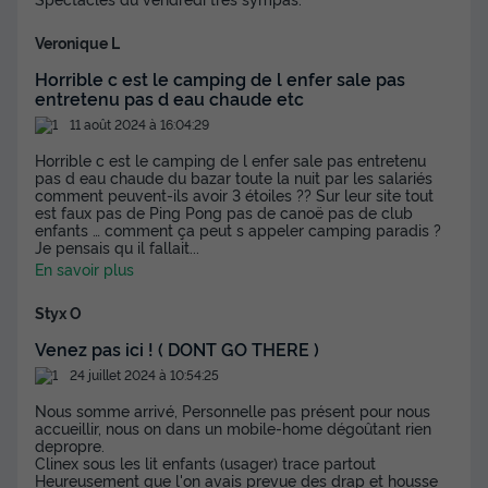
Veronique L
Horrible c est le camping de l enfer sale pas
entretenu pas d eau chaude etc
11 août 2024 à 16:04:29
Horrible c est le camping de l enfer sale pas entretenu
pas d eau chaude du bazar toute la nuit par les salariés
comment peuvent-ils avoir 3 étoiles ?? Sur leur site tout
est faux pas de Ping Pong pas de canoë pas de club
enfants … comment ça peut s appeler camping paradis ?
Je pensais qu il fallait
...
En savoir plus
Styx O
Venez pas ici ! ( DONT GO THERE )
24 juillet 2024 à 10:54:25
Nous somme arrivé, Personnelle pas présent pour nous
accueillir, nous on dans un mobile-home dégoûtant rien
depropre.
Clinex sous les lit enfants (usager) trace partout
Heureusement que l'on avais prevue des drap et housse