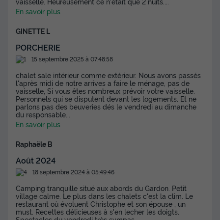
vaisselle. Heureusement ce n'était que 2 nuits.
...
En savoir plus
GINETTE L
PORCHERIE
15 septembre 2025 à 07:48:58
chalet sale intérieur comme extérieur. Nous avons passés
l'après midi de notre arrives a faire le ménage, pas de
vaisselle, Si vous êtes nombreux prévoir votre vaisselle.
Personnels qui se disputent devant les logements. Et ne
parlons pas des beuveries dés le vendredi au dimanche
du responsable
...
En savoir plus
Raphaële B
Août 2024
18 septembre 2024 à 05:49:46
Camping tranquille situé aux abords du Gardon. Petit
village calme. Le plus dans les chalets c'est la clim. Le
restaurant où évoluent Christophe et son épouse , un
must. Recettes délicieuses à s'en lecher les doigts.
Spectacles du vendredi très sympas.