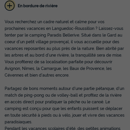
En bordure de rivière
Vous recherchez un cadre naturel et calme pour vos
prochaines vacances en Languedoc-Roussillon ? Laissez-vous
CHALET 4 personnes - Les Mimosas - 2
tenter par le camping Paradis Bellerive. Situé dans le Gard au
chambres avec climatisation
coeur d'un petit village provençal, il vous accueille pour des
vacances reposantes au plus près de la nature. Bien abrité par
Annulation gratuite
les arbres et au bord d'une rivière, la tranquillité sera de mise.
Surface
Adultes
Chambres
Salle de bain
Vous profiterez de sa localisation parfaite pour découvrir
30m²
4
2
1
Avignon, Nîmes, la Camargue, les Baux de Provence, les
Terrasse semi-couverte
Climatisation
Animaux autorisés *
Cévennes et bien d'autres encore.
Cafetière
Congélateur
+ 4
Partagez de bons moments autour d'une partie pétanque, d'un
match de ping-pong ou de volley-ball et profitez de la rivière
en accès direct pour pratiquer la pêche ou le canoë. Le
CHALET 4 personnes - Les Mimosas - 2 chambres avec
camping est conçu pour que les enfants puissent se déplacer
climatisation
en toute sécurité à pieds ou à vélo, jouer et vivre des vacances
du
23/09/2026
au
30/09/2026
Modifier les dates
paradisiaques.
Meilleur prix pour 7 nuits
Pendant les vacances scolaires d'été, des petites animations