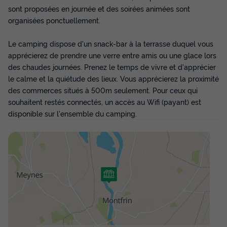
sont proposées en journée et des soirées animées sont
281 €
-29%
199 €
organisées ponctuellement.
d'économie
Prix de comparaison
Le camping dispose d'un snack-bar à la terrasse duquel vous
Voir les disponibilités
apprécierez de prendre une verre entre amis ou une glace lors
des chaudes journées. Prenez le temps de vivre et d'apprécier
le calme et la quiétude des lieux. Vous apprécierez la proximité
des commerces situés à 500m seulement. Pour ceux qui
souhaitent restés connectés, un accès au Wifi (payant) est
disponible sur l'ensemble du camping.
TENTE TOILE ET BOIS 4 personnes - Les
Muguets - 4 personnes
Annulation gratuite
Surface
Adultes