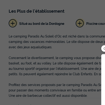
Les
Plus
de l'établissement
Situé au bord de la Dordogne
Piscine cou
Le camping Paradis Au Soleil d'Oc est niché dans la commun
camping des vacances mémorables. Le site dispose de deux pisc
avec des jeux aqualudiques.
Concernant le divertissement, le camping vous propose diverses
basket, au foot, et au volley. Le site dispose également de tab
au tournoi sportif organisé par l'établissement. Une aire de je
petits. Ils peuvent également rejoindre le Club Enfants. En soi
Profitez des services proposés par le camping Paradis Au Sole
pour passer des moments conviviaux en famille ou entre amis. P
Une aire de barbecue collectif est aussi disponible.