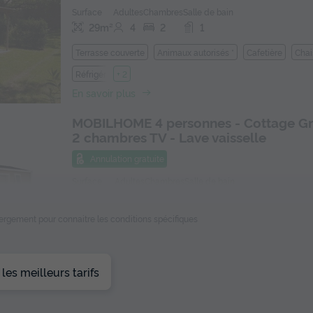
Surface
Adultes
Chambres
Salle de bain
29m²
4
2
1
Terrasse couverte
Animaux autorisés *
Cafetière
Chai
Réfrigérateur
+ 2
En savoir plus
MOBILHOME 4 personnes - Cottage Gr
2 chambres TV - Lave vaisselle
Annulation gratuite
Surface
Adultes
Chambres
Salle de bain
30m²
4
2
1
ébergement pour connaitre les conditions spécifiques
Terrasse couverte
Animaux autorisés *
Cafetière
Lave
Réfrigérateur
+ 5
En savoir plus
es meilleurs tarifs
MOBILHOME 6 personnes - FAMILY