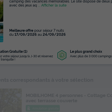
camping des vacances mémorables. Le site dispose de deux pisc
avec des jeux aq
... Afficher la suite
Meilleure offre
pour séjour 7 nuits
du
17/09/2026
au
24/09/2026
ation Gratuite (1)
Le plus grand choix
z votre séjour jusqu'à J-30 et réservez
Avec plus de 3 000 campings
 tranquille !
Lire la vidéo
ts correspondants à votre sélection
MOBILHOME 4 personnes - Cottage C
avec terrasse couverte
Annulation gratuite