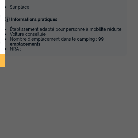
Sur place
Informations pratiques
Établissement adapté pour personne à mobilité réduite
Voiture conseillée
Nombre d'emplacement dans le camping :
99
emplacements
NRA :