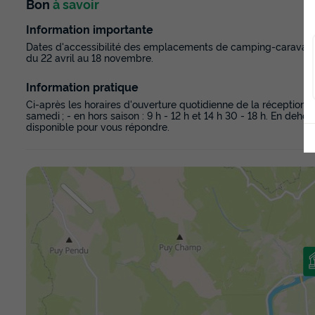
Bon
à savoir
Information importante
Dates d'accessibilité des emplacements de camping-caravanin
du 22 avril au 18 novembre.
Information pratique
Ci-après les horaires d'ouverture quotidienne de la réception : - 
samedi ; - en hors saison : 9 h - 12 h et 14 h 30 - 18 h. En de
disponible pour vous répondre.