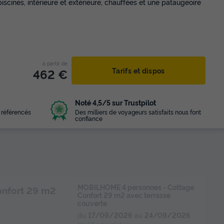
ines, intérieure et extérieure, chauffées et une pataugeoire
à partir de
462 €
Tarifs et dispos
Noté 4,5/5 sur Trustpilot
 référencés
Des milliers de voyageurs satisfaits nous font
confiance
MOBILHOME 4 personnes - Cottage
onfort 29 m2
Confort 29 m2 avec terrasse
couverte
du
17/09/2026
au
24/09/2026