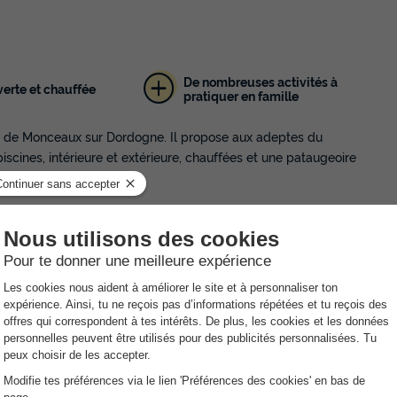
De nombreuses activités à
verte et chauffée
pratiquer en famille
e de Monceaux sur Dordogne. Il propose aux adeptes du
ines, intérieure et extérieure, chauffées et une pataugeoire
 activités. Profitez du terrain multisports et adonnez-vous au
les de ping-pong, de terrain de pétanque et de golf. Participez
ux avec des structures gonflables est mise à disposition des plus
rée, assistez aux animations à thème et aux concerts.
il d'Oc durant vos vacances. Le snack-bar vous ouvre ses portes
rofitez également du service de laverie et de la bibliothèque.