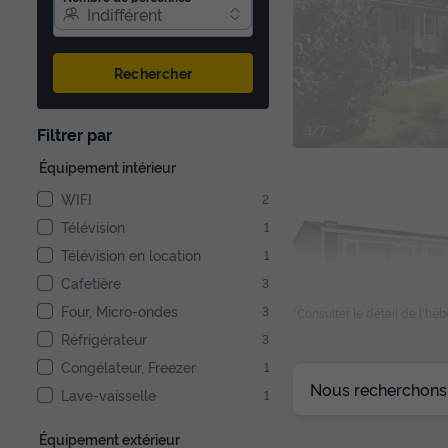
Indifférent
Rechercher
1/7
Filtrer par
Équipement intérieur
WIFI
2
Télévision
1
Télévision en location
1
Cafetière
3
Four, Micro-ondes
3
*Consulter le détail de l'h
Réfrigérateur
3
Congélateur, Freezer
1
1/8
Nous recherchons l
Lave-vaisselle
1
Équipement extérieur