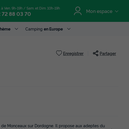
. à Ven. 9h-19h / Sam. et Dim. 10h-19h
Mon espace
 72 88 03 70
Thème
Camping
en Europe
Enregistrer
Partager
e de Monceaux sur Dordogne. Il propose aux adeptes du