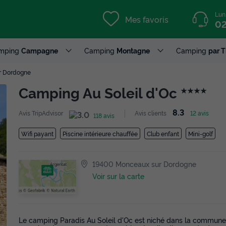
Lun
Mes favoris
02
mping
Campagne
Camping
Montagne
Camping
par 
r Dordogne
Camping Au Soleil d'Oc
★★★★
8.3
Avis TripAdvisor
Avis clients
12 avis
118 avis
Wifi payant
Piscine intérieure chauffée
Club enfant
Mini-golf
19400 Monceaux sur Dordogne
Voir sur la carte
Le camping Paradis Au Soleil d'Oc est niché dans la commun