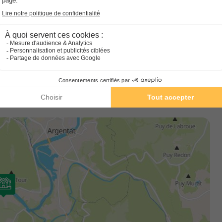
g, de l'aire de camping-car et des hébergements en location :
juillet-août : 8 h 30 - 12 h 30 et 14 h - 19 h, journée continue le
hors de ces heures et de ces périodes, une permanence reste