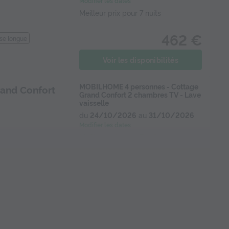
Modifier les dates
Meilleur prix pour 7 nuits
462 €
se longue
Voir les disponibilités
MOBILHOME 4 personnes - Cottage
and Confort
Grand Confort 2 chambres TV - Lave
vaisselle
du
24/10/2026
au
31/10/2026
Modifier les dates
Meilleur prix pour 7 nuits
504 €
-vaisselle
Voir les disponibilités
MOBILHOME 6 personnes - FAMILY
du
06/10/2026
au
13/10/2026