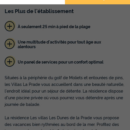
Les
Plus
de l'établissement
À seulement 25 min à pied de la plage
Une multitude d'activités pour tout âge aux
alentours
Un panel de services pour un confort optimal
Situées à la périphérie du golf de Moliets et entourées de pins,
les Villas La Prade vous accueillent dans une beauté naturelle,
l'endroit idéal pour un séjour de détente. La résidence dispose
d'une piscine privée où vous pourrez vous détendre après une
journée de balade.
La résidence Les villas Les Dunes de la Prade vous propose
des vacances bien rythmées au bord de la mer. Profitez des