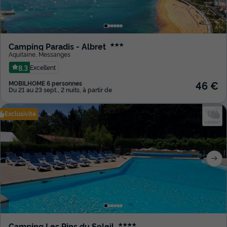
Camping Paradis - Albret
★★★
Aquitaine
,
Messanges
8.3
Excellent
46 €
MOBILHOME 6 personnes
Du 21 au 23 sept., 2 nuits, à partir de
Exclusivité
Camping Les Pins du Soleil
★★★★