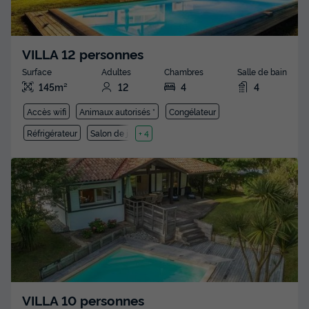
VILLA 12 personnes
Surface
Adultes
Chambres
Salle de bain
145m²
12
4
4
Accès wifi
Animaux autorisés *
Congélateur
Réfrigérateur
Salon de jardin
+ 4
VILLA 10 personnes