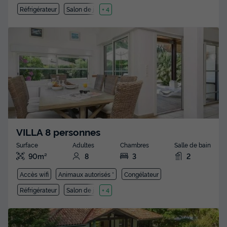
Réfrigérateur
Salon de jardin
+ 4
VILLA 8 personnes
Surface
Adultes
Chambres
Salle de bain
90m²
8
3
2
Accès wifi
Animaux autorisés *
Congélateur
Réfrigérateur
Salon de jardin
+ 4