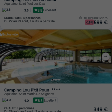
Aquitaine
,
Saint Paul Les Dax
8.8
Excellent
3.8
MOBILHOME 4 personnes
745 €
Prix conseillé :
599 €
Du 22 au 29 août, 7 nuits, à partir de
-19%
Exclusivité
Camping Lou P'tit Poun
★★★★
Aquitaine
,
Saint Martin De Seignanx
8.5
Excellent
4.0
349 €
CHALET 5 personnes
Du 29 août au 5 sept., 7 nuits, à partir de