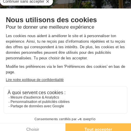
Camping Lou Payou
★★
Aquitaine
,
Lesperon
8.0
Excellent
3.8
MOBILHOME 4 personnes
280 €
Prix conseillé :
219 €
Du 10 au 17 oct., 7 nuits, à partir de
-21%
Présentation de Madame Vacances -
Villas les Dunes de la Prade
Description, Accès, Points d’intérêts, Aux alentours