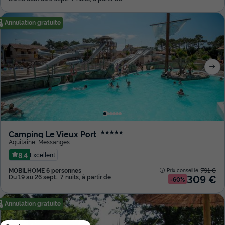
Annulation gratuite
Camping Le Vieux Port
★★★★★
Aquitaine
,
Messanges
8.4
Excellent
MOBILHOME 6 personnes
791 €
Prix conseillé :
309 €
Du 19 au 26 sept., 7 nuits, à partir de
-60%
Annulation gratuite