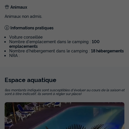
500,50 €
Animaux
Voir les disponibilités
Animaux non admis.
Informations pratiques
Voiture conseillée
Nombre d'emplacement dans le camping :
100
emplacements
Nombre d'hébergement dans le camping :
18 hébergements
NRA :
Espace
aquatique
MOBILHOME 4 personnes - TITANIA 2000
(les montants indiqués sont susceptibles d'évoluer au cours de la saison et
Surface
Adultes
Chambres
Salle de bain
sont à titre indicatif, ils seront à régler sur place)
24m²
4
2
1
Accès wifi
Cafetière
Réfrigérateur
Salon de jardin
Micro-ondes
+ 1