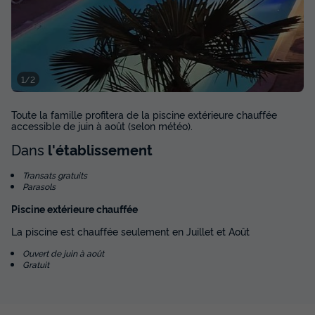
MOBILHOME 4 personnes - TITANIA 2000
du
22/08/2026
au
29/08/2026
Modifier les dates
Meilleur prix pour 7 nuits
1/2
544,17 €
Toute la famille profitera de la piscine extérieure chauffée
Voir les disponibilités
accessible de juin à août (selon météo).
Dans
l'établissement
Transats gratuits
Parasols
Piscine extérieure chauffée
La piscine est chauffée seulement en Juillet et Août
Ouvert de juin à août
Gratuit
MOBILHOME 4 personnes - TRIGANO II
2018