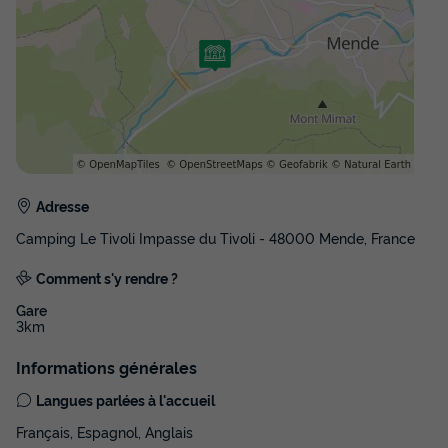
MOBILHOME 4 personnes - OAKLEY 2007
Surface
Adultes
Chambres
Salle de bain
Adresse
24m²
4
2
1
Camping Le Tivoli Impasse du Tivoli - 48000 Mende, France
Accès wifi
Cafetière
Réfrigérateur
Salon de jardin
Comment s'y rendre ?
Micro-ondes
+ 1
Gare
3km
MOBILHOME 4 personnes - OAKLEY 2007
Informations générales
du
04/09/2026
au
11/09/2026
Langues parlées à l'accueil
Modifier les dates
Meilleur prix pour 7 nuits
Français, Espagnol, Anglais