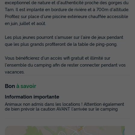
exceptionnel de nature et d'authenticité proche des gorges du
Tarn. Il est implanté en bordure de rivière et à 700m d'altitude.
MOBILHOME 4 personnes - TITANIA 2007
Profitez sur place d'une piscine extérieure chauffée accessible
en juin, juillet et août.
Surface
Adultes
Chambres
Salle de bain
24m²
4
2
1
Les plus jeunes pourront s'amuser sur l'aire de jeux pendant
Accès wifi
Cafetière
Réfrigérateur
Salon de jardin
que les plus grands profiteront de la table de ping-pong.
Micro-ondes
+ 1
Vous bénéficierez d'un accès wifi gratuit et illimité sur
l'ensemble du camping afin de rester connecter pendant vos
vacances.
MOBILHOME 4 personnes - TITANIA 2007
du
05/09/2026
au
12/09/2026
Bon
à savoir
Modifier les dates
Meilleur prix pour 7 nuits
Information importante
500,50 €
Animaux non admis dans les locations ! Attention également
de bien prévoir la caution AVANT l'arrivée sur le camping
Voir les disponibilités