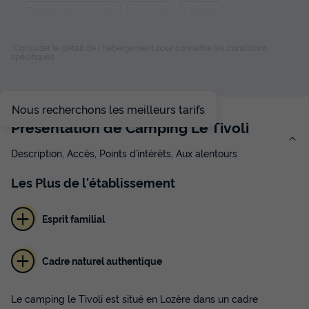
Terrasse semi-couverte
Accès wifi
Cafetière
Réfrigérateur
Salon de jardin
+ 2
*Consulter le détail de l'hébergement pour connaitre les conditions
spécifiques
MOBILHOME 4 personnes - O'HARA 2012
du
04/09/2026
au
11/09/2026
Nous recherchons les meilleurs tarifs
Modifier les dates
Présentation de Camping Le Tivoli
Meilleur prix pour 7 nuits
500,50 €
Description, Accès, Points d’intérêts, Aux alentours
Voir les disponibilités
Les
Plus
de l'établissement
Esprit familial
Cadre naturel authentique
Le camping le Tivoli est situé en Lozère dans un cadre