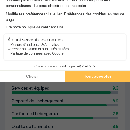
Les 43 avis des utilisateurs Vacances-
Campings.fr
8.5
Note globale
/10
Basée sur
43 avis
Les commentaires sont rédigés par nos clients après
leur séjour à l'établissement :
Camping Le Tivoli
Résumé des avis
Situation et alentours
9.2
Services et équipes
9.3
Propreté de l'hébergement
8.9
Confort de l'hébergement
7.6
Qualité de l'animation
8.6