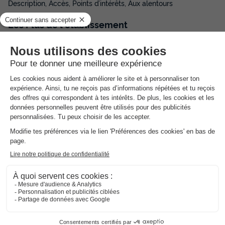
Description, Accès, Points d’intérêts, Aux alentours
Les
Plus
de l'établissement
A 10 minutes à pied de la plage
Près de la ravissante marina de Mandelieu-la-
Napoule
Autant de belles découvertes à proximité
La résidence Carré Marine est située près de la ravissante
marina de Mandelieu-la-Napoule. Elle se trouve à quelques
minutes à pied de la plage. Profitez du soleil de la Côte d'Azur
pour parfaire votre bronzage et découvrir la baie de Cannes et
l'arrière-pays. Sur place, elle a tout pour agrémenter vos
vacances. Appréciez la piscine avec pataugeoire.
Pour le bonheur des petits, une aire de jeux leur est réservée.