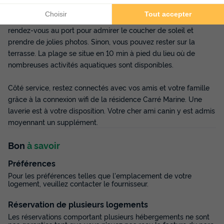
Tous les vacanciers peuvent se retrouver sur le terrain de
pétanque lors de belles parties de jeux. A la fin de l'après-midi,
rendez-vous au port pour admirer le coucher de soleil et
prendre de jolies photos. Sinon, vous pouvez rester sur la
terrasse. La plage se situe en 10 min à pied du lieu où de
nombreuses activités aquatiques sont disponibles.
Côté service, restez connectés avec vos amis et votre famille
grâce à la connexion wifi de la résidence Carré Marine. Une
laverie est à votre disposition. Votre cher ami canin y est admis
moyennant un supplément.
Bon
à savoir
Préférences
Pour les préférences telles que l'emplacement de votre
logement, veuillez contacter le fournisseur.
Réservation de plusieurs logements
Les réservations comportant plusieurs hébergements ne sont