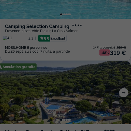
Camping Sélection Camping
★★★★
Provence-alpes-côte D'azur
,
La Croix Valmer
8.5
Excellent
4.1
MOBILHOME 6 personnes
616 €
Prix conseillé :
319 €
Du 26 sept. au 3 oct., 7 nuits, à partir de
-48%
Annulation gratuite
★★★★