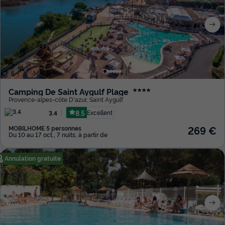
Camping De Saint Aygulf Plage
★★★★
Provence-alpes-côte D'azur
,
Saint Aygulf
8.5
Excellent
3.4
269 €
MOBILHOME 5 personnes
Du 10 au 17 oct., 7 nuits, à partir de
Annulation gratuite