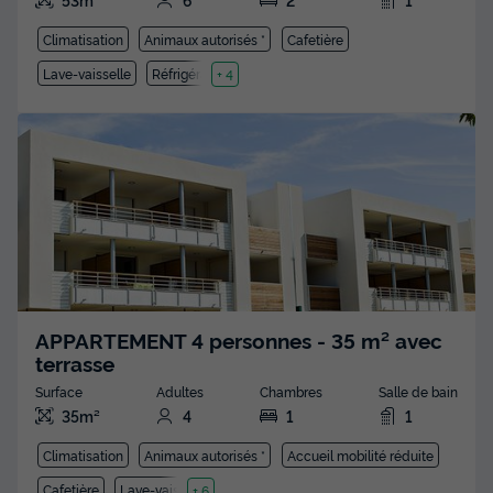
Climatisation
Animaux autorisés *
Cafetière
Lave-vaisselle
Réfrigérateur
+ 4
APPARTEMENT 4 personnes - 35 m² avec
terrasse
Surface
Adultes
Chambres
Salle de bain
35m²
4
1
1
Climatisation
Animaux autorisés *
Accueil mobilité réduite
Cafetière
Lave-vaisselle
+ 6