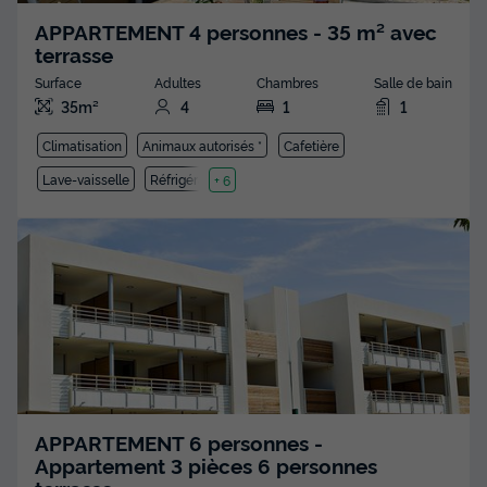
APPARTEMENT 4 personnes - 35 m² avec
terrasse
Surface
Adultes
Chambres
Salle de bain
35m²
4
1
1
Climatisation
Animaux autorisés *
Cafetière
Lave-vaisselle
Réfrigérateur
+ 6
APPARTEMENT 6 personnes -
Appartement 3 pièces 6 personnes