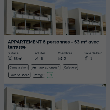
APPARTEMENT 6 personnes - 53 m² avec
terrasse
Surface
Adultes
Chambres
Salle de bain
53m²
6
2
1
Climatisation
Animaux autorisés *
Cafetière
Lave-vaisselle
Réfrigérateur
+ 3