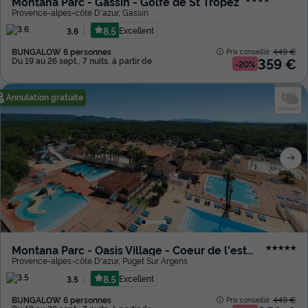
Montana Parc - Gassin - Golfe de St Tropez
Provence-alpes-côte D'azur
,
Gassin
8.5
Excellent
3.6
BUNGALOW 6 personnes
449 €
Prix conseillé :
359 €
Du 19 au 26 sept., 7 nuits, à partir de
-20%
Annulation gratuite
Montana Parc - Oasis Village - Coeur de l'estérel
★★★★★
Provence-alpes-côte D'azur
,
Puget Sur Argens
8.5
Excellent
3.5
BUNGALOW 6 personnes
449 €
Prix conseillé :