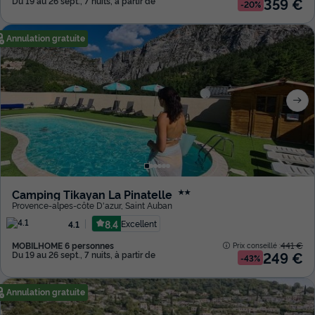
359 €
Du 19 au 26 sept., 7 nuits, à partir de
-20%
Annulation gratuite
Camping Tikayan La Pinatelle
★★
Provence-alpes-côte D'azur
,
Saint Auban
8.4
Excellent
4.1
MOBILHOME 6 personnes
441 €
Prix conseillé :
249 €
Du 19 au 26 sept., 7 nuits, à partir de
-43%
Annulation gratuite