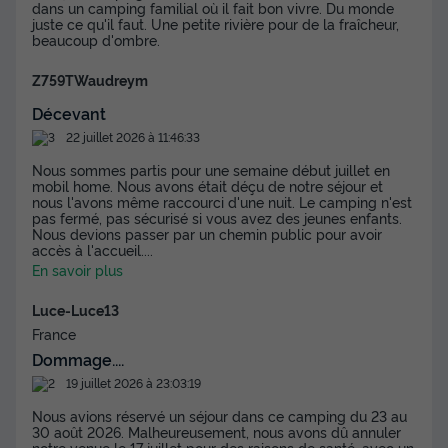
dans un camping familial où il fait bon vivre. Du monde
Surface
Adultes
Chambres
Salle de bain
juste ce qu'il faut. Une petite rivière pour de la fraîcheur,
beaucoup d'ombre.
30m²
4
2
1
Terrasse semi-couverte
Accès wifi
Climatisation
Z759TWaudreym
Animaux autorisés *
Cafetière
+ 5
Décevant
22 juillet 2026 à 11:46:33
Nous sommes partis pour une semaine début juillet en
MOBILHOME 4 personnes - COSY
mobil home. Nous avons était déçu de notre séjour et
nous l'avons même raccourci d'une nuit. Le camping n'est
du
19/09/2026
au
26/09/2026
pas fermé, pas sécurisé si vous avez des jeunes enfants.
Modifier les dates
Nous devions passer par un chemin public pour avoir
Meilleur prix pour 7 nuits
accès à l'accueil.
...
En savoir plus
360 €
Luce-Luce13
Voir les disponibilités
France
Dommage....
19 juillet 2026 à 23:03:19
Nous avions réservé un séjour dans ce camping du 23 au
30 août 2026. Malheureusement, nous avons dû annuler
notre venue le 17 juillet pour des raisons de santé, avec un