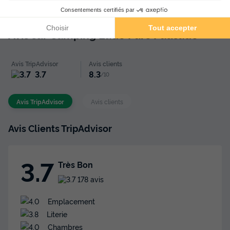
Avis sur Camping Ludo Parc Pausado
★★★
Avis TripAdvisor
Avis clients
3.7
8.3
/10
Avis TripAdvisor
Avis clients
LODGE 5 personnes - Lodge Premium 5
personnes
Avis Clients TripAdvisor
Annulation gratuite
3.7
Surface
Adultes
Chambres
Salle de bain
Très Bon
24m²
5
2
1
178 avis
Terrasse couverte
Accès wifi
Climatisation
Emplacement
Animaux autorisés *
Cafetière
+ 4
Literie
Chambres