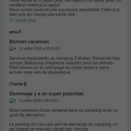
certificat médical à l’appui.
Nous avions souscrit une assurance annulation. Celle-ci a
bien pris en charge une partie des
...
En savoir plus
ema P
TENTE TOILE ET BOIS 5 personnes - Lodge
Premium 3 Pièces 5 Personnes Climatisé
Bonnes vacances
12 juillet 2026 à 05:00:15
Annulation gratuite
Services équivalents au camping 3 étoiles. Personnel très
Surface
Adultes
Chambres
Salle de bain
sympa. Beaucoup d'espaces adaptés pour les enfants.
28m²
5
2
1
Petit bémol sur le nettoyage du mobil home a notre
arrivée mais rien de dramatique
Terrasse couverte
Climatisation
Animaux autorisés *
Charlie B
Cafetière
Réfrigérateur
+ 2
Dommage y a un super potentiel
11 juillet 2026 à 18:09:33
TENTE TOILE ET BOIS 5 personnes - Lodge Premium 3
Nous revenons d'une semaine dans ce camping avec un
Pièces 5 Personnes Climatisé
goût de déception.
du
20/09/2026
au
27/09/2026
Modifier les dates
Le parking de l'accueil sert de décharge du camping ce
qui donne un mauvais visuel des l'arrivée.
Meilleur prix pour 7 nuits