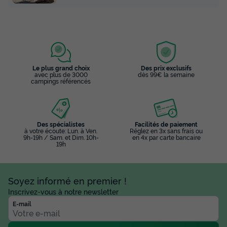
Le plus grand choix
Des prix exclusifs
avec plus de 3000
dès 99€ la semaine
campings référencés
MOBILHOME 6 personnes - COSY
Des spécialistes
Facilités de paiement
à votre écoute: Lun. à Ven.
Réglez en 3x sans frais ou
Annulation gratuite
9h-19h / Sam. et Dim. 10h-
en 4x par carte bancaire
19h
Surface
Adultes
Chambres
Salle de bain
30m²
6
3
1
Soyez informé en premier !
Terrasse couverte
Accès wifi
Climatisation
Inscrivez-vous à notre newsletter
Animaux autorisés *
Cafetière
+ 6
E-mail