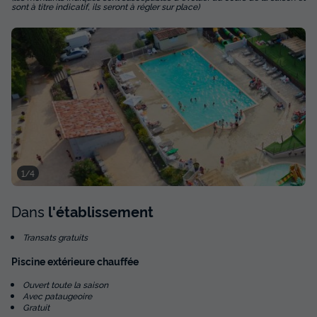
sont à titre indicatif, ils seront à régler sur place)
Cafetière
Réfrigérateur
+ 3
TENTE TOILE ET BOIS 5 personnes - LODGE COSY
du
20/09/2026
au
27/09/2026
Modifier les dates
Meilleur prix pour 7 nuits
288 €
Voir les disponibilités
1/4
Dans
l'établissement
Transats gratuits
Piscine extérieure chauffée
Ouvert toute la saison
Avec pataugeoire
Gratuit