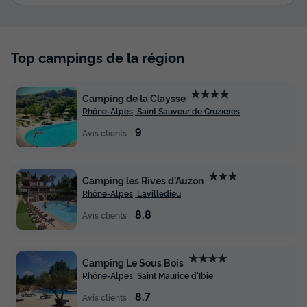
MOBILHOME 4 personnes - Cosy 3 Pièces
4 Personnes Climatisé
Top campings de la région
Annulation gratuite
Surface
Adultes
Chambres
Salle de bain
★★★★
Camping de la Claysse
30m²
4
2
1
Rhône-Alpes, Saint Sauveur de Cruzieres
Terrasse couverte
Climatisation
Animaux autorisés *
9
Avis clients
Cafetière
Réfrigérateur
+ 2
★★★
Camping les Rives d'Auzon
Rhône-Alpes, Lavilledieu
MOBILHOME 4 personnes - Cosy 3 Pièces 4 Personnes
Climatisé
8.8
Avis clients
du
20/09/2026
au
27/09/2026
Modifier les dates
Meilleur prix pour 7 nuits
★★★★
Camping Le Sous Bois
399 €
Rhône-Alpes, Saint Maurice d'Ibie
8.7
Avis clients
Voir les disponibilités