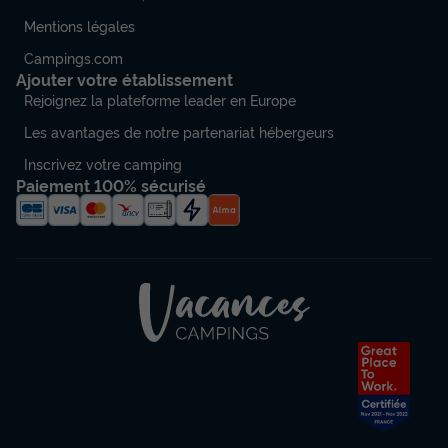
Annulation gratuite
Mentions légales
Surface
Adultes
Chambres
Salle de bain
32m²
6
3
1
Campings.com
Ajouter votre établissement
Terrasse couverte
Climatisation
Animaux autorisés *
Rejoignez la plateforme leader en Europe
Cafetière
Réfrigérateur
+ 3
Les avantages de notre partenariat hébergeurs
Inscrivez votre camping
Paiement 100% sécurisé
MOBILHOME 6 personnes - Standard 4 Pièces 6 Personnes
Climatisé
du
18/09/2026
au
25/09/2026
Modifier les dates
Meilleur prix pour 7 nuits
419 €
Voir les disponibilités