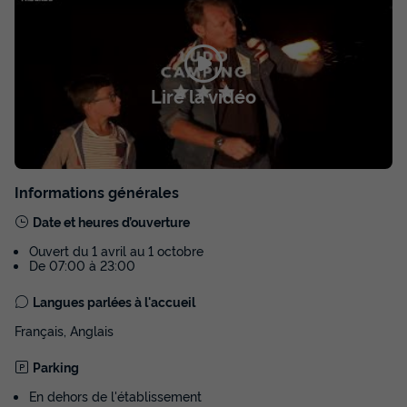
TENTE TOILE ET BOIS 4 personnes -
Bungalow Toilé 3 Pièces 4 adultes (+ 1
Lire la vidéo
enfant -9 ans) Sans Sanitaire
Annulation gratuite
Surface
Adultes
Enfants
Chambres
21m²
3
1
2
Informations générales
Date et heures d’ouverture
Terrasse couverte
Animaux autorisés *
Cafetière
Ouvert du 1 avril au 1 octobre
Réfrigérateur
Salon de jardin
+ 2
De 07:00 à 23:00
Langues parlées à l'accueil
TENTE TOILE ET BOIS 4 personnes - Bungalow Toilé 3
Pièces 4 adultes (+ 1 enfant -9 ans) Sans Sanitaire
Français, Anglais
du
08/09/2026
au
15/09/2026
Parking
Modifier les dates
Meilleur prix pour 7 nuits
En dehors de l'établissement