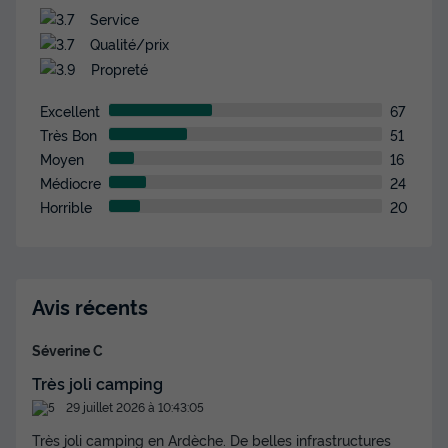
Service
LODGE 5 personnes - Lodge Premium 5 personnes
Qualité/prix
du
18/09/2026
au
25/09/2026
Modifier les dates
Propreté
Meilleur prix pour 7 nuits
Excellent
67
332 €
Très Bon
51
Moyen
16
Voir les disponibilités
Médiocre
24
Horrible
20
Avis récents
Séverine C
Très joli camping
MOBILHOME 4 personnes - COSY
29 juillet 2026 à 10:43:05
Annulation gratuite
Très joli camping en Ardèche. De belles infrastructures