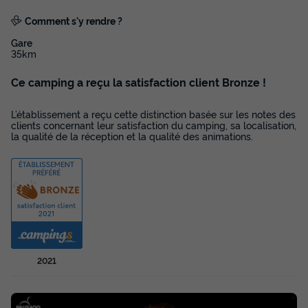
Salon de jardin
Micro-ondes
Comment s'y rendre ?
Gare
35km
TENTE TOILE ET BOIS 5 personnes - Tente Kalahari XL 3
Pièces 5 Personnes Sans Sanitaire
Ce camping a reçu la satisfaction client Bronze !
du
13/09/2026
au
20/09/2026
Modifier les dates
L’établissement a reçu cette distinction basée sur les notes des
Meilleur prix pour 7 nuits
clients concernant leur satisfaction du camping, sa localisation,
la qualité de la réception et la qualité des animations.
322,06 €
-32%
219 €
d'économie
Prix de comparaison
Voir les disponibilités
2021