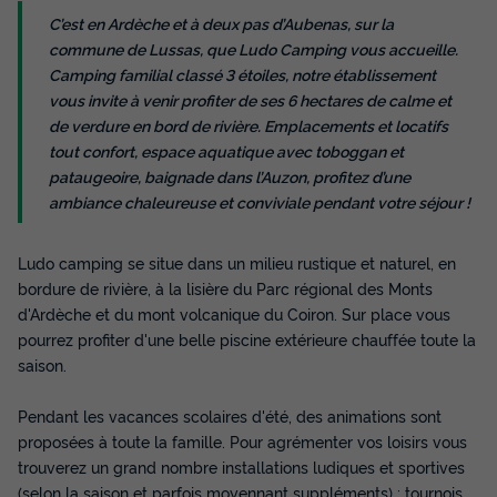
C’est en Ardèche et à deux pas d’Aubenas, sur la
commune de Lussas, que Ludo Camping vous accueille.
Camping familial classé 3 étoiles, notre établissement
vous invite à venir profiter de ses 6 hectares de calme et
de verdure en bord de rivière. Emplacements et locatifs
BUNGALOW TOILÉ 4 personnes
tout confort, espace aquatique avec toboggan et
Annulation gratuite
pataugeoire, baignade dans l’Auzon, profitez d’une
ambiance chaleureuse et conviviale pendant votre séjour !
Surface
Adultes
Chambres
20m²
4
2
Ludo camping se situe dans un milieu rustique et naturel, en
Terrasse couverte
Accès wifi
Animaux autorisés *
bordure de rivière, à la lisière du Parc régional des Monts
Cafetière
Réfrigérateur
+ 2
d'Ardèche et du mont volcanique du Coiron. Sur place vous
pourrez profiter d'une belle piscine extérieure chauffée toute la
saison.
BUNGALOW TOILÉ 4 personnes
du
14/09/2026
au
21/09/2026
Pendant les vacances scolaires d'été, des animations sont
Modifier les dates
proposées à toute la famille. Pour agrémenter vos loisirs vous
Meilleur prix pour 7 nuits
trouverez un grand nombre installations ludiques et sportives
218 €
(selon la saison et parfois moyennant suppléments) : tournois