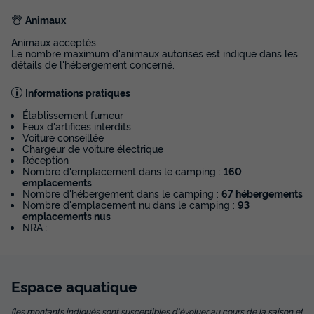
239 €
Animaux
Voir les disponibilités
Animaux acceptés.
Le nombre maximum d'animaux autorisés est indiqué dans les
détails de l'hébergement concerné.
Informations pratiques
Établissement fumeur
Feux d'artifices interdits
Voiture conseillée
Chargeur de voiture électrique
Réception
Nombre d'emplacement dans le camping :
160
emplacements
Nombre d'hébergement dans le camping :
67 hébergements
Nombre d'emplacement nu dans le camping :
93
TENTE TOILE ET BOIS 5 personnes -
emplacements nus
LODGE COSY
NRA :
Annulation gratuite
Surface
Adultes
Chambres
Espace
aquatique
20m²
5
2
Terrasse semi-couverte
Accès wifi
Animaux autorisés *
(les montants indiqués sont susceptibles d'évoluer au cours de la saison et