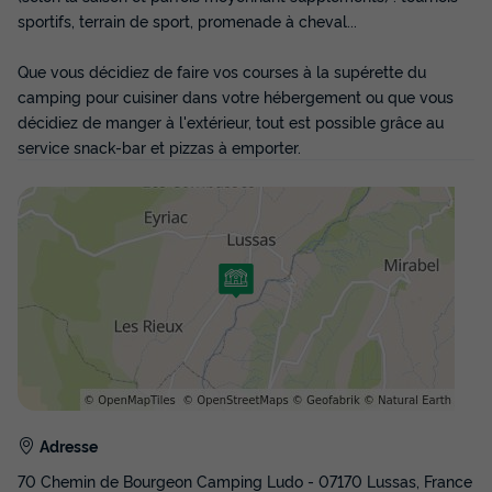
sportifs, terrain de sport, promenade à cheval...
Voir les disponibilités
Que vous décidiez de faire vos courses à la supérette du
camping pour cuisiner dans votre hébergement ou que vous
décidiez de manger à l'extérieur, tout est possible grâce au
service snack-bar et pizzas à emporter.
TENTE TOILE ET BOIS 5 personnes - Tente
Kalahari XL 3 Pièces 5 Personnes Sans
Sanitaire
Annulation gratuite
Surface
Adultes
Chambres
35m²
5
2
Adresse
70 Chemin de Bourgeon Camping Ludo - 07170 Lussas, France
Animaux autorisés *
Cafetière
Réfrigérateur