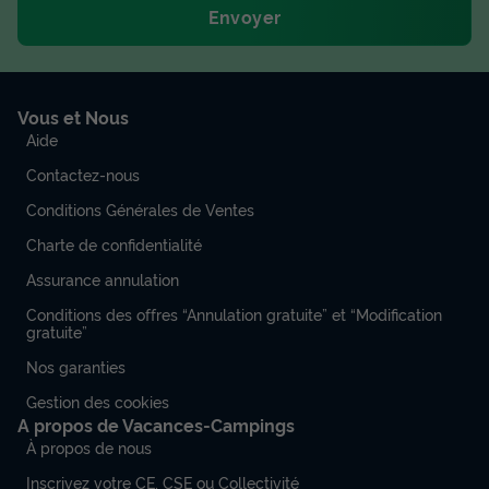
Envoyer
MOBILHOME 6 personnes - COSY
du
18/09/2026
au
25/09/2026
Modifier les dates
Meilleur prix pour 7 nuits
Vous et Nous
402 €
Aide
Voir les disponibilités
Contactez-nous
Conditions Générales de Ventes
Charte de confidentialité
Assurance annulation
Conditions des offres “Annulation gratuite” et “Modification
gratuite”
Nos garanties
Gestion des cookies
A propos de Vacances-Campings
MOBILHOME 6 personnes - Standard 4
À propos de nous
Pièces 6 Personnes Climatisé
Inscrivez votre CE, CSE ou Collectivité