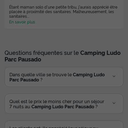
369 €
Étant maman solo d'une petite tribu, j'aurais apprécié être
placée à proximité des sanitaires. Malheureusement, les
sanitaires
...
Voir les disponibilités
En savoir plus
Questions fréquentes sur le
Camping Ludo
Parc Pausado
Dans quelle ville se trouve le
Camping Ludo
Parc Pausado
?
MOBILHOME 6 personnes - 6 places
Standard
Quel est le prix le moins cher pour un séjour
Annulation gratuite
7 nuits au
Camping Ludo Parc Pausado
?
Surface
Adultes
Chambres
Salle de bain
30m²
6
3
1
Les clients ont-ils apprécié leur séjour au