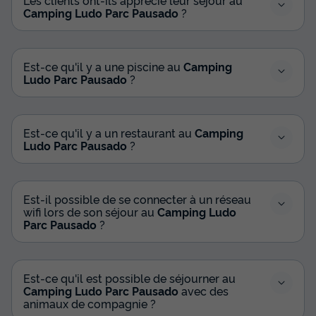
Terrasse couverte
Accès wifi
Climatisation
Camping Ludo Parc Pausado
?
Animaux autorisés *
Cafetière
+ 6
Est-ce qu'il y a une piscine au
Camping
MOBILHOME 6 personnes - 6 places Standard
Ludo Parc Pausado
?
du
19/09/2026
au
26/09/2026
Modifier les dates
Meilleur prix pour 7 nuits
Est-ce qu'il y a un restaurant au
Camping
374 €
Ludo Parc Pausado
?
Voir les disponibilités
Est-il possible de se connecter à un réseau
wifi lors de son séjour au
Camping Ludo
Parc Pausado
?
Est-ce qu'il est possible de séjourner au
Camping Ludo Parc Pausado
avec des
animaux de compagnie ?