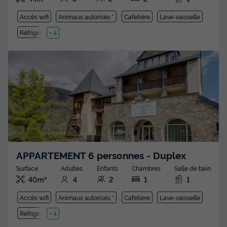
Accès wifi
Animaux autorisés *
Cafetière
Lave-vaisselle
Réfrigérateur
+ 4
APPARTEMENT 6 personnes - Duplex
Surface
Adultes
Enfants
Chambres
Salle de bain
40m²
4
2
1
1
Accès wifi
Animaux autorisés *
Cafetière
Lave-vaisselle
Réfrigérateur
+ 4