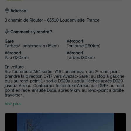
Adresse
3 chemin de Rioutor - 65510 Loudenvielle, France
Comment s'y rendre ?
Gare
Aéroport
Tarbes/Lannemezan (15km)
Toulouse (160km)
Aéroport
Aéroport
Pau (120km)
Tarbes (80km)
En voiture :
Sur l’autoroute A64 sortie n°16 Lannemezan, au 2ᵉ rond-point
prendre la direction D717 vers Avezac-Gare : au stop à gauche
puis au rond-point 1ʳᵉ sortie D929a jusqu’à Hèches après D929
jusqu’à Arreau. Contourner le centre d’Arreau par D919, au rond-
point en face, ensuite D618, après 9 km, au rond-point à droite,
traverser
...
Voir plus