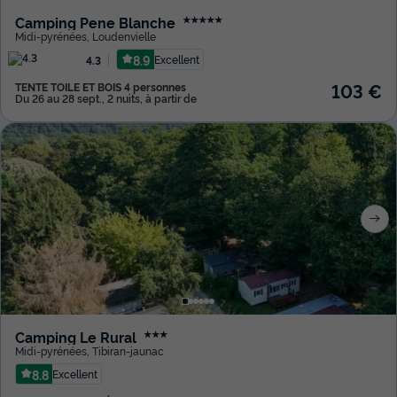
Camping Pene Blanche
★★★★★
Midi-pyrénées
,
Loudenvielle
8.9
Excellent
4.3
103 €
TENTE TOILE ET BOIS 4 personnes
Du 26 au 28 sept., 2 nuits, à partir de
Camping Le Rural
★★★
Midi-pyrénées
,
Tibiran-jaunac
8.8
Excellent