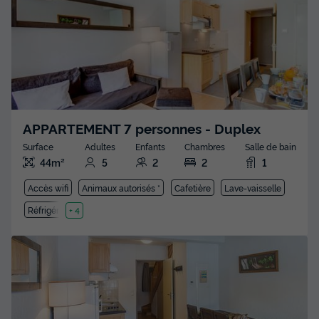
APPARTEMENT 7 personnes - Duplex
Surface
Adultes
Enfants
Chambres
Salle de bain
44m²
5
2
2
1
Accès wifi
Animaux autorisés *
Cafetière
Lave-vaisselle
Réfrigérateur
+ 4