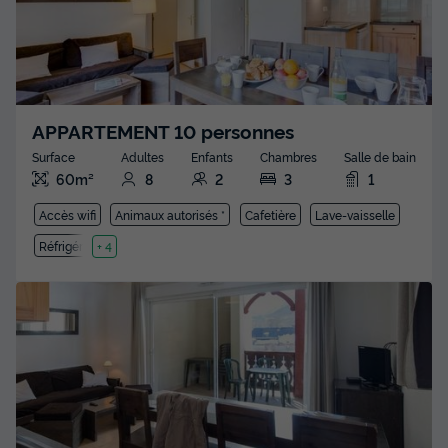
APPARTEMENT 10 personnes
Surface
Adultes
Enfants
Chambres
Salle de bain
60m²
8
2
3
1
Accès wifi
Animaux autorisés *
Cafetière
Lave-vaisselle
Réfrigérateur
+ 4