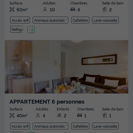
Surface
Adultes
Chambres
Salle de bain
60m²
10
4
2
Accès wifi
Animaux autorisés *
Cafetière
Lave-vaisselle
Réfrigérateur
+ 2
APPARTEMENT 6 personnes
Surface
Adultes
Enfants
Chambres
Salle de bain
40m²
4
2
1
1
Accès wifi
Animaux autorisés *
Cafetière
Lave-vaisselle