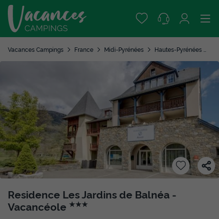
Vacances Campings
France
Midi-Pyrénées
Hautes-Pyrénées
Lo
Residence Les Jardins de Balnéa -
Vacancéole
★★★