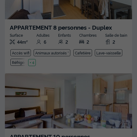
APPARTEMENT 8 personnes - Duplex
Surface
Adultes
Enfants
Chambres
Salle de bain
44m²
6
2
2
2
Accès wifi
Animaux autorisés *
Cafetière
Lave-vaisselle
Réfrigérateur
+ 4
APPARTEMENT 10 personnes