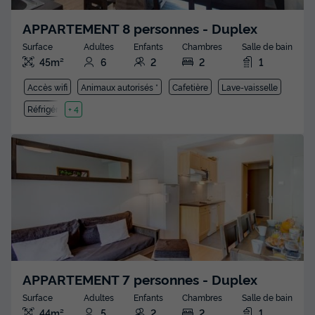
APPARTEMENT 8 personnes - Duplex
Surface
Adultes
Enfants
Chambres
Salle de bain
45m²
6
2
2
1
Accès wifi
Animaux autorisés *
Cafetière
Lave-vaisselle
Réfrigérateur
+ 4
APPARTEMENT 7 personnes - Duplex
Surface
Adultes
Enfants
Chambres
Salle de bain
44m²
5
2
2
1