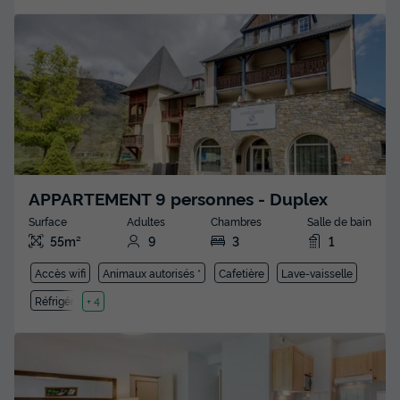
APPARTEMENT 9 personnes - Duplex
Surface
Adultes
Chambres
Salle de bain
55m²
9
3
1
Accès wifi
Animaux autorisés *
Cafetière
Lave-vaisselle
Réfrigérateur
+ 4