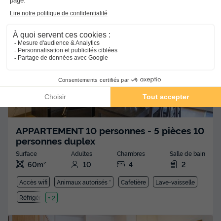
Réfrigérateur
+ 4
APPARTEMENT 10 personnes - 5 pièces 10
personnes duplex
Surface
Adultes
Chambres
Salle de bain
60m²
10
4
2
Accès wifi
Animaux autorisés *
Cafetière
Lave-vaisselle
Réfrigérateur
+ 2