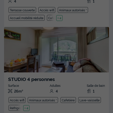
4
1
Terrasse couverte
Accès wifi
Animaux autorisés *
Accueil mobilité réduite
Cafetière
+ 4
STUDIO 4 personnes
Surface
Adultes
Salle de bain
26m²
4
1
Accès wifi
Animaux autorisés *
Cafetière
Lave-vaisselle
Réfrigérateur
+ 4