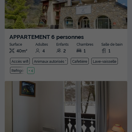
APPARTEMENT 6 personnes
Surface
Adultes
Enfants
Chambres
Salle de bain
40m²
4
2
1
1
Accès wifi
Animaux autorisés *
Cafetière
Lave-vaisselle
Réfrigérateur
+ 4