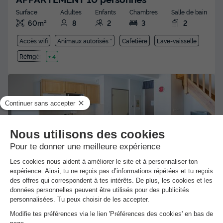
Surface
Adultes
Enfants
Chambres
Salle de bain
60m²
8
2
3
2
Accès wifi
Animaux autorisés *
Cafetière
Lave-vaisselle
Réfrigérateur
+ 4
APPARTEMENT 9 personnes - Duplex
Surface
Adultes
Chambres
Salle de bain
55m²
9
3
2
Accès wifi
Animaux autorisés *
Cafetière
Lave-vaisselle