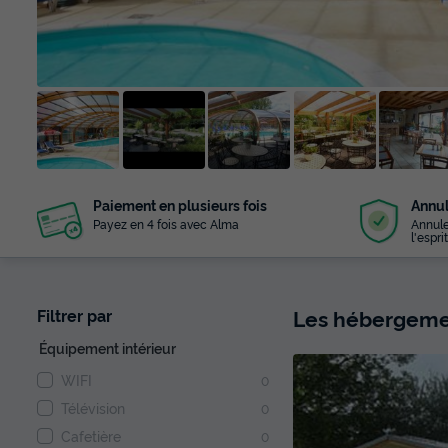
+ 26
Paiement en plusieurs fois
Annul
photos
Payez en 4 fois avec Alma
Annule
l'esprit
Les hébergemen
Filtrer par
Équipement intérieur
WIFI
0
Télévision
0
Cafetière
0