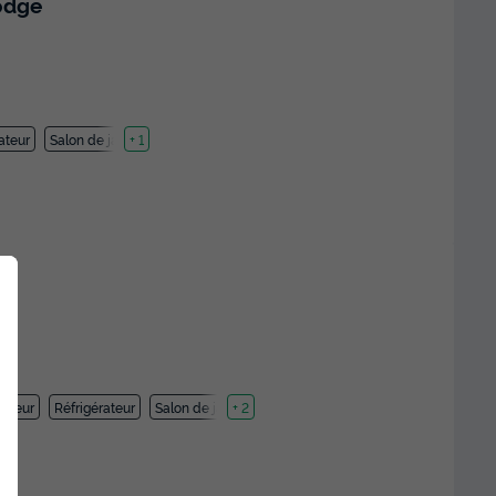
odge
ateur
Salon de jardin
+ 1
lateur
Réfrigérateur
Salon de jardin
+ 2