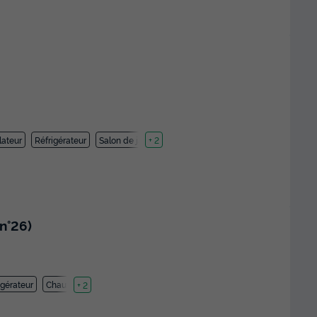
lateur
Réfrigérateur
Salon de jardin
+ 2
n°26)
igérateur
Chauffage
+ 2