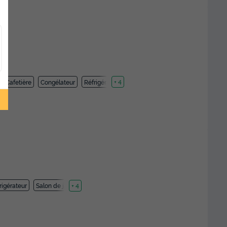
Cafetière
Congélateur
Réfrigérateur
+ 4
rigérateur
Salon de jardin
+ 4