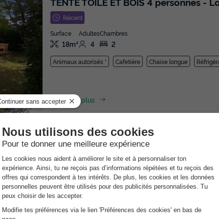
TENTE TOILE ET BOIS 4 personnes - L
Récent
Surface
Adultes
Chambres
18m²
4
2
Animaux autorisés *
Cafetière
Chaise longue
Réfrigér
En savoir plus
CHALET 5 personnes - Bois (n° 24)
Récent
Surface
Adultes
Chambres
Salle de bain
35m²
5
2
1
Animaux autorisés *
Cafetière
Congé
Voir le plan 2D
En savoir plus