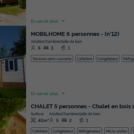
En savoir plus
MOBILHOME 6 personnes - (n°12)
Adultes
Chambres
Salle de bain
6
3
1
Terrasse semi-couverte
Cafetière
Congélateur
Réfrig
En savoir plus
CHALET 5 personnes - Chalet en bois 
Surface
Adultes
Chambres
Salle de bain
40m²
5
2
1
Cafetière
Congélateur
Réfrigérateur
Micro-ondes