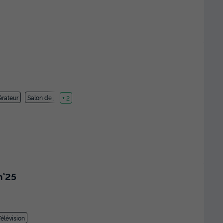
érateur
Salon de jardin
+ 2
n°25
Télévision