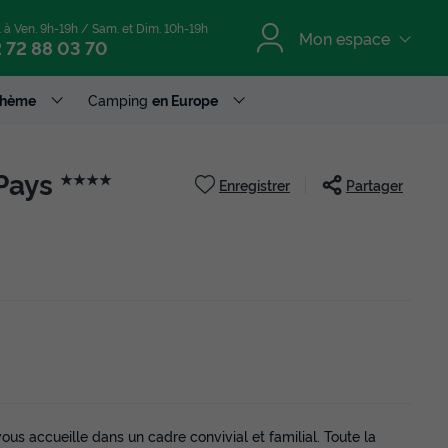
. à Ven. 9h-19h / Sam. et Dim. 10h-19h
Mon espace
 72 88 03 70
Thème
Camping
en Europe
Pays
★★★★
Enregistrer
Partager
s accueille dans un cadre convivial et familial. Toute la