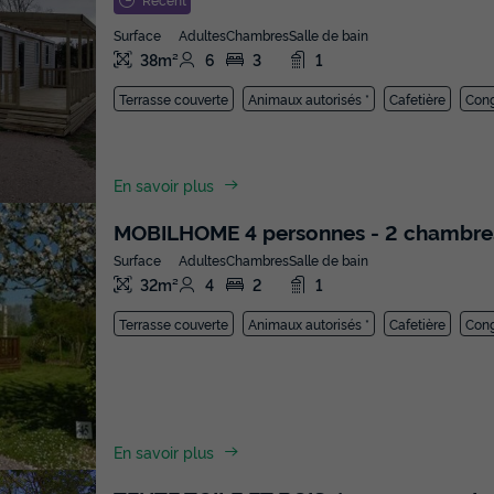
Surface
Adultes
Chambres
Salle de bain
38m²
6
3
1
Terrasse couverte
Animaux autorisés *
Cafetière
Cong
En savoir plus
MOBILHOME 4 personnes - 2 chambres
Surface
Adultes
Chambres
Salle de bain
32m²
4
2
1
Terrasse couverte
Animaux autorisés *
Cafetière
Cong
En savoir plus