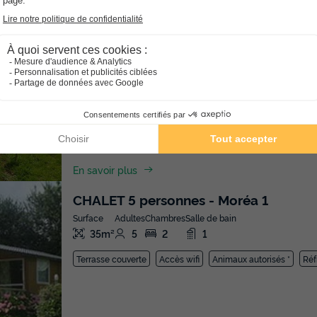
MOBILHOME 6 personnes - 55
Récent
Surface
Adultes
Chambres
Salle de bain
33m²
6
3
1
Terrasse couverte
Animaux autorisés *
Voir le plan 2D
En savoir plus
CHALET 5 personnes - Moréa 1
Surface
Adultes
Chambres
Salle de bain
35m²
5
2
1
Terrasse couverte
Accès wifi
Animaux autorisés *
Réf