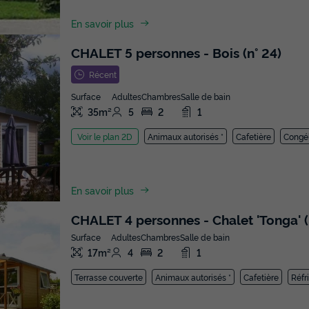
En savoir plus
CHALET 5 personnes - Bois (n° 24)
Récent
Surface
Adultes
Chambres
Salle de bain
35m²
5
2
1
Animaux autorisés *
Cafetière
Congé
Voir le plan 2D
En savoir plus
CHALET 4 personnes - Chalet 'Tonga' (
Surface
Adultes
Chambres
Salle de bain
17m²
4
2
1
Terrasse couverte
Animaux autorisés *
Cafetière
Réfr