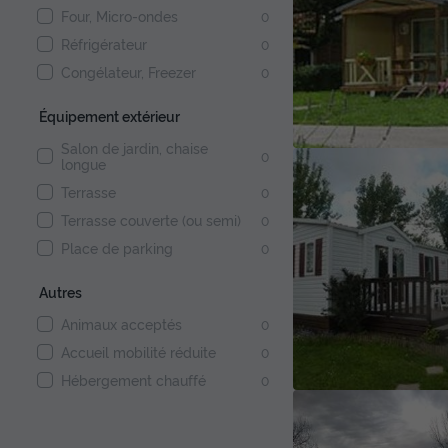
Four, Micro-ondes
0
Réfrigérateur
0
Congélateur, Freezer
0
Équipement extérieur
Salon de jardin, chaise
0
longue
Terrasse
0
Terrasse couverte (ou semi)
0
Place de parking
0
Autres
Animaux acceptés
0
Accueil mobilité réduite
0
Hébergement chauffé
0