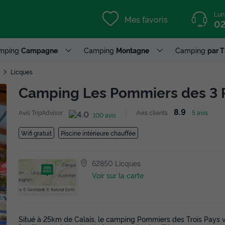
Lun
Mes favoris
02
mping
Campagne
Camping
Montagne
Camping
par 
Licques
Camping Les Pommiers des 3 
8.9
Avis TripAdvisor
Avis clients
5 avis
100 avis
Wifi gratuit
Piscine intérieure chauffée
62850 Licques
Voir sur la carte
Situé à 25km de Calais, le camping Pommiers des Trois Pays vou