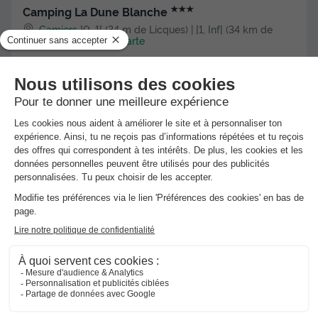
★★★
Camping La Dune Blanche
Camiers
]0, 1[ (34 m de Licques) | [1, Inf[ (34 km de
Licques)
-
Voir sur la carte
Avis clients
Avis TripAdvisor
8.4
194 avis
/10
Wifi payant
Bord de mer
+ 2
MOBILHOME 6 personnes - Classic | 3 Ch. | 6 Pers. |
Terrasse surélevée
Meilleur prix pour 7 nuits
-29%
364 €
518 €
d'économie
Voir les hébergements