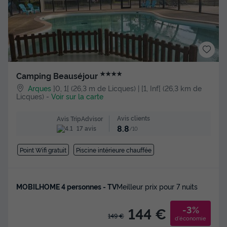
★★★★
Camping Beauséjour
Arques
]0, 1[ (26,3 m de Licques) | [1, Inf[ (26,3 km de
Licques)
-
Voir sur la carte
Avis clients
Avis TripAdvisor
8.8
17 avis
/10
Point Wifi gratuit
Piscine intérieure chauffée
MOBILHOME 4 personnes - TV
Meilleur prix pour 7 nuits
-3%
144 €
149 €
d'économie