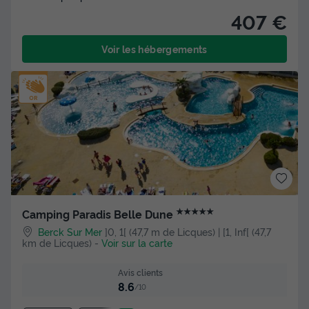
407 €
Voir les hébergements
★★★★★
Camping Paradis Belle Dune
Berck Sur Mer
]0, 1[ (47,7 m de Licques) | [1, Inf[ (47,7
km de Licques)
-
Voir sur la carte
Avis clients
8.6
/10