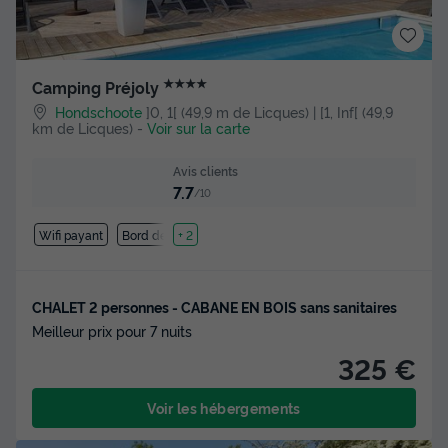
★★★★
Camping Préjoly
Hondschoote
]0, 1[ (49,9 m de Licques) | [1, Inf[ (49,9
km de Licques)
-
Voir sur la carte
Avis clients
7.7
/10
Wifi payant
Bord de mer
+ 2
CHALET 2 personnes - CABANE EN BOIS sans sanitaires
Meilleur prix pour 7 nuits
325 €
Voir les hébergements