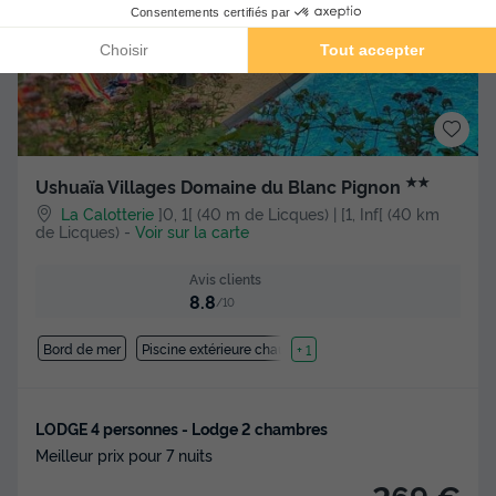
★★
Ushuaïa Villages Domaine du Blanc Pignon
La Calotterie
]0, 1[ (40 m de Licques) | [1, Inf[ (40 km
de Licques)
-
Voir sur la carte
Avis clients
8.8
/10
Bord de mer
Piscine extérieure chauffée
+ 1
LODGE 4 personnes - Lodge 2 chambres
Meilleur prix pour 7 nuits
269 €