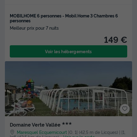
MOBILHOME 6 personnes - Mobil Home 3 Chambres 6
personnes
Meilleur prix pour 7 nuits
149 €
Voir les hébergements
★★★
Domaine Verte Vallée
Maresquel Ecquemicourt
]0, 1[ (42,5 m de Licques) | [1,
Inf[ (42,5 km de Licques)
-
Voir sur la carte