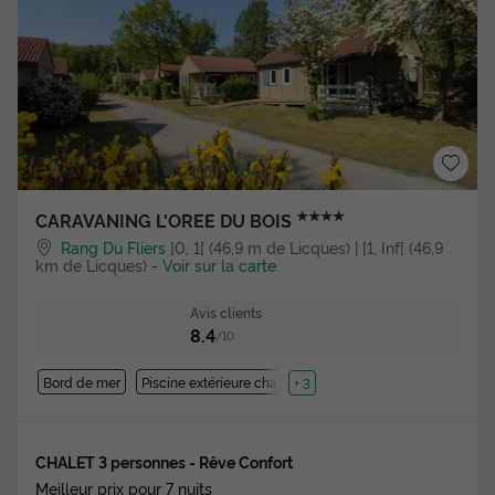
★★★★
CARAVANING L'OREE DU BOIS
Rang Du Fliers
]0, 1[ (46,9 m de Licques) | [1, Inf[ (46,9
km de Licques)
-
Voir sur la carte
Avis clients
8.4
/10
Bord de mer
Piscine extérieure chauffée
+ 3
CHALET 3 personnes - Rêve Confort
Meilleur prix pour 7 nuits