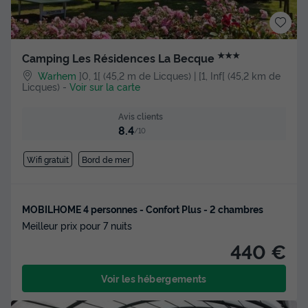
★★★
Camping Les Résidences La Becque
Warhem
]0, 1[ (45,2 m de Licques) | [1, Inf[ (45,2 km de
Licques)
-
Voir sur la carte
Avis clients
8.4
/10
Wifi gratuit
Bord de mer
MOBILHOME 4 personnes - Confort Plus - 2 chambres
Meilleur prix pour 7 nuits
440 €
Voir les hébergements