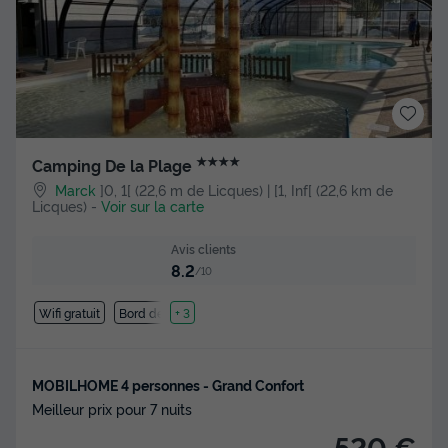
★★★★
Camping De la Plage
Marck
]0, 1[ (22,6 m de Licques) | [1, Inf[ (22,6 km de
Licques)
-
Voir sur la carte
Avis clients
8.2
/10
Wifi gratuit
Bord de mer
+ 3
MOBILHOME 4 personnes - Grand Confort
Meilleur prix pour 7 nuits
520 €