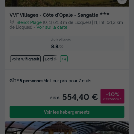
★★★
VVF Villages - Côte d'Opale - Sangatte
Bleriot Plage
]0, 1[ (21,3 m de Licques) | [1, Inf[ (21,3 km
de Licques)
-
Voir sur la carte
Avis clients
8.8
/10
Point Wifi gratuit
Bord de mer
+ 4
GÎTE 5 personnes
Meilleur prix pour 7 nuits
-10%
554,40 €
616 €
d'économie
Voir les hébergements