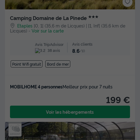
★★★
Camping Domaine de La Pinede
Etaples
]0, 1[ (35,6 m de Licques) | [1, Inf[ (35,6 km de
Licques)
-
Voir sur la carte
Avis clients
Avis TripAdvisor
8.6
38 avis
/10
Point Wifi gratuit
Bord de mer
MOBILHOME 4 personnes
Meilleur prix pour 7 nuits
199 €
Voir les hébergements