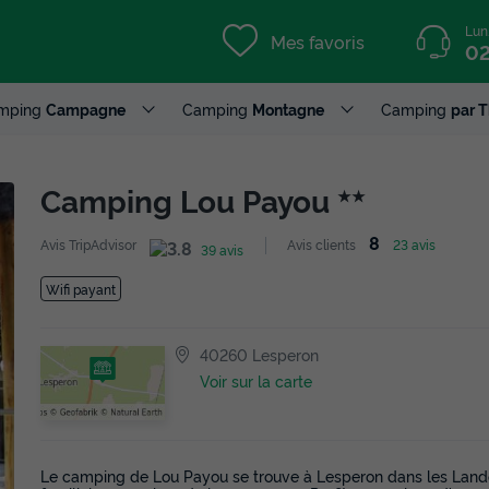
Lun
Mes favoris
02
mping
Campagne
Camping
Montagne
Camping
par 
Camping Lou Payou
★★
8
Avis TripAdvisor
Avis clients
23 avis
39 avis
Wifi payant
40260 Lesperon
Voir sur la carte
Le camping de Lou Payou se trouve à Lesperon dans les Lande