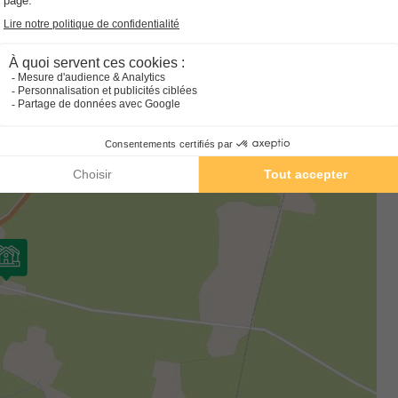
s plus gourmands.
Surface
Adultes
Chambres
Salle de bain
32m²
8
3
1
Réfrigérateur
Salon de jardin
Chauffage
Micro-ondes
En savoir plus
MOBILHOME 6 personnes - MH Evo35 3
Annulation gratuite
Adultes
Chambres
Salle de bain
6
3
1
Cafetière
Réfrigérateur
Salon de jardin
Micro-ondes