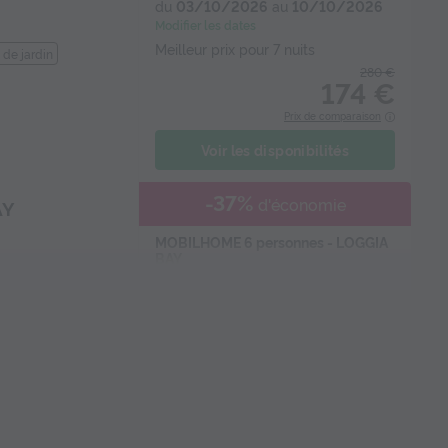
du
03/10/2026
au
10/10/2026
Modifier les dates
Meilleur prix pour 7 nuits
 de jardin
280 €
174 €
Prix de comparaison
Voir les disponibilités
-37%
d'économie
AY
MOBILHOME 6 personnes - LOGGIA
BAY
du
10/10/2026
au
17/10/2026
Modifier les dates
Meilleur prix pour 7 nuits
ateur
310 €
194 €
Prix de comparaison
Voir les disponibilités