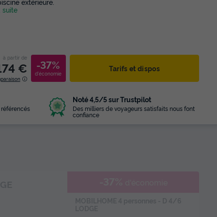
iscine extérieure.
a suite
à partir de
-37%
174 €
Tarifs et dispos
d'économie
mparaison
Noté 4,5/5 sur Trustpilot
 référencés
Des milliers de voyageurs satisfaits nous font
confiance
-37%
d'économie
DGE
MOBILHOME 4 personnes - D 4/6
LODGE