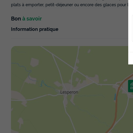
plats à emporter, petit-déjeuner ou encore des glaces pour le
Bon
à savoir
Information pratique