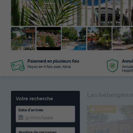
+ 14
Paiement en plusieurs fois
Annul
photos
Payez en 4 fois avec Alma
Annule
l'esprit
Les hébergemen
Votre recherche
Exclusivité
Date d'arrivée
Nombre de personnes