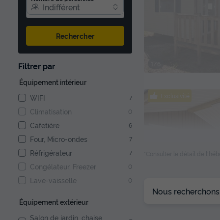
Indifférent
Rechercher
1/6
Filtrer par
Équipement intérieur
Exclusivité
WIFI
7
Climatisation
0
Cafetière
6
Four, Micro-ondes
7
Réfrigérateur
7
*Consulter le détail de l'h
Congélateur, Freezer
0
Lave-vaisselle
0
Nous recherchons l
1/7
Équipement extérieur
Salon de jardin, chaise