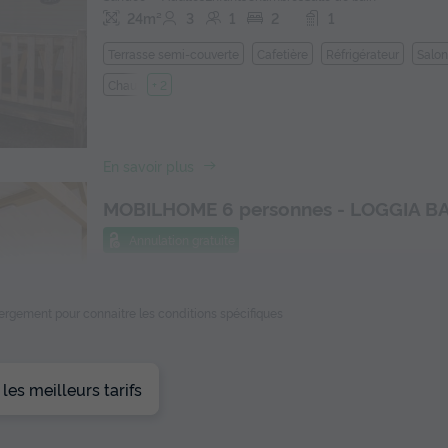
24m²
3
1
2
1
Terrasse semi-couverte
Cafetière
Réfrigérateur
Salon
Chauffage
+ 2
En savoir plus
MOBILHOME 6 personnes - LOGGIA B
Annulation gratuite
Surface
Adultes
Chambres
Salle de bain
28m²
6
2
1
ébergement pour connaitre les conditions spécifiques
Terrasse couverte
Cafetière
Réfrigér
Voir le plan 2D
Salon de jardin
Chauffage
+ 2
es meilleurs tarifs
En savoir plus