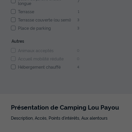
7
longue
Terrasse
1
Terrasse couverte (ou semi)
3
Place de parking
3
Autres
Animaux acceptés
0
Accueil mobilité réduite
0
Hébergement chauffé
4
Présentation de Camping Lou Payou
Description, Accès, Points d’intérêts, Aux alentours