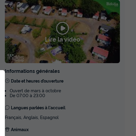
387,50 €
310 €
Prix de comparaison
Voir les disponibilités
Lire la vidéo
-20%
d'économie
ch 4 pers.
MOBILHOME 4 personnes - MH
Evo29 2ch 4 pers.
du
04/09/2026
au
11/09/2026
Informations générales
Modifier les dates
Meilleur prix pour 7 nuits
Date et heures d’ouverture
387,50 €
310 €
Ouvert de mars à octobre
De 07:00 à 23:00
Prix de comparaison
Langues parlées à l'accueil
Voir les disponibilités
Français, Anglais, Espagnol
-20%
d'économie
s 3 chambres
Animaux