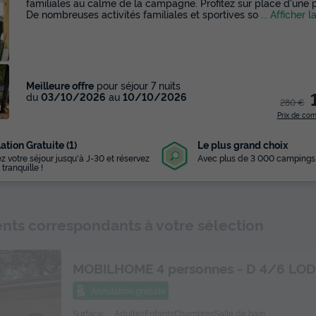
familiales au calme de la campagne. Profitez sur place d'une p
De nombreuses activités familiales et sportives so
... Afficher l
Meilleure offre
pour séjour 7 nuits
du
03/10/2026
au
10/10/2026
280 €
Prix de co
ation Gratuite (1)
Le plus grand choix
z votre séjour jusqu'à J-30 et réservez
Avec plus de 3 000 campings
 tranquille !
Lire la vidéo
ts correspondants à votre sélection
MOBILHOME 4 personnes - D 4/6 LO
Annulation gratuite
Surface
Adultes
Enfants
Chambres
Salle de bain