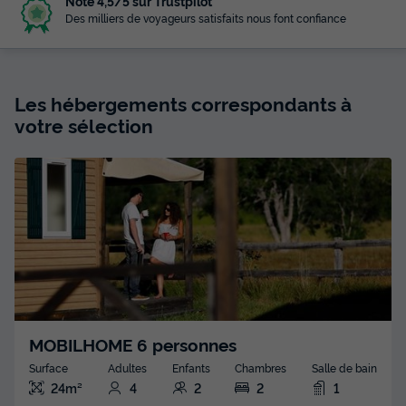
Noté 4,5/5 sur Trustpilot
Des milliers de voyageurs satisfaits nous font confiance
Les hébergements correspondants à
votre sélection
MOBILHOME 6 personnes
Surface
Adultes
Enfants
Chambres
Salle de bain
24m²
4
2
2
1