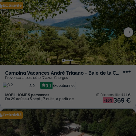
Exclusivité
Camping Vacances André Trigano - Baie de la Chapelle
★★★
Provence-alpes-côte D'azur
,
Chorges
9.1
Exceptionnel
3.2
MOBILHOME 5 personnes
441 €
Prix conseillé :
369 €
Du 29 août au 5 sept., 7 nuits, à partir de
-16%
Exclusivité