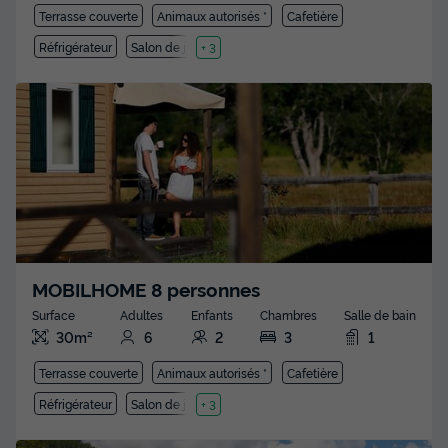
Terrasse couverte
Animaux autorisés *
Cafetière
Réfrigérateur
Salon de jardin
+ 3
MOBILHOME 8 personnes
Surface
Adultes
Enfants
Chambres
Salle de bain
30m²
6
2
3
1
Terrasse couverte
Animaux autorisés *
Cafetière
Réfrigérateur
Salon de jardin
+ 3