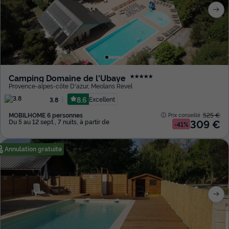
Camping Domaine de l'Ubaye
★★★★★
Provence-alpes-côte D'azur
,
Meolans Revel
8.6
Excellent
3.8
MOBILHOME 6 personnes
525 €
Prix conseillé :
309 €
Du 5 au 12 sept., 7 nuits, à partir de
-41%
Annulation gratuite