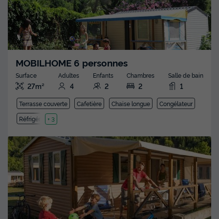
MOBILHOME 6 personnes
Surface
Adultes
Enfants
Chambres
Salle de bain
27m²
4
2
2
1
Terrasse couverte
Cafetière
Chaise longue
Congélateur
Réfrigérateur
+ 3