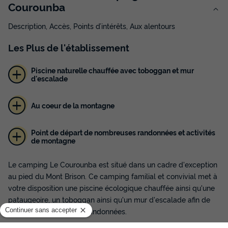
Courounba
Description, Accès, Points d’intérêts, Aux alentours
Les
Plus
de l'établissement
Piscine naturelle chauffée avec toboggan et mur
d'escalade
Au coeur de la montagne
Point de départ de nombreuses randonnées et activités
de montagne
Le camping Le Courounba est situé dans un cadre d'exception
au pied du Mont Brison. Ce camping familial et convivial met à
votre disposition une piscine écologique chauffée ainsi qu'une
pataugeoire, un toboggan ainsi qu'un mur d'escalade afin de
vous amuser entre vos randonnées.