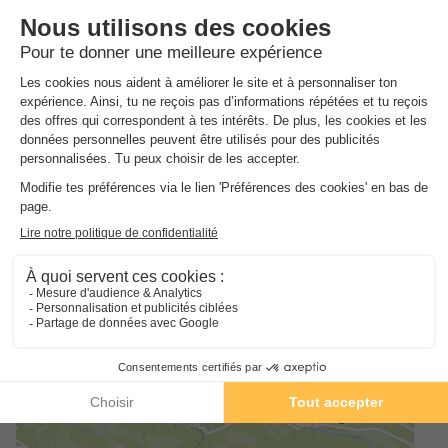
Pendant les vacances scolaires d'été, le camping propose des
animations pour les 4-10 ans ainsi qu'une aire de jeux avec
structure gonflable. Les ados pourront flâner dans la salle de
jeux et organisés des parties de billard ou babyfoot. Les
adultes pourront s'exercer sur les terrains de tennis, pétanque
et multisport avant de se retrouver deux fois par semaine aux
soirées organisées.
Pour agrémenter votre séjour, vous trouverez sur place un bar,
un snack et un dépôt de pain, vous pourrez également
partagez tous les paysages alpins avec vos amis en vous
connectant à la wifi du camping.