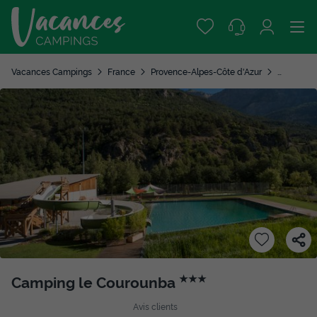
Vacances Campings
France
Provence-Alpes-Côte d'Azur
Hautes-A
Camping le Courounba
★★★
Avis clients