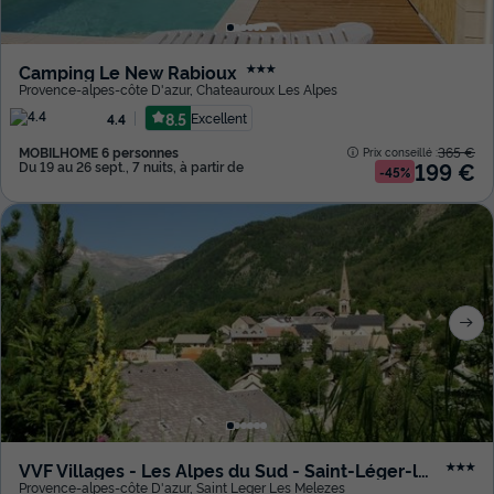
Camping Le New Rabioux
★★★
Provence-alpes-côte D'azur
,
Chateauroux Les Alpes
8.5
Excellent
4.4
MOBILHOME 6 personnes
365 €
Prix conseillé :
199 €
Du 19 au 26 sept., 7 nuits, à partir de
-45%
VVF Villages - Les Alpes du Sud - Saint-Léger-les-Mélèzes
★★★
Provence-alpes-côte D'azur
,
Saint Leger Les Melezes