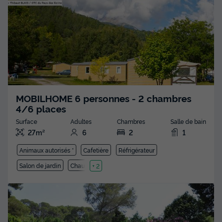
MOBILHOME 6 personnes - 2 chambres
4/6 places
Surface
Adultes
Chambres
Salle de bain
27m²
6
2
1
Animaux autorisés *
Cafetière
Réfrigérateur
Salon de jardin
Chauffage
+ 2