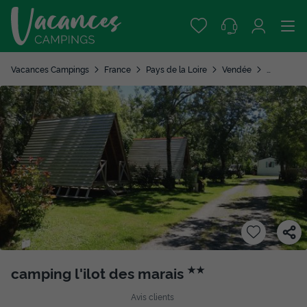
Vacances Campings
France
Pays de la Loire
Vendée
Le Langon
camping l'ilot des marais
★★
Avis clients