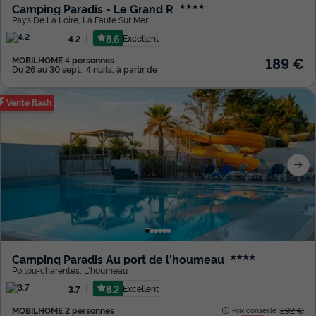
Camping Paradis - Le Grand R
★★★★
Pays De La Loire
,
La Faute Sur Mer
8.6
Excellent
4.2
189 €
MOBILHOME 4 personnes
Du 26 au 30 sept., 4 nuits, à partir de
Vente flash
Camping Paradis Au port de l'houmeau
★★★★
Poitou-charentes
,
L'houmeau
8.2
Excellent
3.7
MOBILHOME 2 personnes
292 €
Prix conseillé :