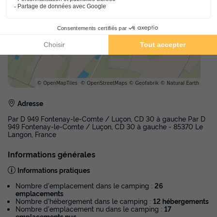
Adresse
Par D 949 Fontenay-le-Comte / Luçon, CD 30 à gauche Par D
949 Fontenay-le-Comte / Luçon, CD 30 à gauche - 85370 Le
Langon, France
Informations générales
Informations pratiques
Nombre d'emplacement dans le camping :
26
emplacements
Nombre d'hébergement dans le camping :
12 hébergements
Nombre d'emplacement nu dans le camping :
17
emplacements nus