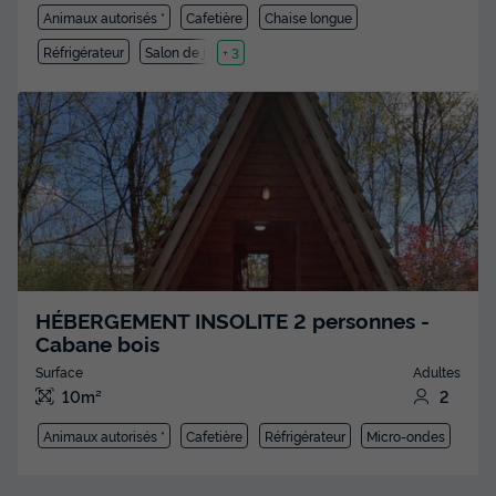
Animaux autorisés *
Cafetière
Chaise longue
Réfrigérateur
Salon de jardin
+ 3
HÉBERGEMENT INSOLITE 2 personnes -
Cabane bois
Surface
Adultes
10m²
2
Animaux autorisés *
Cafetière
Réfrigérateur
Micro-ondes