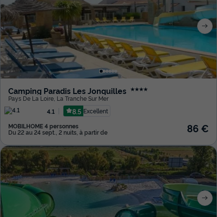
Camping Paradis Les Jonquilles
★★★★
Pays De La Loire
,
La Tranche Sur Mer
8.5
Excellent
4.1
86 €
MOBILHOME 4 personnes
Du 22 au 24 sept., 2 nuits, à partir de