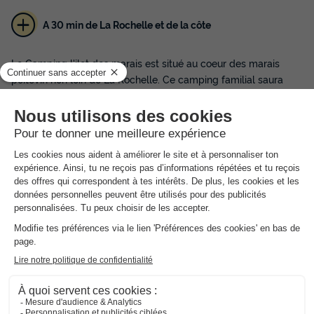
A 30 min de La Rochelle et de la côte
Le Camping l'ilot des marais est situé au coeur des marais
poitevin non loin de La Rochelle. Ce camping familial saura
vous séduire avec son environnement naturel et sa proximité
avec la côte vendéenne. Vous pourrez profiter sur place d'une
petite piscine extérieure.
Du côté des activités, vous trouverez notamment un terrain de
pétanque, une table de ping-pong ou encore une aire de jeux
pour les enfants.
Du côté des services, un snack/ friterie avec une petite
terrasse est à votre disposition. Le camping vous propose
également un service de dépôt pain ou encore une épicerie
avec des produits régionaux.