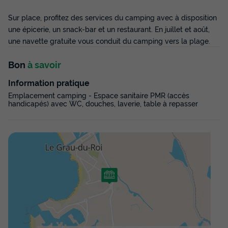
Voir les disponibilités
Sur place, profitez des services du camping avec à disposition
une épicerie, un snack-bar et un restaurant. En juillet et août,
une navette gratuite vous conduit du camping vers la plage.
Bon
à savoir
Information pratique
Emplacement camping - Espace sanitaire PMR (accès
handicapés) avec WC, douches, laverie, table à repasser
MOBILHOME 4 personnes - Grand
Méditerranéen Confort
Annulation gratuite
Surface
Adultes
Chambres
Salle de bain
22m²
4
2
1
Terrasse couverte
Animaux autorisés *
Cafetière
Congélateur
Réfrigérateur
+ 3