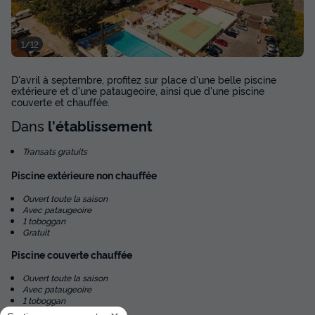
Wifi - 3 chambres - 6 personnes
du
05/09/2026
au
12/09/2026
Modifier les dates
1/12
Meilleur prix pour 7 nuits
D'avril à septembre, profitez sur place d'une belle piscine
607 €
-21%
475,94 €
extérieure et d'une pataugeoire, ainsi que d'une piscine
d'économie
couverte et chauffée.
Prix de comparaison
Dans
l'établissement
Voir les disponibilités
Transats gratuits
Piscine extérieure non chauffée
Ouvert toute la saison
Avec pataugeoire
1 toboggan
Gratuit
Piscine couverte chauffée
Ouvert toute la saison
Avec pataugeoire
1 toboggan
BUNGALOW 4 personnes - Cottage
Gratuit