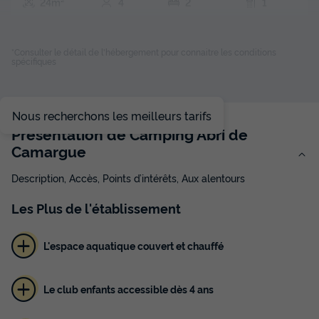
24m²
4
2
1
Terrasse couverte
Animaux autorisés *
Cafetière
Congélateur
Réfrigérateur
+ 4
*Consulter le détail de l'hébergement pour connaitre les conditions
spécifiques
MOBILHOME 4 personnes - Cottage Grand Méditerranéen
Nous recherchons les meilleurs tarifs
du
22/09/2026
au
29/09/2026
Présentation de Camping Abri de
Modifier les dates
Camargue
Meilleur prix pour 7 nuits
420 €
Description, Accès, Points d’intérêts, Aux alentours
Voir les disponibilités
Les
Plus
de l'établissement
L'espace aquatique couvert et chauffé
Le club enfants accessible dès 4 ans