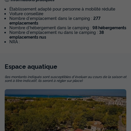
Établissement adapté pour personne à mobilité réduite
Voiture conseillée
Nombre d'emplacement dans le camping :
277
emplacements
Nombre d'hébergement dans le camping :
98 hébergements
Nombre d'emplacement nu dans le camping :
38
emplacements nus
NRA :
MOBILHOME 6 personnes - Mobil-home
Espace
aquatique
Select TV LV Clim Wifi - 3 chambres - 6
personnes
(les montants indiqués sont susceptibles d'évoluer au cours de la saison et
sont à titre indicatif, ils seront à régler sur place)
Surface
Adultes
Chambres
Salle de bain
32m²
6
3
1
Terrasse couverte
Accès wifi
Cafetière
Lave-vaisselle
Congélateur
+ 4
MOBILHOME 6 personnes - Mobil-home Select TV LV Clim