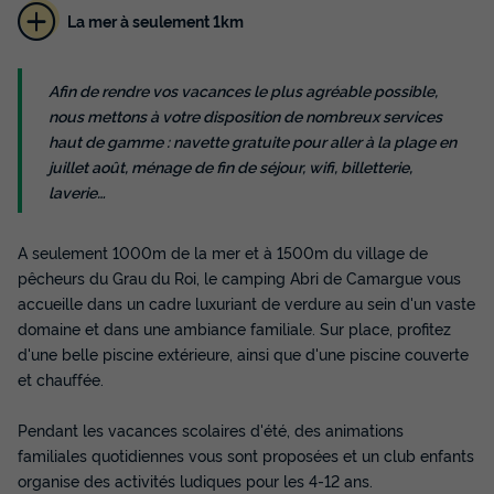
La mer à seulement 1km
MOBILHOME 4 personnes - Mobil-home
Afin de rendre vos vacances le plus agréable possible,
Relax TV - 2 chambres - 4 personnes
nous mettons à votre disposition de nombreux services
Surface
Adultes
Salle de bain
haut de gamme : navette gratuite pour aller à la plage en
22m²
4
1
juillet août, ménage de fin de séjour, wifi, billetterie,
laverie…
Terrasse couverte
Cafetière
Congélateur
Réfrigérateur
Salon de jardin
+ 3
A seulement 1000m de la mer et à 1500m du village de
pêcheurs du Grau du Roi, le camping Abri de Camargue vous
accueille dans un cadre luxuriant de verdure au sein d'un vaste
MOBILHOME 4 personnes - Mobil-home Relax TV - 2
domaine et dans une ambiance familiale. Sur place, profitez
chambres - 4 personnes
d'une belle piscine extérieure, ainsi que d'une piscine couverte
du
29/08/2026
au
05/09/2026
et chauffée.
Modifier les dates
Meilleur prix pour 7 nuits
Pendant les vacances scolaires d'été, des animations
553 €
-21%
433,54 €
familiales quotidiennes vous sont proposées et un club enfants
d'économie
organise des activités ludiques pour les 4-12 ans.
Prix de comparaison