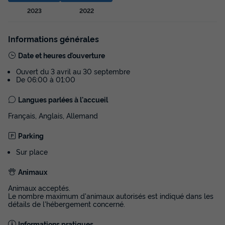
MOBILHOME 4 personnes - Mobil-home
Select TV LV Clim Wifi - 2 chambres - 4
2023
2022
personnes
Surface
Adultes
Chambres
Salle de bain
Informations générales
25m²
4
2
1
Date et heures d’ouverture
Terrasse couverte
Accès wifi
Cafetière
Lave-vaisselle
Ouvert du 3 avril au 30 septembre
De 06:00 à 01:00
Congélateur
+ 4
Langues parlées à l'accueil
Français, Anglais, Allemand
MOBILHOME 4 personnes - Mobil-home Select TV LV Clim
Wifi - 2 chambres - 4 personnes
Parking
du
05/09/2026
au
12/09/2026
Modifier les dates
Sur place
Meilleur prix pour 7 nuits
Animaux
593 €
-21%
465,34 €
d'économie
Animaux acceptés.
Le nombre maximum d'animaux autorisés est indiqué dans les
Prix de comparaison
détails de l'hébergement concerné.
Voir les disponibilités
Informations pratiques