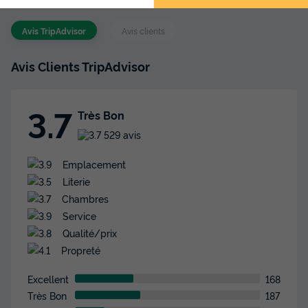
Avis TripAdvisor
Avis clients
Avis Clients TripAdvisor
3.7
Très Bon
529 avis
Emplacement
Literie
Chambres
Service
Qualité/prix
Propreté
Excellent
168
Très Bon
187