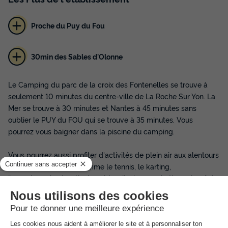
Proche du Puy du Fou
30min des Sables d'Olonne
Le Camping du parc de la croix des Fontenelles se trouve à
seulement 10 minutes du centre-ville de La Roche Sur Yon. La
Mer se trouve à 30 minutes et Nantes à 45 minutes sans
oublier le PUY du FOU qui se trouve à 35 minutes. Vous
pourrez vous baigner dans la piscine du camping.
Vous pourrez aussi profiter d'activités de plein air aux alentours
de La Roche Sur Yon comme le tennis, le karting,
l'accrobranche, le vélo, le vol à voile, le parachutisme, la pêche
ou l'aviron... Pour les plus casaniers, le parc possède : une
piscine, une aire de jeux, un terrain de pétanque, un bac à
sable, une écurie et des enclos à chevaux.