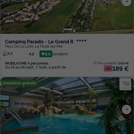
Camping Paradis - Le Grand R
★★★★
Pays De La Loire
,
La Faute Sur Mer
8.6
Excellent
4.2
MOBILHOME 4 personnes
200 €
Prix conseillé :
189 €
Du 19 au 26 sept., 7 nuits, à partir de
-5%
Annulation gratuite