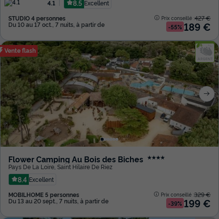
8.5
Excellent
4.1
STUDIO 4 personnes
427 €
Prix conseillé :
189 €
Du 10 au 17 oct., 7 nuits, à partir de
-55%
Vente flash
Flower Camping Au Bois des Biches
★★★★
Pays De La Loire
,
Saint Hilaire De Riez
8.4
Excellent
MOBILHOME 5 personnes
329 €
Prix conseillé :
199 €
Du 13 au 20 sept., 7 nuits, à partir de
-39%