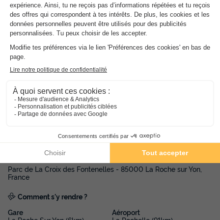
Vous pourrez louer un vélo sur place, mais aussi faire votre
lessive (laverie payante).
Adresse
Parc de La Croix des Fontenelles - 85000 La Roche sur Yon,
France
Comment s'y rendre ?
Gare
Aéroport
La Roche Sur Yon (6km)
La Rochelle (91km)