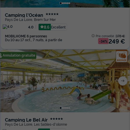
Camping l'Océan
★★★★★
Pays De La Loire
,
Brem Sur Mer
8.6
Excellent
4.0
MOBILHOME 6 personnes
378 €
Prix conseillé :
249 €
Du 10 au 17 oct., 7 nuits, à partir de
-34%
Annulation gratuite
Camping Le Bel Air
★★★★★
Pays De La Loire
,
Les Sables-d'olonne