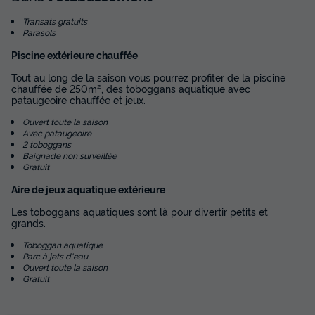
Cafetière
Lave-vaisselle
+ 7
Transats gratuits
Parasols
MOBILHOME 6 personnes - Famille Clim 6 personnes
Piscine extérieure chauffée
du
13/09/2026
au
20/09/2026
Tout au long de la saison vous pourrez profiter de la piscine
Modifier les dates
chauffée de 250m², des toboggans aquatique avec
pataugeoire chauffée et jeux.
Meilleur prix pour 7 nuits
478 €
Ouvert toute la saison
Avec pataugeoire
2 toboggans
Voir les disponibilités
Baignade non surveillée
Gratuit
Aire de jeux aquatique extérieure
Les toboggans aquatiques sont là pour divertir petits et
grands.
Toboggan aquatique
Parc à jets d'eau
Ouvert toute la saison
Gratuit