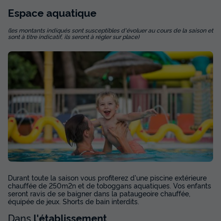
443 €
Espace
aquatique
Voir les disponibilités
(les montants indiqués sont susceptibles d'évoluer au cours de la saison et
sont à titre indicatif, ils seront à régler sur place)
MOBILHOME 6 personnes - Famille Clim 6
personnes
Annulation gratuite
Récent
Durant toute la saison vous profiterez d'une piscine extérieure
Surface
Adultes
Chambres
Salle de bain
chauffée de 250m2n et de toboggans aquatiques. Vos enfants
34m²
6
3
1
seront ravis de se baigner dans la pataugeoire chauffée,
équipée de jeux. Shorts de bain interdits.
Terrasse semi-couverte
Climatisation
Animaux autorisés *
Dans
l'établissement