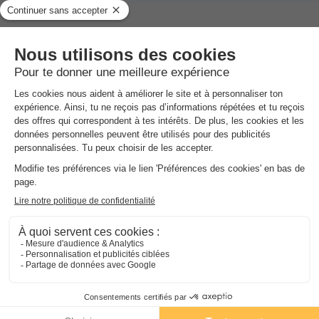
Activités et animations proposées
Espace aquatique, Animations, Sports et Loisirs
Services sur place et à proximité
Santé et Bien-être, Commerces et Restauration, Locations
et équipements, divers
Avis sur Camping Les Peupliers
★★★★
Avis TripAdvisor
Avis clients
3.9
8.6
/10
Avis TripAdvisor
Avis clients