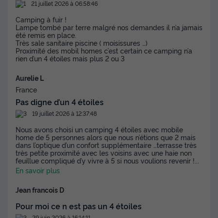
21 juillet 2026 à 06:58:46
Camping à fuir !
Lampe tombé par terre malgré nos demandes il n’a jamais
été remis en place.
Très sale sanitaire piscine ( moisissures …)
Proximité des mobil homes c’est certain ce camping n’a
rien d’un 4 étoiles mais plus 2 ou 3
Aurelie L
France
Pas digne d’un 4 étoiles
19 juillet 2026 à 12:37:48
Nous avons choisi un camping 4 étoiles avec mobile
home de 5 personnes alors que nous n’étions que 2 mais
dans l’optique d’un confort supplémentaire …terrasse très
très petite proximité avec les voisins avec une haie non
feuillue compliqué d’y vivre à 5 si nous voulions revenir !
...
En savoir plus
Jean francois D
Pour moi ce n est pas un 4 étoiles
29 juin 2026 à 16:14:11