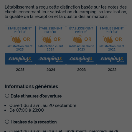
Surface
Adultes
Chambres
Salle de bain
L’établissement a reçu cette distinction basée sur les notes des
31m²
6
3
1
clients concernant leur satisfaction du camping, sa localisation,
la qualité de la réception et la qualité des animations.
Animaux autorisés *
Cafetière
Lave-vaisselle
Congélateur
Réfrigérateur
+ 4
MOBILHOME 6 personnes - Famille Éco 6 personnes
du
13/09/2026
au
20/09/2026
Modifier les dates
Meilleur prix pour 7 nuits
2025
2024
2023
2022
387 €
Informations générales
Voir les disponibilités
Date et heures d’ouverture
Ouvert du 3 avril au 20 septembre
De 07:00 à 23:00
Horaires de la réception
Ouvert du 3 avril au 4 juillet, lundi, mardi, mercredi, jeudi,