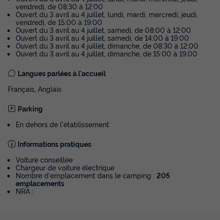
vendredi, de 08:30 à 12:00
Ouvert du 3 avril au 4 juillet, lundi, mardi, mercredi, jeudi,
vendredi, de 15:00 à 19:00
Ouvert du 3 avril au 4 juillet, samedi, de 08:00 à 12:00
Ouvert du 3 avril au 4 juillet, samedi, de 14:00 à 19:00
Ouvert du 3 avril au 4 juillet, dimanche, de 08:30 à 12:00
MOBILHOME 6 personnes - MH Famille
Ouvert du 3 avril au 4 juillet, dimanche, de 15:00 à 19:00
Eco Clim 6 pers
Langues parlées à l'accueil
Annulation gratuite
Français, Anglais
Surface
Adultes
Chambres
Salle de bain
33m²
6
3
1
Parking
Terrasse semi-couverte
Animaux autorisés *
Cafetière
En dehors de l'établissement
Lave-vaisselle
Congélateur
+ 5
Informations pratiques
Voiture conseillée
Chargeur de voiture électrique
MOBILHOME 6 personnes - MH Famille Eco Clim 6 pers
Nombre d'emplacement dans le camping :
205
du
13/09/2026
au
20/09/2026
emplacements
Modifier les dates
NRA :
Meilleur prix pour 7 nuits