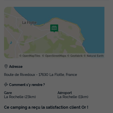
du
13/09/2026
au
20/09/2026
Modifier les dates
Meilleur prix pour 7 nuits
380 €
Voir les disponibilités
Adresse
Route de Rivedoux - 17630 La Flotte, France
Comment s'y rendre ?
MOBILHOME 6 personnes - Famille Éco 6
Gare
Aéroport
La Rochelle (23km)
La Rochelle (11km)
personnes
Annulation gratuite
Ce camping a reçu la satisfaction client Or !