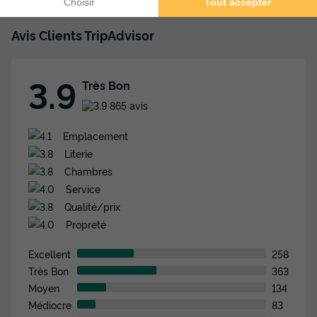
Avis Clients TripAdvisor
3.9
Très Bon
865 avis
Emplacement
Literie
Chambres
Service
Qualité/prix
Propreté
Excellent
258
Très Bon
363
Moyen
134
Médiocre
83