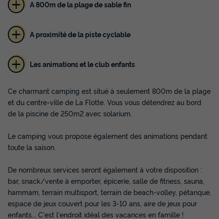
A 800m de la plage de sable fin
A proximité de la piste cyclable
Les animations et le club enfants
MOBILHOME 4 personnes - Palma Clim 4
Ce charmant camping est situé à seulement 800m de la plage
personnes
et du centre-ville de La Flotte. Vous vous détendrez au bord
de la piscine de 250m2 avec solarium.
Annulation gratuite
Récent
Surface
Adultes
Chambres
Salle de bain
Le camping vous propose également des animations pendant
24m²
4
2
1
toute la saison.
Terrasse couverte
Climatisation
Animaux autorisés *
De nombreux services seront également à votre disposition :
Cafetière
Congélateur
+ 6
bar, snack/vente à emporter, épicerie, salle de fitness, sauna,
hammam, terrain multisport, terrain de beach-volley, pétanque,
espace de jeux couvert pour les 3-10 ans, aire de jeux pour
MOBILHOME 4 personnes - Palma Clim 4 personnes
enfants... C'est l'endroit idéal des vacances en famille !