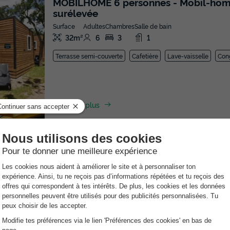
MOBILHOME 6 personnes - Mobil-home | 
surélevée
Surface
Adultes
Chambres
Salle de bain
32m²
6
3
1
Terrasse semi-couverte
Cafetière
Lave-vaisselle
Con
En savoir plus
MOBILHOME 6 personnes - Mobil-home | 
surélevée | Clim. | TV
Surface
Adultes
Chambres
Salle de bain
40m²
6
3
1
Terrasse couverte
Climatisation
Animaux autorisés *
En savoir plus