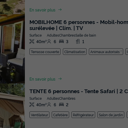
En savoir plus
MOBILHOME 6 personnes - Mobil-home | 
surélevée | Clim. | TV
Surface
Adultes
Chambres
Salle de bain
40m²
6
3
1
Terrasse couverte
Climatisation
Animaux autorisés *
En savoir plus
TENTE 6 personnes - Tente Safari | 2 Ch
Surface
Adultes
Chambres
40m²
6
2
Ventilateur
Cafetière
Réfrigérateur
Salon de jardin