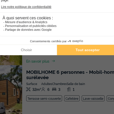
MOBILHOME 6 personnes - Mobil-home | 
surélevée | Clim.
Surface
Adultes
Chambres
Salle de bain
32m²
6
3
1
Terrasse couverte
Cafetière
Lave-vaisselle
Réfrigéra
En savoir plus
MOBILHOME 6 personnes - Mobil-home | 
surélevée
Surface
Adultes
Chambres
Salle de bain
32m²
6
3
1
Terrasse semi-couverte
Cafetière
Lave-vaisselle
Con