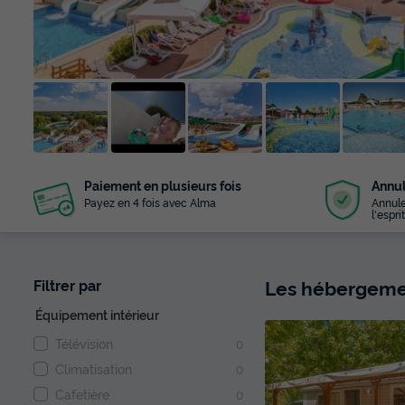
+ 25
Paiement en plusieurs fois
Annul
photos
Payez en 4 fois avec Alma
Annule
l'esprit
Les hébergemen
Filtrer par
Équipement intérieur
Télévision
0
Climatisation
0
Cafetière
0