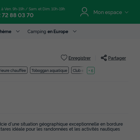
. à Ven. 9h-19h / Sam. et Dim. 10h-19h
Mon espace
 72 88 03 70
Thème
Camping
en Europe
Enregistrer
Partager
érieure chauffée
Toboggan aquatique
Club enfant
+ 6
icie d'une situation géographique exceptionnelle en bordure
ares idéale pour les randonnées et les activités nautiques