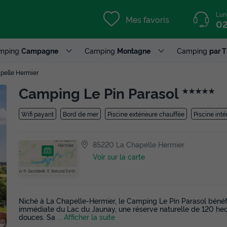
Lun
Mes favoris
02
mping
Campagne
Camping
Montagne
Camping
par 
pelle Hermier
Camping Le Pin Parasol
★★★★★
Wifi payant
Bord de mer
Piscine extérieure chauffée
Piscine int
85220 La Chapelle Hermier
Voir sur la carte
Niché à La Chapelle-Hermier, le Camping Le Pin Parasol bénéf
immédiate du Lac du Jaunay, une réserve naturelle de 120 hect
douces. Sa
... Afficher la suite