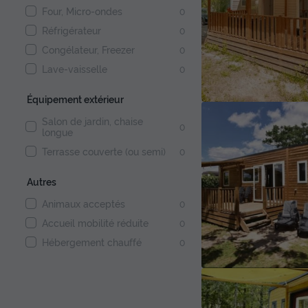
Four, Micro-ondes
0
Réfrigérateur
0
Congélateur, Freezer
0
Lave-vaisselle
0
Équipement extérieur
Salon de jardin, chaise
0
longue
Terrasse couverte (ou semi)
0
Autres
Animaux acceptés
0
Accueil mobilité réduite
0
Hébergement chauffé
0