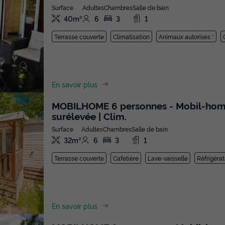
Surface
Adultes
Chambres
Salle de bain
40m²
6
3
1
Terrasse couverte
Climatisation
Animaux autorisés *
En savoir plus
MOBILHOME 6 personnes - Mobil-home | 
surélevée | Clim.
Surface
Adultes
Chambres
Salle de bain
32m²
6
3
1
Terrasse couverte
Cafetière
Lave-vaisselle
Réfrigéra
En savoir plus