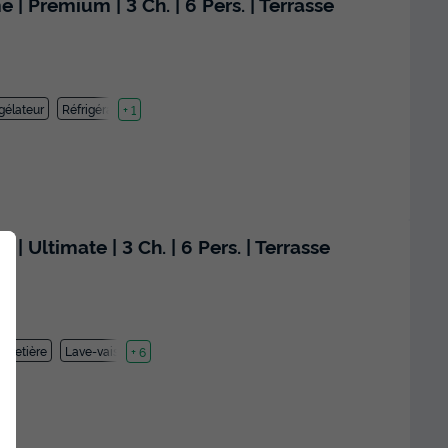
Premium | 3 Ch. | 6 Pers. | Terrasse
gélateur
Réfrigérateur
+ 1
Ultimate | 3 Ch. | 6 Pers. | Terrasse
Cafetière
Lave-vaisselle
+ 6