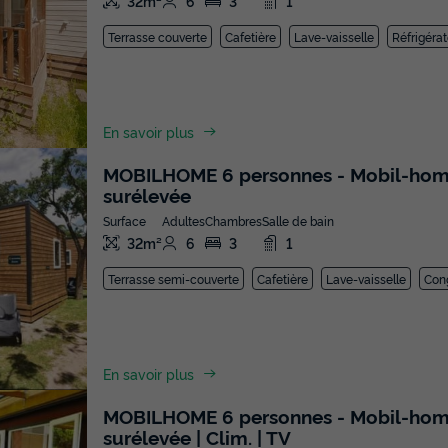
32m²
6
3
1
Terrasse couverte
Cafetière
Lave-vaisselle
Réfrigéra
En savoir plus
MOBILHOME 6 personnes - Mobil-home | 
surélevée
Surface
Adultes
Chambres
Salle de bain
32m²
6
3
1
Terrasse semi-couverte
Cafetière
Lave-vaisselle
Con
En savoir plus
MOBILHOME 6 personnes - Mobil-home | 
surélevée | Clim. | TV