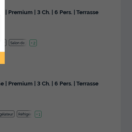
Premium | 3 Ch. | 6 Pers. | Terrasse
teur
Salon de jardin
+ 2
Premium | 3 Ch. | 6 Pers. | Terrasse
gélateur
Réfrigérateur
+ 1