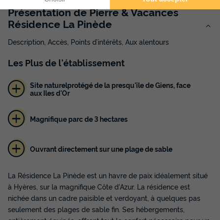
Présentation de Pierre & Vacances
Résidence La Pinède
Description, Accès, Points d’intérêts, Aux alentours
Les
Plus
de l'établissement
Site naturelprotégé de la presqu'île de Giens, face
aux Iles d'Or
Magnifique parc de 3 hectares
Ouvrant directement sur une plage de sable
La Résidence La Pinède est un havre de paix idéalement situé
à Hyères, sur la magnifique Côte d'Azur. La résidence est
nichée dans un cadre paisible et verdoyant, à quelques pas
seulement des plages de sable fin. Ses hébergements,