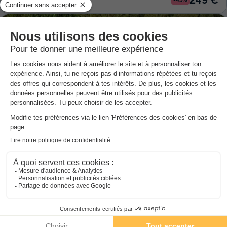
Vente flash
Camping Tikayan Les Palmiers
★★★★
Provence-alpes-côte D'azur
,
Hyères
8.1
Excellent
3.5
MOBILHOME 6 personnes
574 €
Prix conseillé :
239 €
Du 3 au 10 oct., 7 nuits, à partir de
-58%