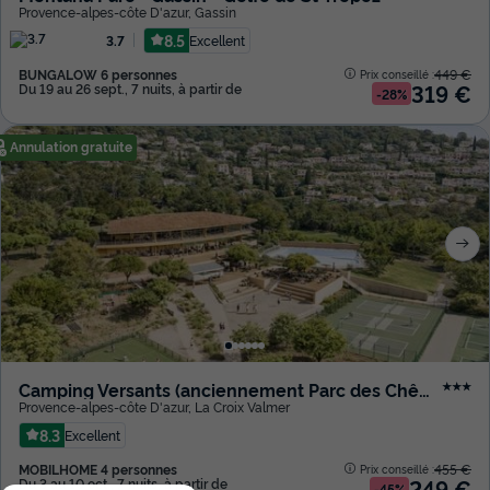
Provence-alpes-côte D'azur
,
Gassin
8.5
Excellent
3.7
BUNGALOW 6 personnes
449 €
Prix conseillé :
319 €
Du 19 au 26 sept., 7 nuits, à partir de
-28%
Annulation gratuite
Camping Versants (anciennement Parc des Chênes)
★★★
Provence-alpes-côte D'azur
,
La Croix Valmer
8.3
Excellent
MOBILHOME 4 personnes
455 €
Prix conseillé :
249 €
Du 3 au 10 oct., 7 nuits, à partir de
-45%