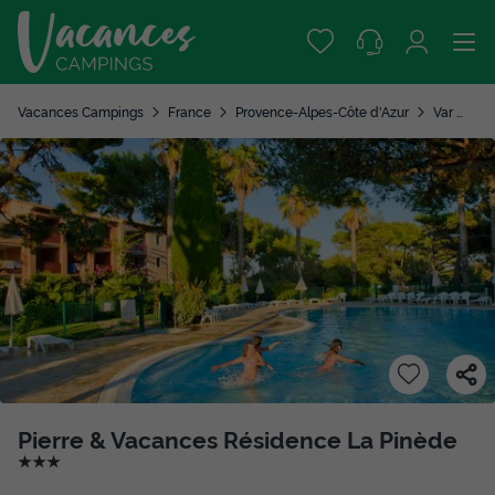
Vacances Campings
France
Provence-Alpes-Côte d'Azur
Var
Hy
Pierre & Vacances Résidence La Pinède
★★★