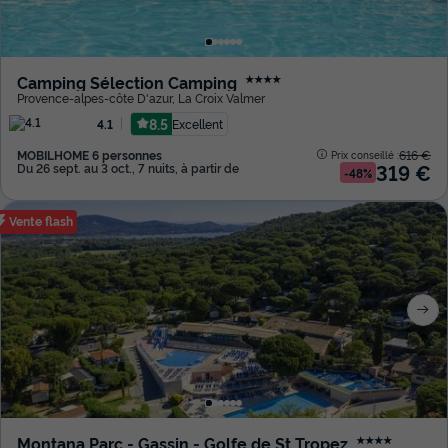
Camping Sélection Camping
★★★★
Provence-alpes-côte D'azur
,
La Croix Valmer
8.5
Excellent
4.1
MOBILHOME 6 personnes
616 €
Prix conseillé :
319 €
Du 26 sept. au 3 oct., 7 nuits, à partir de
-48%
Vente flash
Montana Parc - Gassin - Golfe de St Tropez
★★★★