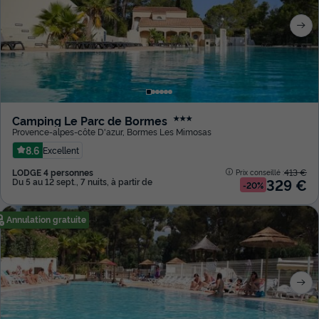
Camping Le Parc de Bormes
★★★
Provence-alpes-côte D'azur
,
Bormes Les Mimosas
8.6
Excellent
LODGE 4 personnes
413 €
Prix conseillé :
329 €
Du 5 au 12 sept., 7 nuits, à partir de
-20%
Annulation gratuite