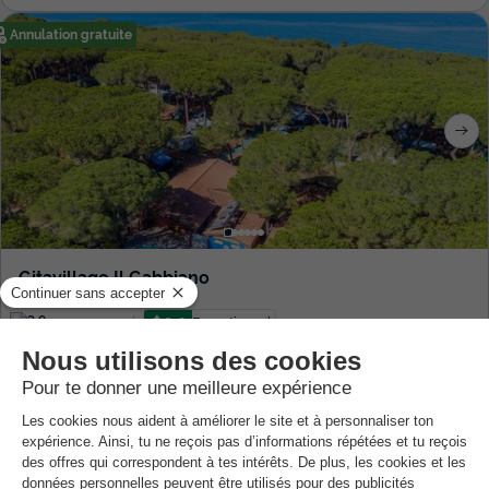
Annulation gratuite
Gitavillage Il Gabbiano
Toscane
,
Albinia
9.0
Exceptionnel
3.9
44 €
TENTE 4 personnes
Du 13 au 14 sept., 1 nuit, à partir de
Annulation gratuite