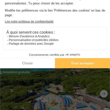
Gitavillage Le Marze
Toscane
,
Grosseto
8.7
Excellent
4.0
39 €
TENTE 6 personnes
Du 14 au 15 sept., 1 nuit, à partir de
Annulation gratuite