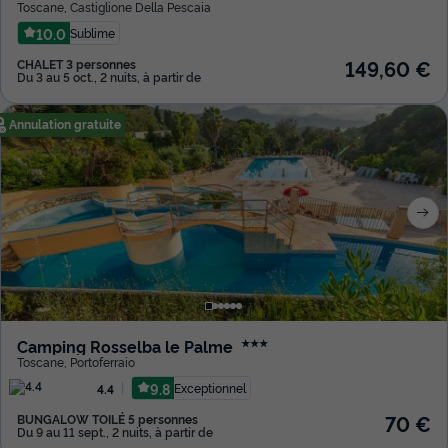
Toscane
,
Castiglione Della Pescaia
10.0
Sublime
149,60 €
CHALET 3 personnes
Du 3 au 5 oct., 2 nuits, à partir de
Annulation gratuite
Camping Rosselba le Palme
★★★
Toscane
,
Portoferraio
9.8
Exceptionnel
4.4
70 €
BUNGALOW TOILÉ 5 personnes
Du 9 au 11 sept., 2 nuits, à partir de