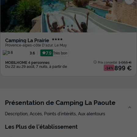
Camping La Prairie
★★★★
Provence-alpes-côte D'azur
,
Le Muy
7.9
Très bon
3.6
MOBILHOME 4 personnes
1 055 €
Prix conseillé :
899 €
Du 22 au 29 août, 7 nuits, à partir de
-14%
Présentation de Camping La Paoute
Description, Accès, Points d’intérêts, Aux alentours
Les
Plus
de l'établissement