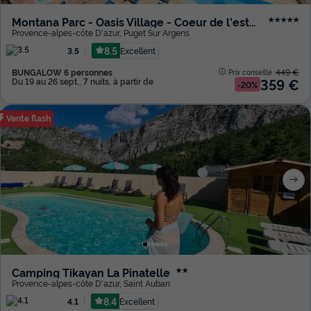
Montana Parc - Oasis Village - Coeur de l'estérel
★★★★★
Provence-alpes-côte D'azur
,
Puget Sur Argens
8.5
Excellent
3.5
BUNGALOW 6 personnes
449 €
Prix conseillé :
359 €
Du 19 au 26 sept., 7 nuits, à partir de
-20%
Vente flash
Camping Tikayan La Pinatelle
★★
Provence-alpes-côte D'azur
,
Saint Auban
8.4
Excellent
4.1