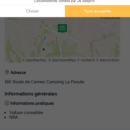
Adresse
160 Route de Cannes Camping La Paoute
Informations générales
Informations pratiques
Voiture conseillée
NRA :