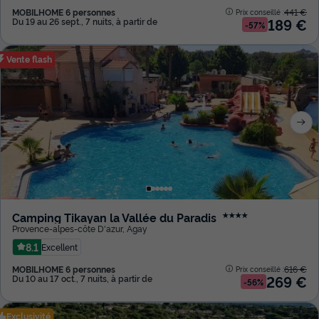
MOBILHOME 6 personnes
441 €
Prix conseillé :
189 €
Du 19 au 26 sept., 7 nuits, à partir de
-57%
Vente flash
Camping Tikayan la Vallée du Paradis
★★★★
Provence-alpes-côte D'azur
,
Agay
8.1
Excellent
MOBILHOME 6 personnes
616 €
Prix conseillé :
269 €
Du 10 au 17 oct., 7 nuits, à partir de
-56%
Exclusivité