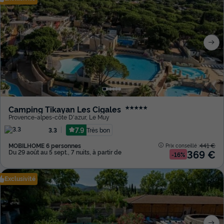
Camping Tikayan Les Cigales
★★★★★
Provence-alpes-côte D'azur
,
Le Muy
7.9
Très bon
3.3
MOBILHOME 6 personnes
441 €
Prix conseillé :
369 €
Du 29 août au 5 sept., 7 nuits, à partir de
-16%
Exclusivité