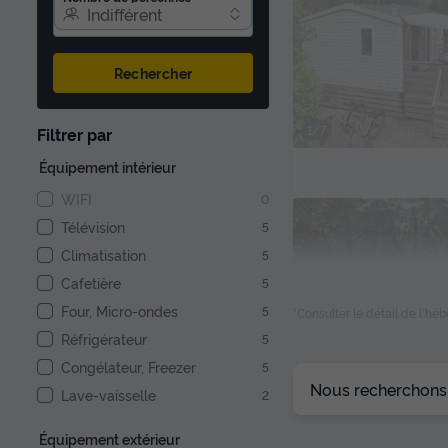
Indifférent
Rechercher
1/7
Filtrer par
Équipement intérieur
WIFI
0
Télévision
5
Climatisation
5
Cafetière
5
Four, Micro-ondes
5
*Consulter le détail de l'h
Réfrigérateur
5
Congélateur, Freezer
5
Nous recherchons l
Lave-vaisselle
2
1/6
Équipement extérieur