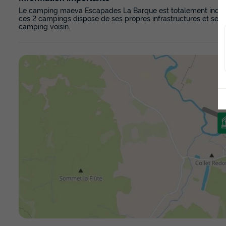
Le camping maeva Escapades La Barque est totalement indép
ces 2 campings dispose de ses propres infrastructures et servi
camping voisin.