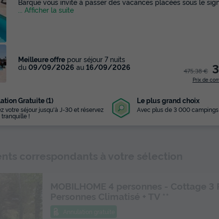
Barque vous invite à passer des vacances placées sous le signe 
... Afficher la suite
Meilleure offre
pour séjour 7 nuits
3
du
09/09/2026
au
16/09/2026
475,38 €
Prix de co
ation Gratuite (1)
Le plus grand choix
z votre séjour jusqu'à J-30 et réservez
Avec plus de 3 000 campings
 tranquille !
ts correspondants à votre sélection
MOBILHOME 4 personnes - Cottage 3 
Personnes Climatisé + TV **
Annulation gratuite