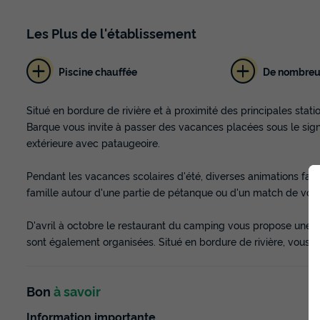
Les
Plus
de l'établissement
Piscine chauffée
De nombreu
Situé en bordure de rivière et à proximité des principales stat
Barque vous invite à passer des vacances placées sous le signe
extérieure avec pataugeoire.
Pendant les vacances scolaires d'été, diverses animations fa
famille autour d'une partie de pétanque ou d'un match de voll
D'avril à octobre le restaurant du camping vous propose une ca
sont également organisées. Situé en bordure de rivière, vous
Bon
à savoir
Information importante