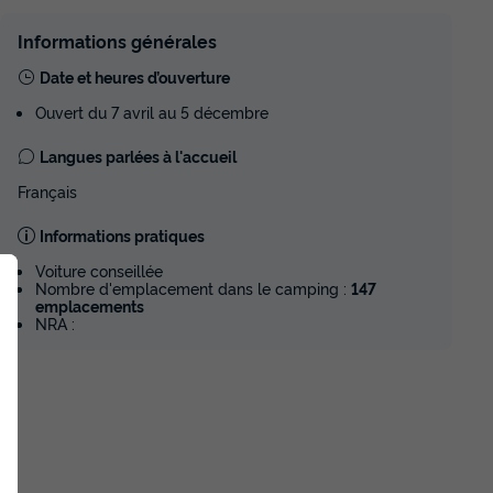
du
12/09/2026
au
19/09/2026
Modifier les dates
Informations générales
Meilleur prix pour 7 nuits
teur
521,54 €
Date et heures d’ouverture
339 €
Ouvert du 7 avril au 5 décembre
Prix de comparaison
Langues parlées à l'accueil
Voir les disponibilités
Français
-35%
d'économie
Pièces 8
Informations pratiques
MOBILHOME 8 personnes - Cottage
Voiture conseillée
5 Pièces 8 Personnes Climatisé + TV
Nombre d'emplacement dans le camping :
147
***
emplacements
du
13/09/2026
au
20/09/2026
NRA :
Modifier les dates
Meilleur prix pour 7 nuits
eur
552,31 €
359 €
Prix de comparaison
Voir les disponibilités