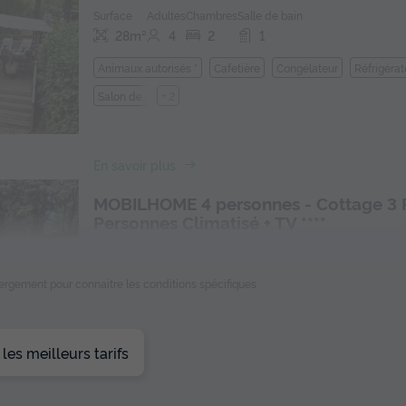
Surface
Adultes
Chambres
Salle de bain
28m²
4
2
1
Animaux autorisés *
Cafetière
Congélateur
Réfrigérat
Salon de jardin
+ 2
En savoir plus
MOBILHOME 4 personnes - Cottage 3 
Personnes Climatisé + TV ****
Annulation gratuite
Surface
Adultes
Chambres
Salle de bain
ébergement pour connaitre les conditions spécifiques
29m²
4
2
1
Animaux autorisés *
Cafetière
Lave-vaisselle
Congéla
es meilleurs tarifs
Réfrigérateur
+ 3