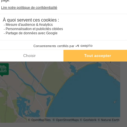
En savoir plus
endant du camping maeva Respire l'Etoile d'Argens. Chacun de
ces, il n'est donc pas possible de bénéficier des services du