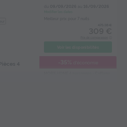
du
09/09/2026
au
16/09/2026
Modifier les dates
Meilleur prix pour 7 nuits
eur
475,38 €
309 €
Prix de comparaison
Voir les disponibilités
-35%
d'économie
Pièces 4
MOBILHOME 4 personnes - Cottage
3 Pièces 4 Personnes Climatisé + TV
****
du
12/09/2026
au
19/09/2026
Modifier les dates
Meilleur prix pour 7 nuits
teur
490,77 €
319 €
Prix de comparaison