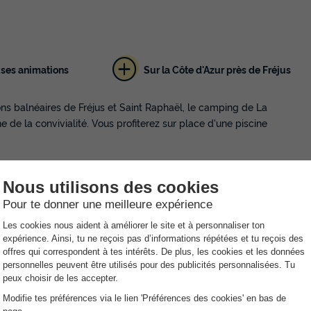
31m²
6
3
1
Animaux autorisés *
Cafetière
Lave-vaisselle
Congéla
Réfrigérateur
+ 3
ses animations
Sur la Côte d'Azur près de Fréjus
ions balnéaires de Fréjus et Saint Raphaël, le camping de La
En savoir plus
 de la convivialité. Vous profiterez sur place d'une piscine
MOBILHOME 8 personnes - Cottage 5 
Personnes Climatisé + TV ***
miliales vous sont proposées. Partagez de bons moments en
Annulation gratuite
ey.
Surface
Adultes
Chambres
Salle de bain
38m²
8
4
1
rte de snacks, pizzas, grill et salades. Des soirées à thèmes y
 pourrez pratiquer la pêche ou même amarrer votre bateau.
Animaux autorisés *
Cafetière
Congélateur
Réfrigérat
Salon de jardin
+ 2