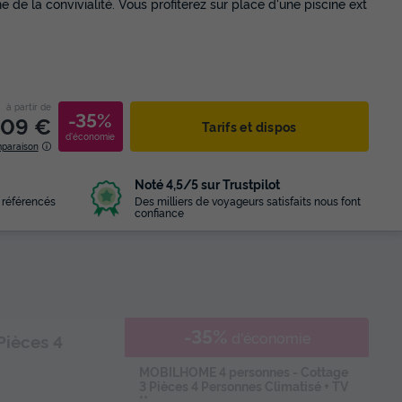
de la convivialité. Vous profiterez sur place d'une piscine ext
à partir de
-35%
09 €
Tarifs et dispos
d'économie
mparaison
Noté 4,5/5 sur Trustpilot
 référencés
Des milliers de voyageurs satisfaits nous font
confiance
-35%
d'économie
Pièces 4
MOBILHOME 4 personnes - Cottage
3 Pièces 4 Personnes Climatisé + TV
**