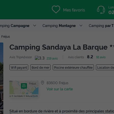
Lun
Mes favoris
02
mping
Campagne
Camping
Montagne
Camping
par 
Fréjus
Camping Sandaya La Barque
★
8.2
Avis TripAdvisor
Avis clients
91 avis
219 avis
Wifi payant
Bord de mer
Piscine extérieure chauffée
Location de
83600 Fréjus
Voir sur la carte
Situé en bordure de rivière et à proximité des principales stat