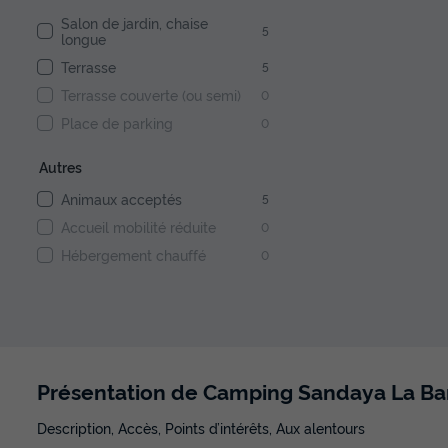
Salon de jardin, chaise
5
longue
Terrasse
5
Terrasse couverte (ou semi)
0
Place de parking
0
Autres
Animaux acceptés
5
Accueil mobilité réduite
0
Hébergement chauffé
0
Présentation de Camping Sandaya La B
Description, Accès, Points d’intérêts, Aux alentours