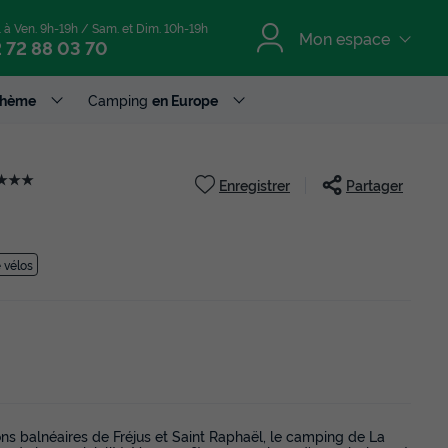
. à Ven. 9h-19h / Sam. et Dim. 10h-19h
Mon espace
 72 88 03 70
Thème
Camping
en Europe
★★★
Enregistrer
Partager
 vélos
ions balnéaires de Fréjus et Saint Raphaël, le camping de La