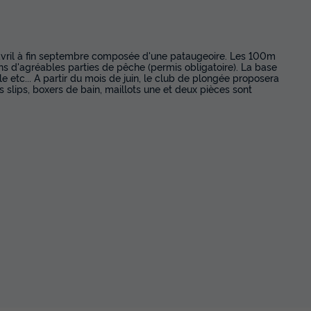
i-avril à fin septembre composée d'une pataugeoire. Les 100m
s d'agréables parties de pêche (permis obligatoire). La base
 etc... A partir du mois de juin, le club de plongée proposera
 slips, boxers de bain, maillots une et deux pièces sont