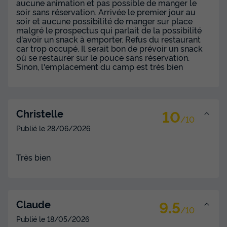
aucune animation et pas possible de manger le
Mobilhome 4 personnes - Cottage 2
soir sans réservation. Arrivée le premier jour au
chambres + climatisation
soir et aucune possibilité de manger sur place
malgré le prospectus qui parlait de la possibilité
Annulation gratuite
Neuf
d'avoir un snack à emporter. Refus du restaurant
car trop occupé. Il serait bon de prévoir un snack
Surface
Adultes
Chambres
Salle de bain
où se restaurer sur le pouce sans réservation.
26m²
4
2
1
Sinon, l'emplacement du camp est très bien
Terrasse couverte
Climatisation
Voir le plan 2D
Cafetière
Réfrigérateur
Salon de jardin
+ 1
10
Christelle
/10
Publié le
28/06/2026
Mobilhome 4 personnes - Cottage 2 chambres +
climatisation
du
14/09/2026
au
21/09/2026
Très bien
Modifier les dates
Meilleur prix pour 7 nuits
524 €
9.5
Claude
/10
Voir les disponibilités
Publié le
18/05/2026