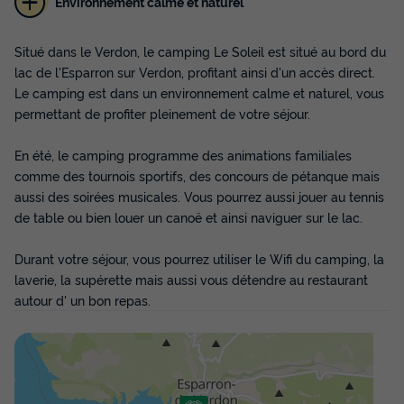
Environnement calme et naturel
Situé dans le Verdon, le camping Le Soleil est situé au bord du
lac de l'Esparron sur Verdon, profitant ainsi d'un accès direct.
Le camping est dans un environnement calme et naturel, vous
permettant de profiter pleinement de votre séjour.
Mobilhome 3 personnes - Mobill home
Esparron 1 chambre
En été, le camping programme des animations familiales
Annulation gratuite
Récent
comme des tournois sportifs, des concours de pétanque mais
aussi des soirées musicales. Vous pourrez aussi jouer au tennis
Surface
Adultes
Chambres
Salle de bain
de table ou bien louer un canoë et ainsi naviguer sur le lac.
18m²
3
1
1
Cafetière
Réfrigérateur
Salon de jardin
Voir le plan 2D
Durant votre séjour, vous pourrez utiliser le Wifi du camping, la
laverie, la supérette mais aussi vous détendre au restaurant
Chauffage
autour d' un bon repas.
Mobilhome 3 personnes - Mobill home Esparron 1 chambre
du
14/09/2026
au
21/09/2026
Modifier les dates