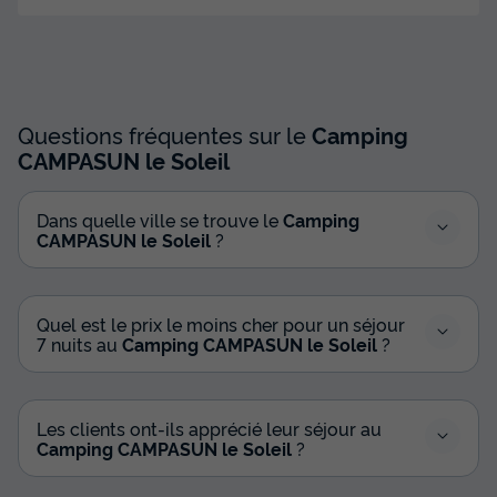
Mobilhome 6 personnes - Cottage Premium - 6 pers. 3
chambres - climatisation + Lave vaiselle
du
13/09/2026
au
20/09/2026
Modifier les dates
Meilleur prix pour 7 nuits
Questions fréquentes sur le
Camping
674 €
CAMPASUN le Soleil
Voir les disponibilités
Dans quelle ville se trouve le
Camping
CAMPASUN le Soleil
?
Quel est le prix le moins cher pour un séjour
7 nuits au
Camping CAMPASUN le Soleil
?
Les clients ont-ils apprécié leur séjour au
Camping CAMPASUN le Soleil
?