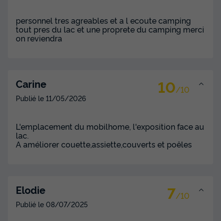
personnel tres agreables et a l ecoute camping
tout pres du lac et une proprete du camping merci
on reviendra
10
Carine
/10
Publié le
11/05/2026
Mobilhome 6 personnes - Cottage
Premium - 6 pers. 3 chambres -
climatisation + Lave vaiselle
L'emplacement du mobilhome, l'exposition face au
lac.
Annulation gratuite
A améliorer couette,assiette,couverts et poêles
Surface
Adultes
Chambres
Salle de bain
34m²
6
3
1
Terrasse semi-couverte
Climatisation
Voir le plan 2D
7
Elodie
/10
Cafetière
Lave-vaisselle
Congélateur
+ 3
Publié le
08/07/2025