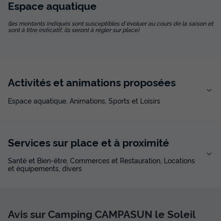
Espace
aquatique
(les montants indiqués sont susceptibles d'évoluer au cours de la saison et
sont à titre indicatif, ils seront à régler sur place)
Mobilhome 5 personnes - Mobil home
Provence 2 chambres
Annulation gratuite
Récent
Surface
Adultes
Chambres
Salle de bain
Activités et animations proposées
27m²
5
2
1
Espace aquatique, Animations, Sports et Loisirs
Cafetière
Réfrigérateur
Salon de jardin
Voir le plan 2D
Chauffage
Micro-ondes
Services sur place et à proximité
Mobilhome 5 personnes - Mobil home Provence 2
Santé et Bien-être, Commerces et Restauration, Locations
chambres
et équipements, divers
du
14/09/2026
au
21/09/2026
Modifier les dates
Meilleur prix pour 7 nuits
444 €
Avis sur Camping CAMPASUN le Soleil