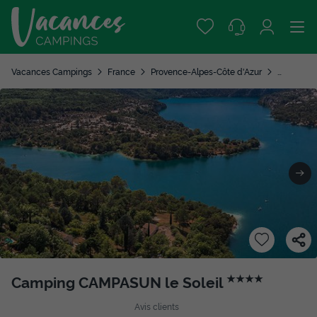
Vacances Campings
France
Provence-Alpes-Côte d'Azur
Alpes-de
Camping CAMPASUN le Soleil
★★★★
Avis clients