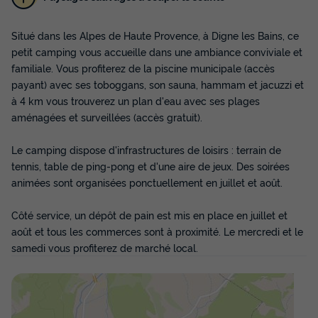
Situé dans les Alpes de Haute Provence, à Digne les Bains, ce
petit camping vous accueille dans une ambiance conviviale et
MOBILHOME 8 personnes - CONFORT 3
chambres
familiale. Vous profiterez de la piscine municipale (accès
payant) avec ses toboggans, son sauna, hammam et jacuzzi et
Annulation gratuite
à 4 km vous trouverez un plan d'eau avec ses plages
Surface
Adultes
Enfants
Chambres
Salle de bain
aménagées et surveillées (accès gratuit).
30m²
6
2
3
1
Le camping dispose d'infrastructures de loisirs : terrain de
Terrasse couverte
Animaux autorisés *
Cafetière
tennis, table de ping-pong et d'une aire de jeux. Des soirées
Réfrigérateur
Salon de jardin
+ 3
animées sont organisées ponctuellement en juillet et août.
Côté service, un dépôt de pain est mis en place en juillet et
MOBILHOME 8 personnes - CONFORT 3 chambres
août et tous les commerces sont à proximité. Le mercredi et le
du
07/10/2026
au
14/10/2026
samedi vous profiterez de marché local.
Modifier les dates
Meilleur prix pour 7 nuits
1 048 €