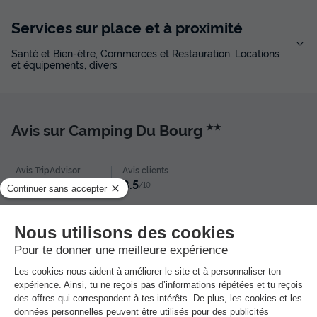
Services sur place et à proximité
Santé et Bien-être, Commerces et Restauration, Locations
et équipements, divers
Avis sur Camping Du Bourg
★★
Avis TripAdvisor
Avis clients
4.3
8.5
/10
Avis TripAdvisor
Avis clients
Avis Clients TripAdvisor
Très Bon