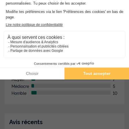
4.3
151 avis
Emplacement
Literie
Chambres
Service
Qualité/prix
Propreté
Excellent
93
Très Bon
36
Moyen
7
Médiocre
5
Horrible
10
Avis récents