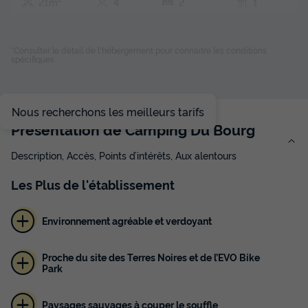
21m²
4
2
1
Terrasse couverte
Animaux autorisés *
Cafetière
Réfrigérateur
Salon de jardin
+ 1
*Consulter le détail de l'hébergement pour connaitre les conditions
spécifiques
MOBILHOME 4 personnes - CONFORT 2 chambres
Nous recherchons les meilleurs tarifs
du
04/09/2026
au
11/09/2026
Présentation de Camping Du Bourg
Modifier les dates
Meilleur prix pour 7 nuits
Description, Accès, Points d’intérêts, Aux alentours
945 €
Les
Plus
de l'établissement
Voir les disponibilités
Environnement agréable et verdoyant
Proche du site des Terres Noires et de l’EVO Bike
Park
Paysages sauvages à couper le souffle