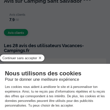
Avis sur Camping Sant Salvador
Avis clients
7.9
/10
Avis clients
Les 28 avis des utilisateurs Vacances-
Campings.fr
7.9
Note globale
/10
Basée sur
28 avis
Les commentaires sont rédigés par nos clients après
leur séjour à l'établissement :
Camping Sant Salvador
Résumé des avis
Situation et alentours
9