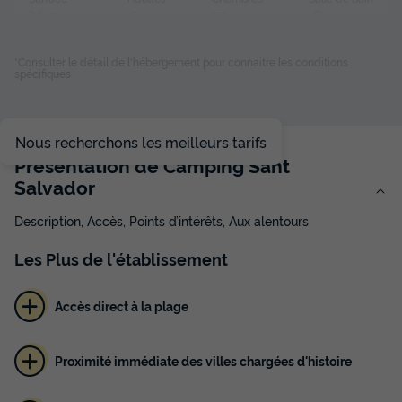
24m²
6
3
1
Terrasse semi-couverte
Animaux autorisés *
Cafetière
*Consulter le détail de l'hébergement pour connaitre les conditions
spécifiques
Congélateur
Réfrigérateur
+ 2
Nous recherchons les meilleurs tarifs
MOBILHOME 6 personnes - Mobil-home | Comfort | 3 Ch. |
6 Pers. | Terrasse surélevée | Clim.
Présentation de Camping Sant
du
26/09/2026
au
03/10/2026
Salvador
Modifier les dates
Meilleur prix pour 7 nuits
Description, Accès, Points d’intérêts, Aux alentours
427 €
-24%
Les
Plus
de l'établissement
322 €
d'économie
Prix de comparaison
Accès direct à la plage
Voir les disponibilités
Proximité immédiate des villes chargées d'histoire