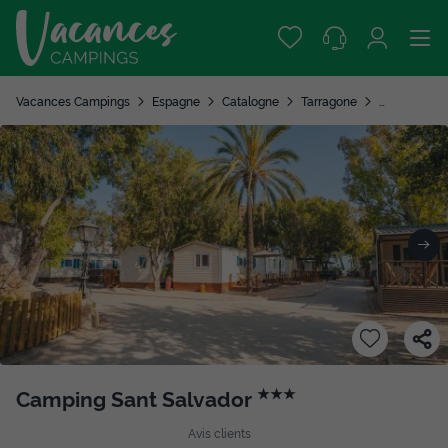
Vacances Campings
Espagne
Catalogne
Tarragone
Coma Ruga
Camping Sant Salvador
★★★
Avis clients