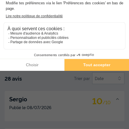
Services et équipes
8.4
Propreté de l'hébergement
7.9
Confort de l'hébergement
7.8
Qualité de l'animation
8.1
Avis clients
100% vérifiés
28 avis
Trier par
Date
10
Sergio
/10
Publié le
08/07/2026