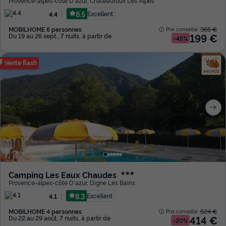
Provence-alpes-côte D'azur
,
Chateauroux Les Alpes
8.5
Excellent
4.4
MOBILHOME 6 personnes
365 €
Prix conseillé :
199 €
Du 19 au 26 sept., 7 nuits, à partir de
-45%
Vente flash
Camping Les Eaux Chaudes
★★★
Provence-alpes-côte D'azur
,
Digne Les Bains
8.3
Excellent
4.1
MOBILHOME 4 personnes
524 €
Prix conseillé :
414 €
Du 22 au 29 août, 7 nuits, à partir de
-20%