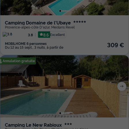
Camping Domaine de l'Ubaye
★★★★★
Provence-alpes-côte D'azur
,
Meolans Revel
8.6
Excellent
3.8
309 €
MOBILHOME 6 personnes
Du 12 au 15 sept., 3 nuits, à partir de
Annulation gratuite
Camping Le New Rabioux
★★★