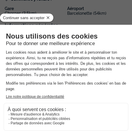
Gare
Aéroport
Chorges (3,5km)
Barcelonette (54km)
Informations générales
Date et heures d’ouverture
Ouvert du 12 avril au 25 octobre
Langues parlées à l'accueil
Français, Anglais
Informations pratiques
Voiture conseillée
NRA :
Espace
aquatique
(les montants indiqués sont susceptibles d'évoluer au cours de la saison et
sont à titre indicatif, ils seront à régler sur place)