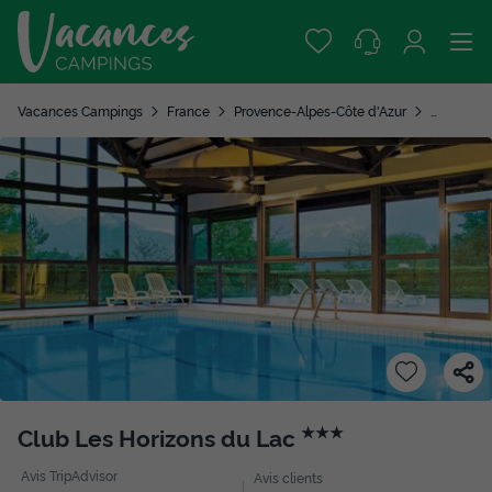
Vacances Campings
France
Provence-Alpes-Côte d'Azur
Hautes-A
Club Les Horizons du Lac
★★★
Avis TripAdvisor
Avis clients