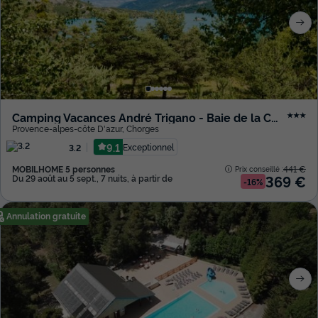
Camping Vacances André Trigano - Baie de la Chapelle
★★★
Provence-alpes-côte D'azur
,
Chorges
9.1
Exceptionnel
3.2
MOBILHOME 5 personnes
441 €
Prix conseillé :
369 €
Du 29 août au 5 sept., 7 nuits, à partir de
-16%
Annulation gratuite