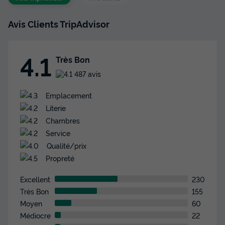
Lave-vaisselle
Congélateur
+ 5
Avis Clients TripAdvisor
MOBILHOME 6 personnes - En Vau
du
28/11/2026
au
05/12/2026
4.1
Très Bon
Modifier les dates
Meilleur prix pour 7 nuits
487 avis
546 €
Emplacement
Literie
Voir les disponibilités
Chambres
Service
Qualité/prix
Propreté
Excellent
230
Très Bon
155
Moyen
60
Médiocre
22