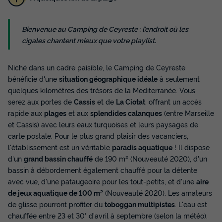
MOBILHOME 4 personnes - Mobil-Home
Bienvenue au Camping de Ceyreste : l’endroit où les
Figuerolles 3 Pièces 4 Personnes
cigales chantent mieux que votre playlist.
Climatisé + TV
Annulation gratuite
Niché dans un cadre paisible, le Camping de Ceyreste
bénéficie d'une
situation géographique idéale
à seulement
Adultes
Chambres
Salle de bain
quelques kilomètres des trésors de la Méditerranée. Vous
4
2
1
serez aux portes de
Cassis
et de
La Ciotat
, offrant un accès
Terrasse semi-couverte
Climatisation
Animaux autorisés *
rapide aux
plages
et aux
splendides calanques
(entre Marseille
Cafetière
Réfrigérateur
et Cassis) avec leurs eaux turquoises et leurs paysages de
+ 3
carte postale. Pour le plus grand plaisir des vacanciers,
l'établissement est un véritable
paradis aquatique
! Il dispose
d'un
grand bassin chauffé
de 190 m² (Nouveauté 2020), d'un
MOBILHOME 4 personnes - Mobil-Home Figuerolles 3
Pièces 4 Personnes Climatisé + TV
bassin à débordement également chauffé pour la détente
du
06/11/2026
au
13/11/2026
avec vue, d'une pataugeoire pour les tout-petits, et d'une
aire
Modifier les dates
de jeux aquatique de 100 m²
(Nouveauté 2020). Les amateurs
Meilleur prix pour 7 nuits
de glisse pourront profiter du
toboggan multipistes
. L'eau est
chauffée entre 23 et 30° d'avril à septembre (selon la météo).
580,60 €
-33%