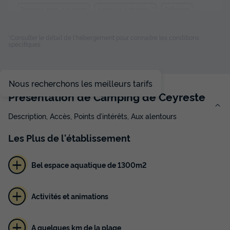
Terrasse semi-couverte
Animaux autorisés *
Cafetière
Congélateur
Réfrigérateur
+ 4
*Consulter le détail de l'hébergement pour connaitre les conditions
spécifiques
MOBILHOME 2 personnes - Cassis
du
16/11/2026
au
23/11/2026
Nous recherchons les meilleurs tarifs
Modifier les dates
Présentation de Camping de Ceyreste
Meilleur prix pour 7 nuits
329 €
Description, Accès, Points d’intérêts, Aux alentours
Voir les disponibilités
Les
Plus
de l'établissement
Bel espace aquatique de 1300m2
Activités et animations
A quelques km de la plage