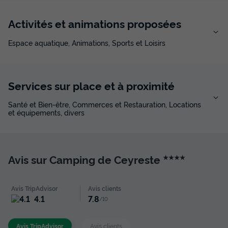
511 €
Activités et animations proposées
Voir les disponibilités
Espace aquatique, Animations, Sports et Loisirs
Services sur place et à proximité
Santé et Bien-être, Commerces et Restauration, Locations
et équipements, divers
MOBILHOME 6 personnes - En Vau
Avis sur Camping de Ceyreste
★★★★
Annulation gratuite
Récent
Surface
Adultes
Chambres
Salle de bain
Avis TripAdvisor
Avis clients
33m²
6
3
1
4.1
7.8
/10
Terrasse semi-couverte
Animaux autorisés *
Cafetière
Avis TripAdvisor
Avis clients