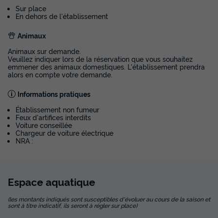
Sur place
En dehors de l'établissement
MOBILHOME 4 personnes - Figuerolles
du
09/11/2026
au
16/11/2026
Animaux
Modifier les dates
Animaux sur demande.
Meilleur prix pour 7 nuits
Veuillez indiquer lors de la réservation que vous souhaitez
emmener des animaux domestiques. L'établissement prendra
476 €
alors en compte votre demande.
Voir les disponibilités
Informations pratiques
Établissement non fumeur
Feux d'artifices interdits
Voiture conseillée
Chargeur de voiture électrique
NRA :
Espace
aquatique
(les montants indiqués sont susceptibles d'évoluer au cours de la saison et
sont à titre indicatif, ils seront à régler sur place)
MOBILHOME 6 personnes - Port Miou