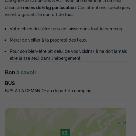
catégorie ainsi que des NAC), avec une limitation à un seul
chien de
moins de 6 kg par location
. Ces attentions spécifiques
Terrasse semi-couverte
Climatisation
Animaux autorisés *
visent à garantir le confort de tous :
Cafetière
Réfrigérateur
+ 3
Votre chien doit être tenu en laisse dans tout le camping.
MOBILHOME 6 personnes - Mobil-Home En Vau 4 Pièces 6
Merci de veiller à la propreté des lieux.
Personnes Climatisé + TV
du
07/11/2026
au
14/11/2026
Pour son bien-être (et celui de vos voisins), il ne doit jamais
Modifier les dates
être laissé seul dans l’hébergement
Meilleur prix pour 7 nuits
Bon
à savoir
640,30 €
-33%
429 €
d'économie
BUS
Prix de comparaison
BUS A LA DEMANDE au départ du camping
Voir les disponibilités