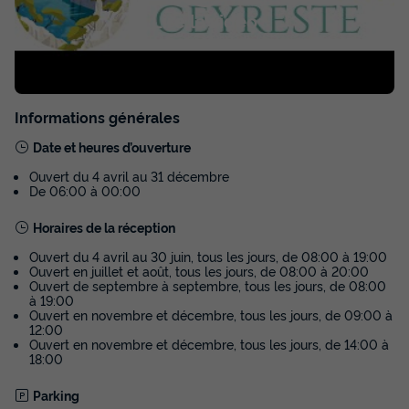
Lire la vidéo
Voir les disponibilités
Informations générales
Date et heures d’ouverture
Ouvert du 4 avril au 31 décembre
De 06:00 à 00:00
Horaires de la réception
MOBILHOME 4 personnes - Figuerolles
Ouvert du 4 avril au 30 juin, tous les jours, de 08:00 à 19:00
Ouvert en juillet et août, tous les jours, de 08:00 à 20:00
Annulation gratuite
Récent
Ouvert de septembre à septembre, tous les jours, de 08:00
à 19:00
Surface
Adultes
Chambres
Salle de bain
Ouvert en novembre et décembre, tous les jours, de 09:00 à
28m²
4
2
1
12:00
Ouvert en novembre et décembre, tous les jours, de 14:00 à
18:00
Terrasse semi-couverte
Climatisation
Animaux autorisés *
Cafetière
Congélateur
+ 5
Parking