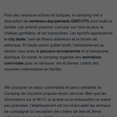
389 €
d'économie
Prix de comparaison
Pour des vacances actives et ludiques, le camping met à
Voir les disponibilités
disposition de
nombreux équipements GRATUITS
pour toute la
famille. Les enfants pourront s'amuser sur l'aire de jeux, le
château gonflable, et les trampolines. Les sportifs apprécieront
le
city stade
, l'aire de fitness extérieure et le terrain de
pétanque. En haute saison (juillet/août), l'adrénaline est au
rendez-vous avec le
parcours accrobranche
et le trampoline
élastique. En soirée, le camping organise des
animations
conviviales
pour se retrouver, rire et danser, créant des
souvenirs mémorables en famille.
MOBILHOME 6 personnes - Mobil-Home
En Vau 4 Pièces 6 Personnes Climatisé +
Afin d'assurer un séjour confortable et sans contrainte, le
TV
Camping de Ceyreste propose divers services. Bien que les
informations sur le Wi-Fi, la laverie ou la restauration ne soient
Annulation gratuite
pas précisées, l'établissement est ravi d'accueillir les animaux
Adultes
Chambres
Salle de bain
de compagnie (à l'exception des chiens de 1ère et 2ème
6
3
1