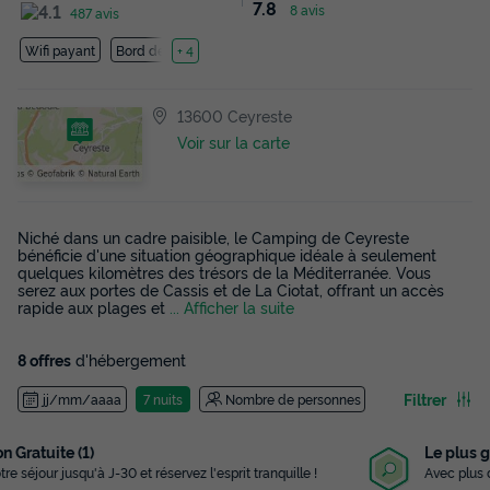
7.8
8 avis
487 avis
Wifi payant
Bord de mer
+ 4
13600 Ceyreste
Voir sur la carte
Niché dans un cadre paisible, le Camping de Ceyreste
bénéficie d'une situation géographique idéale à seulement
quelques kilomètres des trésors de la Méditerranée. Vous
serez aux portes de Cassis et de La Ciotat, offrant un accès
rapide aux plages et
... Afficher la suite
8 offres
d'hébergement
Filtrer
jj/mm/aaaa
7 nuits
Nombre de personnes
Le plus grand choix
Avec plus de 3 000 campings référencés