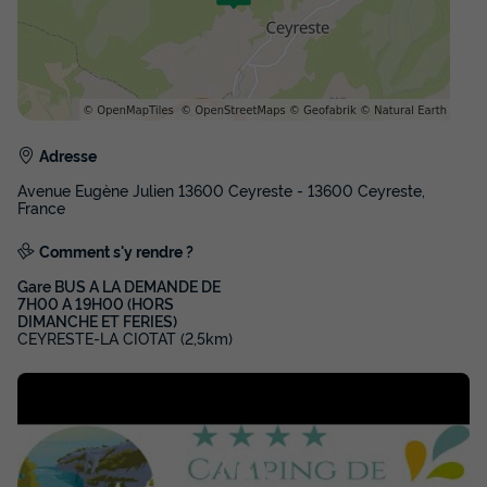
MOBILHOME 4 personnes - La Ciotat
Adresse
Annulation gratuite
Récent
Avenue Eugène Julien 13600 Ceyreste - 13600 Ceyreste,
Surface
Adultes
Chambres
Salle de bain
France
24m²
4
2
1
Comment s'y rendre ?
Terrasse semi-couverte
Climatisation
Animaux autorisés *
Gare BUS A LA DEMANDE DE
Cafetière
Congélateur
+ 5
7H00 A 19H00 (HORS
DIMANCHE ET FERIES)
CEYRESTE-LA CIOTAT (2,5km)
MOBILHOME 4 personnes - La Ciotat
du
11/11/2026
au
18/11/2026
Modifier les dates
Meilleur prix pour 7 nuits
434 €