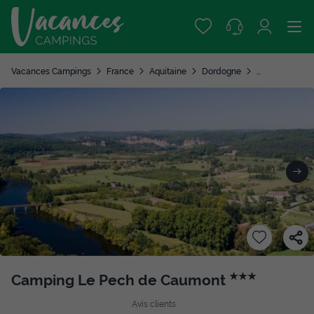
Vacances Campings
France
Aquitaine
Dordogne
Cenac et Saint
Camping Le Pech de Caumont
★★★
Avis clients