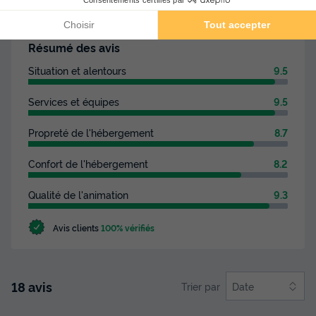
Les commentaires sont rédigés par nos clients après
leur séjour à l'établissement :
Camping Le Pech de
Caumont
Résumé des avis
Situation et alentours
9.5
Services et équipes
9.5
Propreté de l'hébergement
8.7
Confort de l'hébergement
8.2
Qualité de l'animation
9.3
Avis clients
100% vérifiés
18 avis
Trier par
Date