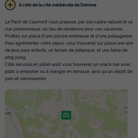
A côté de la cité médiévale de Domme
CHALET 2 personnes - Bois avec TV
Le Pech de Caumont vous propose, par son cadre naturel et sa
Annulation gratuite
vue panoramique, un lieu de résidence pour vos vacances.
Surface
Adultes
Chambres
Salle de bain
Profitez sur place d'une piscine extérieure et d'une pataugeoire.
35m²
2
2
1
Pour agrémenter votre séjour, vous trouverez sur place une aire
de jeux pour enfants, un terrain de pétanque, et une table de
Terrasse couverte
Cafetière
Réfrigérateur
ping pong.
Salon de jardin
Chauffage
+ 3
Côté services,en juillet-août vous trouverez un snack-bar avec
plats à emporter ou à manger en terrasse, ainsi qu'un dépôt de
pain et viennoiseries.
CHALET 2 personnes - Bois avec TV
du
13/09/2026
au
20/09/2026
Modifier les dates
Meilleur prix pour 7 nuits
300 €
Voir les disponibilités