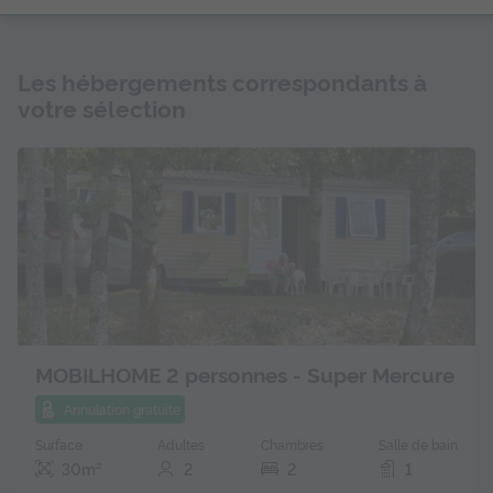
Les hébergements correspondants à
votre sélection
MOBILHOME 2 personnes - Super Mercure
Annulation gratuite
Surface
Adultes
Chambres
Salle de bain
30m²
2
2
1