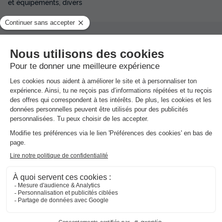
et équipements, divers
Avis sur Camping Le Pech de Caumont
★★★
Avis clients
8.8
/10
Avis clients
Les 18 avis des utilisateurs Vacances-
Campings.fr
8.8
Note globale
/10
Basée sur
18 avis