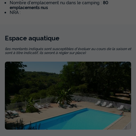
Nombre d'emplacement nu dans le camping :
80
du
11/09/2026
au
18/09/2026
emplacements nus
Modifier les dates
NRA :
Meilleur prix pour 7 nuits
320 €
Espace
aquatique
Voir les disponibilités
(les montants indiqués sont susceptibles d'évoluer au cours de la saison et
sont à titre indicatif, ils seront à régler sur place)