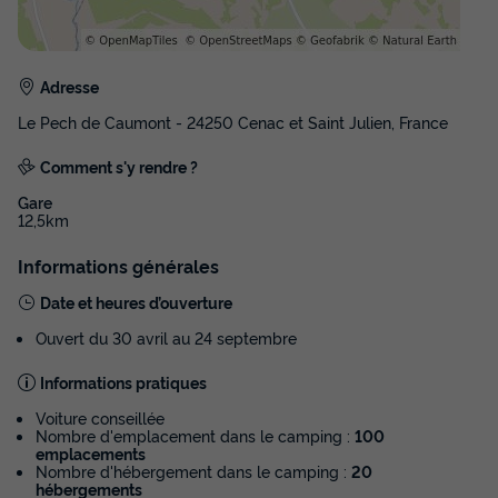
Adresse
Le Pech de Caumont - 24250 Cenac et Saint Julien, France
Comment s'y rendre ?
Gare
12,5km
MOBILHOME 2 personnes - Super Cordélia
Informations générales
Annulation gratuite
Date et heures d’ouverture
Surface
Adultes
Chambres
Salle de bain
35m²
2
3
1
Ouvert du 30 avril au 24 septembre
Cafetière
Réfrigérateur
Salon de jardin
Micro-ondes
Informations pratiques
Place de parking
Voiture conseillée
Nombre d'emplacement dans le camping :
100
emplacements
Nombre d'hébergement dans le camping :
20
MOBILHOME 2 personnes - Super Cordélia
hébergements