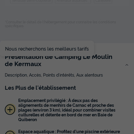
Terrasse semi-couverte
Animaux autorisés *
Cafetière
Congélateur
Réfrigérateur
+ 2
*Consulter le détail de l'hébergement pour connaitre les conditions
spécifiques
MOBILHOME 6 personnes - Classique | 3 Ch. | 6 Pers. |
Terrasse surélevée | 1 SDB
du
06/09/2026
au
13/09/2026
Nous recherchons les meilleurs tarifs
Modifier les dates
Présentation de Camping Le Moulin
Meilleur prix pour 7 nuits
de Kermaux
441 €
-23%
336 €
d'économie
Description, Accès, Points d’intérêts, Aux alentours
Prix de comparaison
Les
Plus
de l'établissement
Voir les disponibilités
Emplacement privilégié : À deux pas des
alignements de menhirs de Carnac et proche des
plages (environ 3 km), idéal pour combiner visites
culturelles et détente en bord de mer en Baie de
Quiberon
Espace aquatique : Profitez d'une piscine extérieure