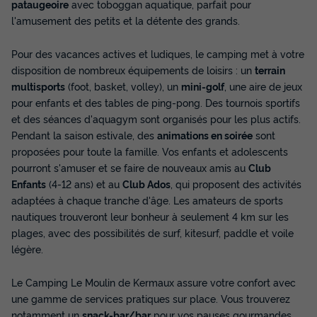
pataugeoire
avec toboggan aquatique, parfait pour
Prix de comparaison
l'amusement des petits et la détente des grands.
Voir les disponibilités
Pour des vacances actives et ludiques, le camping met à votre
disposition de nombreux équipements de loisirs : un
terrain
multisports
(foot, basket, volley), un
mini-golf
, une aire de jeux
pour enfants et des tables de ping-pong. Des tournois sportifs
et des séances d'aquagym sont organisés pour les plus actifs.
Pendant la saison estivale, des
animations en soirée
sont
proposées pour toute la famille. Vos enfants et adolescents
pourront s'amuser et se faire de nouveaux amis au
Club
Enfants
(4-12 ans) et au
Club Ados
, qui proposent des activités
adaptées à chaque tranche d'âge. Les amateurs de sports
nautiques trouveront leur bonheur à seulement 4 km sur les
plages, avec des possibilités de surf, kitesurf, paddle et voile
légère.
Le Camping Le Moulin de Kermaux assure votre confort avec
une gamme de services pratiques sur place. Vous trouverez
notamment un
snack-bar/bar
pour vos pauses gourmandes,