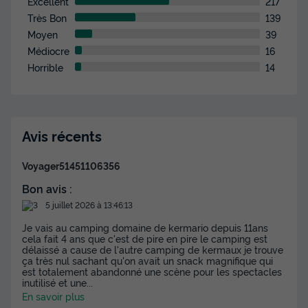
Excellent
217
Très Bon
139
Moyen
39
Médiocre
16
Horrible
14
Avis récents
Voyager51451106356
Bon avis :
5 juillet 2026 à 13:46:13
Je vais au camping domaine de kermario depuis 11ans
cela fait 4 ans que c'est de pire en pire le camping est
délaissé a cause de l'autre camping de kermaux je trouve
ça très nul sachant qu'on avait un snack magnifique qui
est totalement abandonné une scène pour les spectacles
inutilisé et une
...
En savoir plus