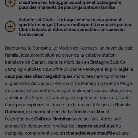
chauffée avec toboggan aquatique et pataugeoire
pour des moments de plaisir garantis en famille
Activités et Clubs : Un large éventail d'équipements
sportifs (mini-golf, terrain multisports) complété par des
MOBILHOME 6 personnes - Comfort | 3 Ch.
Clubs Enfants et Ados et des animations en soirée en
| 6 Pers. | Terrasse surélevée | Clim.
haute saison
Surface
Adultes
Chambres
Salle de bain
Découvrez le Camping Le Moulin de Kermaux, un havre de paix
31m²
6
3
1
familial idéalement situé au cœur de la célèbre station
Terrasse semi-couverte
Animaux autorisés *
Cafetière
balnéaire de Carnac, dans le Morbihan en Bretagne Sud. Ce
camping 4 étoiles vous offre un cadre verdoyant et privilégié,
à
Congélateur
Réfrigérateur
+ 2
deux pas des sites mégalithiques
mondialement connus des
alignements de Carnac (Kermario, Le Ménec). La Grande Plage
de Carnac et le centre-ville sont facilement accessibles, situés
MOBILHOME 6 personnes - Comfort | 3 Ch. | 6 Pers. |
Terrasse surélevée | Clim.
à environ 2 à 3 km. Le camping est également une excellente
du
05/09/2026
au
12/09/2026
base pour explorer les trésors de la région, tels que la
Baie de
Modifier les dates
Quiberon
, le charmant port de
La Trinité-sur-Mer
et
Meilleur prix pour 7 nuits
l'exceptionnel
Golfe du Morbihan
avec ses îles. Après une
journée de découverte, profitez de l'
espace aquatique
du
504 €
-25%
378 €
camping, comprenant une
piscine extérieure chauffée
et une
d'économie