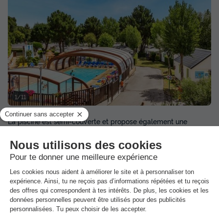
1/11
La piscine est semi-couverte et propose également une
pataugeoire pour les plus petits.
Dans
l'établissement
Transats gratuits
Parasols
Couverte et découvrable chauffée
Ouvert toute la saison
Avec pataugeoire
1 toboggan