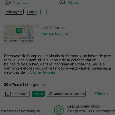
8.3
92 avis
425 avis
Wifi payant
Bord de mer
+ 5
56340 Carnac
Voir sur la carte
Découvrez le Camping Le Moulin de Kermaux, un havre de paix
familial idéalement situé au cœur de la célèbre station
balnéaire de Carnac, dans le Morbihan en Bretagne Sud. Ce
camping 4 étoiles vous offre un cadre verdoyant et privilégié, à
deux pas de
... Afficher la suite
39 offres
d'hébergement
Filtrer
jj/mm/aaaa
7 nuits
Nombre de personnes
Le plus grand choix
Avec plus de 3 000 campings référencés