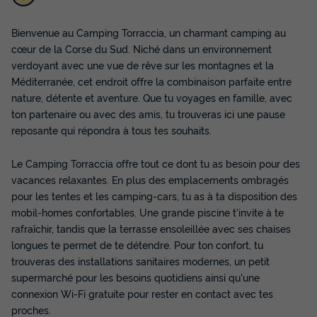
Bienvenue au Camping Torraccia, un charmant camping au
cœur de la Corse du Sud. Niché dans un environnement
verdoyant avec une vue de rêve sur les montagnes et la
Méditerranée, cet endroit offre la combinaison parfaite entre
CHALET 4 personnes - Chalet Insolite
nature, détente et aventure. Que tu voyages en famille, avec
19m² (1 chambre) - sans sanitaire + Clim
ton partenaire ou avec des amis, tu trouveras ici une pause
(M/S) 2/4 pers
reposante qui répondra à tous tes souhaits.
Annulation gratuite
Surface
Adultes
Enfants
Chambres
Le Camping Torraccia offre tout ce dont tu as besoin pour des
19m²
2
2
1
vacances relaxantes. En plus des emplacements ombragés
pour les tentes et les camping-cars, tu as à ta disposition des
Terrasse semi-couverte
Climatisation
Animaux autorisés *
mobil-homes confortables. Une grande piscine t'invite à te
Barbecue
Cafetière
+ 2
rafraîchir, tandis que la terrasse ensoleillée avec ses chaises
longues te permet de te détendre. Pour ton confort, tu
trouveras des installations sanitaires modernes, un petit
CHALET 4 personnes - Chalet Insolite 19m² (1 chambre) -
supermarché pour les besoins quotidiens ainsi qu'une
sans sanitaire + Clim (M/S) 2/4 pers
connexion Wi-Fi gratuite pour rester en contact avec tes
du
13/09/2026
au
20/09/2026
proches.