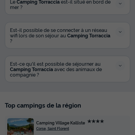
Le
Camping Torraccia
est-il situé en bord de
Clim (M)
mer ?
du
22/09/2026
au
29/09/2026
Modifier les dates
Meilleur prix pour 7 nuits
Est-il possible de se connecter à un réseau
646,80 €
wifi lors de son séjour au
Camping Torraccia
?
Voir les disponibilités
Est-ce qu'il est possible de séjourner au
Camping Torraccia
avec des animaux de
compagnie ?
Top campings de la région
★★★★
Camping Village Kalliste
Corse, Saint Florent