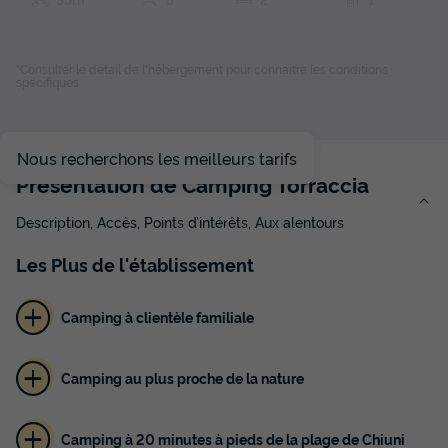
Terrasse couverte
Animaux autorisés *
Cafetière
Chaise longue
Congélateur
+ 3
*Consulter le détail de l'hébergement pour connaitre les conditions
spécifiques
CHALET 5 personnes - Chalet Confort Clim - 2 chambres -
4/5 personnes
Nous recherchons les meilleurs tarifs
du
19/09/2026
au
26/09/2026
Présentation de Camping Torraccia
Modifier les dates
Meilleur prix pour 7 nuits
Description, Accès, Points d’intérêts, Aux alentours
512 €
-21%
Les
Plus
de l'établissement
401,74 €
d'économie
Prix de comparaison
Camping à clientèle familiale
Voir les disponibilités
Camping au plus proche de la nature
Camping à 20 minutes à pieds de la plage de Chiuni