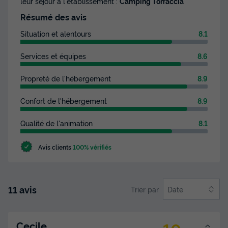
leur séjour à l'établissement :
Camping Torraccia
Voir les disponibilités
Résumé des avis
Situation et alentours
8.1
Services et équipes
8.6
Propreté de l'hébergement
8.9
Confort de l'hébergement
8.9
Qualité de l'animation
8.1
CHALET 5 personnes - Chalet Vue Vallée
Confort 35m² avec Clim (S) 4/5 pers
Avis clients
100% vérifiés
Annulation gratuite
Surface
Adultes
Chambres
Salle de bain
35m²
5
2
1
11 avis
Trier par
Date
Terrasse couverte
Climatisation
Animaux autorisés *
Cafetière
Chaise longue
+ 4
Cecile