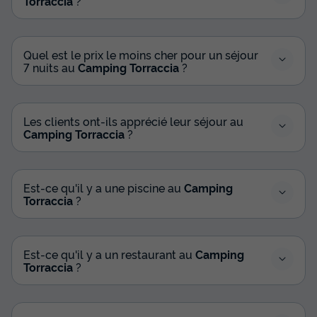
Torraccia
?
Quel est le prix le moins cher pour un séjour
7 nuits au
Camping Torraccia
?
Les clients ont-ils apprécié leur séjour au
Camping Torraccia
?
CHALET 5 personnes - Chalet Vue Mer
Confort 35m² avec Clim (M)
Annulation gratuite
Est-ce qu'il y a une piscine au
Camping
Surface
Adultes
Chambres
Salle de bain
Torraccia
?
35m²
5
2
1
Terrasse couverte
Accès wifi
Climatisation
Est-ce qu'il y a un restaurant au
Camping
Animaux autorisés *
Barbecue
+ 5
Torraccia
?
CHALET 5 personnes - Chalet Vue Mer Confort 35m² avec