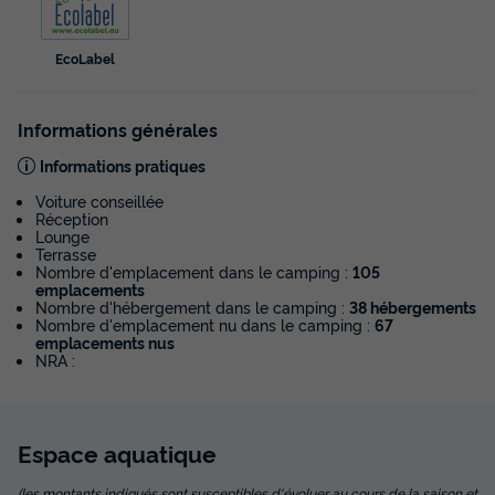
562,10 €
EcoLabel
Voir les disponibilités
Informations générales
Informations pratiques
Voiture conseillée
Réception
Lounge
Terrasse
Nombre d'emplacement dans le camping :
105
emplacements
Nombre d'hébergement dans le camping :
38 hébergements
Nombre d'emplacement nu dans le camping :
67
CHALET 4 personnes - Chalet Bois Nature
emplacements nus
Confort 25 m² avec clim (M) 4 pers
NRA :
Annulation gratuite
Surface
Adultes
Chambres
Salle de bain
Espace
aquatique
25m²
4
2
1
(les montants indiqués sont susceptibles d'évoluer au cours de la saison et
Terrasse couverte
Climatisation
Animaux autorisés *