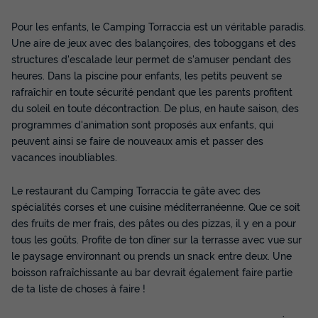
Modifier les dates
Meilleur prix pour 7 nuits
Pour les enfants, le Camping Torraccia est un véritable paradis.
423,50 €
Une aire de jeux avec des balançoires, des toboggans et des
structures d'escalade leur permet de s'amuser pendant des
Voir les disponibilités
heures. Dans la piscine pour enfants, les petits peuvent se
rafraîchir en toute sécurité pendant que les parents profitent
du soleil en toute décontraction. De plus, en haute saison, des
programmes d'animation sont proposés aux enfants, qui
peuvent ainsi se faire de nouveaux amis et passer des
vacances inoubliables.
Le restaurant du Camping Torraccia te gâte avec des
spécialités corses et une cuisine méditerranéenne. Que ce soit
des fruits de mer frais, des pâtes ou des pizzas, il y en a pour
tous les goûts. Profite de ton dîner sur la terrasse avec vue sur
CHALET 2 personnes - Chalet Insolite
19m² (1ch - 2 pers) - sans sanitaire + Clim
le paysage environnant ou prends un snack entre deux. Une
(M/D)
boisson rafraîchissante au bar devrait également faire partie
de ta liste de choses à faire !
Annulation gratuite
Surface
Adultes