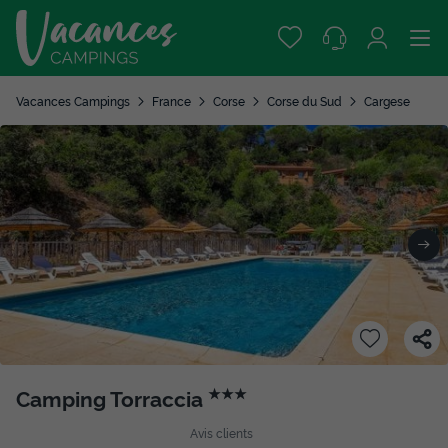
Vacances Campings
France
Corse
Corse du Sud
Cargese
Camping Torraccia
★★★
Avis clients