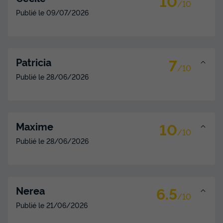
10
/10
Publié le
09/07/2026
CHALET 5 personnes - Chalet Vue Vallée Confort 35m²
avec Clim (S) 4/5 pers
du
22/09/2026
au
29/09/2026
Modifier les dates
7
Patricia
Meilleur prix pour 7 nuits
/10
Publié le
28/06/2026
592,90 €
Voir les disponibilités
10
Maxime
/10
Publié le
28/06/2026
6.5
Nerea
/10
Publié le
21/06/2026
CHALET 5 personnes - Vue Mer Confort