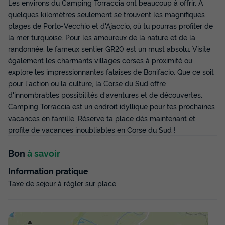
Les environs du Camping Torraccia ont beaucoup à offrir. À
19m²
2
quelques kilomètres seulement se trouvent les magnifiques
plages de Porto-Vecchio et d'Ajaccio, où tu pourras profiter de
Climatisation
Animaux autorisés *
Barbecue
Cafetière
la mer turquoise. Pour les amoureux de la nature et de la
Réfrigérateur
+ 1
randonnée, le fameux sentier GR20 est un must absolu. Visite
également les charmants villages corses à proximité ou
explore les impressionnantes falaises de Bonifacio. Que ce soit
CHALET 2 personnes - Chalet Insolite 19m² (1ch - 2 pers) -
pour l'action ou la culture, la Corse du Sud offre
sans sanitaire + Clim (M/D)
d'innombrables possibilités d'aventures et de découvertes.
du
19/09/2026
au
26/09/2026
Camping Torraccia est un endroit idyllique pour tes prochaines
Modifier les dates
vacances en famille. Réserve ta place dès maintenant et
Meilleur prix pour 7 nuits
profite de vacances inoubliables en Corse du Sud !
423,50 €
Bon
à savoir
Voir les disponibilités
Information pratique
Taxe de séjour à régler sur place.