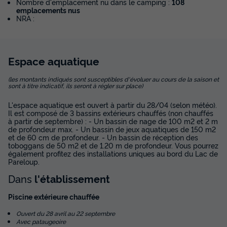
Nombre d'emplacement nu dans le camping :
108
emplacements nus
MOBILHOME 5 personnes - NEW - Mobil home Ciela
NRA :
Privilège - 2 chambres - barbecue
du
13/09/2026
au
20/09/2026
Modifier les dates
Espace
aquatique
Meilleur prix pour 7 nuits
456 €
-14%
(les montants indiqués sont susceptibles d'évoluer au cours de la saison et
392 €
sont à titre indicatif, ils seront à régler sur place)
d'économie
Prix de comparaison
L'espace aquatique est ouvert à partir du 28/04 (selon météo).
Il est composé de 3 bassins extérieurs chauffés (non chauffés
Voir les disponibilités
à partir de septembre) : - Un bassin de nage de 100 m2 et 2 m
de profondeur max. - Un bassin de jeux aquatiques de 150 m2
et de 60 cm de profondeur. - Un bassin de réception des
toboggans de 50 m2 et de 1.20 m de profondeur. Vous pourrez
également profitez des installations uniques au bord du Lac de
Pareloup.
Dans
l'établissement
Piscine extérieure chauffée
Ouvert du 28 avril au 22 septembre
Avec pataugeoire