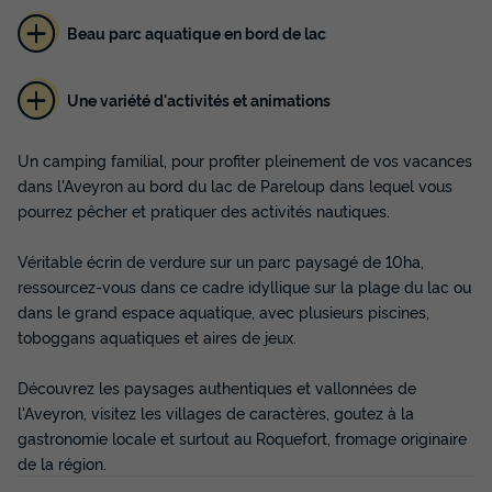
Beau parc aquatique en bord de lac
Une variété d'activités et animations
Un camping familial, pour profiter pleinement de vos vacances
dans l'Aveyron au bord du lac de Pareloup dans lequel vous
pourrez pêcher et pratiquer des activités nautiques.
MOBILHOME 6 personnes - Ciela Confort
Compact - 3 chambres
Véritable écrin de verdure sur un parc paysagé de 10ha,
Annulation gratuite
ressourcez-vous dans ce cadre idyllique sur la plage du lac ou
dans le grand espace aquatique, avec plusieurs piscines,
Surface
Adultes
Chambres
Salle de bain
32m²
6
3
1
toboggans aquatiques et aires de jeux.
Terrasse couverte
Animaux autorisés *
Cafetière
Découvrez les paysages authentiques et vallonnées de
Congélateur
Réfrigérateur
+ 3
l'Aveyron, visitez les villages de caractères, goutez à la
gastronomie locale et surtout au Roquefort, fromage originaire
de la région.
MOBILHOME 6 personnes - Ciela Confort Compact - 3