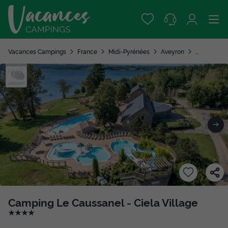
Vacances Campings
France
Midi-Pyrénées
Aveyron
Canet de S
Camping Le Caussanel - Ciela Village
★★★★