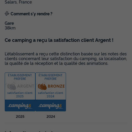
home Ciela Confort - 3 chambres
Salars, France
Annulation gratuite
Comment s'y rendre ?
Adultes
Chambres
Gare
6
3
38km
Terrasse semi-couverte
Cafetière
Congélateur
Ce camping a reçu la satisfaction client Argent !
Réfrigérateur
Salon de jardin
+ 2
L’établissement a reçu cette distinction basée sur les notes des
clients concernant leur satisfaction du camping, sa localisation,
la qualité de la réception et la qualité des animations.
MOBILHOME 6 personnes - NEW - Mobil home Ciela
Confort - 3 chambres
du
14/09/2026
au
21/09/2026
Modifier les dates
Meilleur prix pour 7 nuits
442 €
-14%
380 €
d'économie
Prix de comparaison
2025
2024
Voir les disponibilités