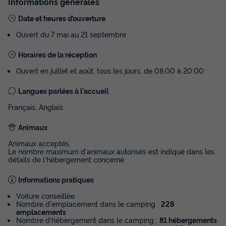
Informations générales
Date et heures d’ouverture
Ouvert du 7 mai au 21 septembre
Horaires de la réception
Ouvert en juillet et août, tous les jours, de 08:00 à 20:00
Langues parlées à l'accueil
Français, Anglais
MOBILHOME 5 personnes - NEW - Mobil
home Ciela Privilège - 2 chambres -
Animaux
barbecue
Animaux acceptés.
Annulation gratuite
Le nombre maximum d'animaux autorisés est indiqué dans les
détails de l'hébergement concerné.
Surface
Adultes
Chambres
Salle de bain
30m²
5
2
1
Informations pratiques
Terrasse semi-couverte
Animaux autorisés *
Cafetière
Voiture conseillée
Nombre d'emplacement dans le camping :
228
Lave-vaisselle
Congélateur
+ 3
emplacements
Nombre d'hébergement dans le camping :
81 hébergements