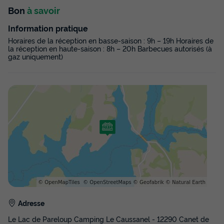
chambres
Bon
à savoir
du
13/09/2026
au
20/09/2026
Information pratique
Modifier les dates
Meilleur prix pour 7 nuits
Horaires de la réception en basse-saison : 9h – 19h Horaires de
la réception en haute-saison : 8h – 20h Barbecues autorisés (à
gaz uniquement)
428 €
-14%
368 €
d'économie
Prix de comparaison
Voir les disponibilités
Adresse
MOBILHOME 6 personnes - NEW - Mobil
Le Lac de Pareloup Camping Le Caussanel - 12290 Canet de