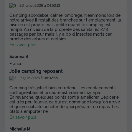
20 juillet 2026 à 04:53:13
MOBILHOME 6 personnes - NEW - Mobil
Camping abordable, calme, ombrage. Néanmoins lors de
home Ciela Prestige - 3 chambres dont 1
notre arrivee il restait des branches sur l emplacement, la
suite parentale - draps, serviettes et
piscine est propre mais petite quand le camping est
barbecue
rempli. Au niveau de la propreté des sanitaires 2/3
passages par jour mais il y a bp d insectes morts car
proche des arbres et certains
...
Annulation gratuite
En savoir plus
Adultes
Chambres
Salle de bain
6
3
2
Sabrina B
France
Terrasse semi-couverte
Animaux autorisés *
Cafetière
Jolie camping reposant
Lave-vaisselle
Congélateur
+ 2
29 juin 2026 à 08:02:58
Camping très joli et bien entretenu. Les emplacements
sont agréables et le cadre est vraiment sympa.
MOBILHOME 6 personnes - NEW - Mobil home Ciela
En revanche, quelques points sont à améliorer. L'épicerie
Prestige - 3 chambres dont 1 suite parentale - draps,
est très peu fournie, ce qui est dommage lorsqu'on arrive
serviettes et barbecue
et qu'on souhaite acheter de quoi préparer un repas. Les
plats à emporter ne
...
du
14/09/2026
au
21/09/2026
En savoir plus
Modifier les dates
Meilleur prix pour 7 nuits
Michelle M