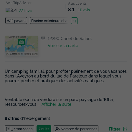
Avis TripAdvisor
Avis clients
8.1
111 avis
221 avis
Wifi payant
Piscine extérieure chauffée
+ 1
12290 Canet de Salars
Voir sur la carte
Un camping familial, pour profiter pleinement de vos vacances
dans l'Aveyron au bord du lac de Pareloup dans lequel vous
pourrez pêcher et pratiquer des activités nautiques.
Véritable écrin de verdure sur un parc paysagé de 10ha,
ressourcez-vous
... Afficher la suite
8 offres
d'hébergement
Filtrer
jj/mm/aaaa
7 nuits
Nombre de personnes