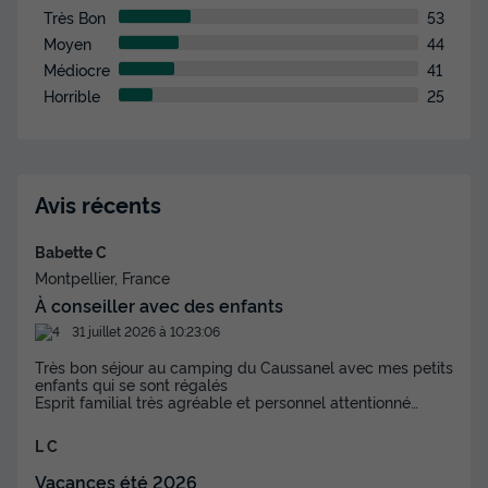
Très Bon
53
Moyen
44
Médiocre
41
MOBILHOME 4 personnes - Mobil home Ciela Prestige - 2
chambres dont 1 suite parentale - draps, serviettes et
Horrible
25
barbecue
du
13/09/2026
au
20/09/2026
Modifier les dates
Meilleur prix pour 7 nuits
Avis récents
470 €
Babette C
Voir les disponibilités
Montpellier, France
À conseiller avec des enfants
31 juillet 2026 à 10:23:06
Très bon séjour au camping du Caussanel avec mes petits
enfants qui se sont régalés
Esprit familial très agréable et personnel attentionné…
L C
Vacances été 2026