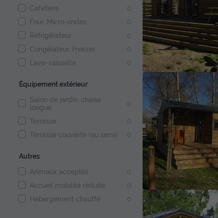
Cafetière
0
Four, Micro-ondes
0
Réfrigérateur
0
Congélateur, Freezer
0
Lave-vaisselle
0
Équipement extérieur
Salon de jardin, chaise
0
longue
Terrasse
0
Terrasse couverte (ou semi)
0
Autres
Animaux acceptés
0
Accueil mobilité réduite
0
Hébergement chauffé
0