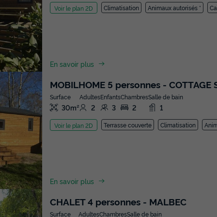
Climatisation
Animaux autorisés *
Ca
Voir le plan 2D
En savoir plus
MOBILHOME 5 personnes - COTTAGE 
Surface
Adultes
Enfants
Chambres
Salle de bain
30m²
2
3
2
1
Terrasse couverte
Climatisation
Anim
Voir le plan 2D
En savoir plus
CHALET 4 personnes - MALBEC
Surface
Adultes
Chambres
Salle de bain