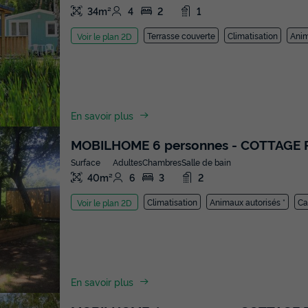
34m²
4
2
1
Terrasse couverte
Climatisation
Anim
Voir le plan 2D
En savoir plus
MOBILHOME 6 personnes - COTTAGE 
Surface
Adultes
Chambres
Salle de bain
40m²
6
3
2
Climatisation
Animaux autorisés *
Ca
Voir le plan 2D
En savoir plus