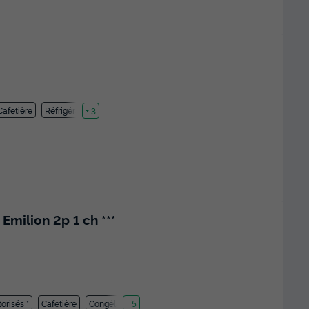
Cafetière
Réfrigérateur
+ 3
milion 2p 1 ch ***
orisés *
Cafetière
Congélateur
+ 5