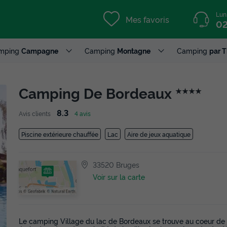
Lun
Mes favoris
02
mping
Campagne
Camping
Montagne
Camping
par 
Camping De Bordeaux
★★★★
8.3
Avis clients
4 avis
Piscine extérieure chauffée
Lac
Aire de jeux aquatique
33520 Bruges
Voir sur la carte
Le camping Village du lac de Bordeaux se trouve au coeur de 