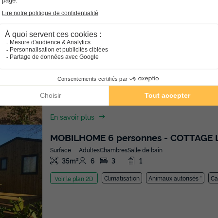
MOBILHOME 4 personnes - COTTAGE
Surface
Adultes
Chambres
Salle de bain
34m²
4
2
2
Climatisation
Animaux autorisés *
Cafetière
Chaise l
En savoir plus
MOBILHOME 6 personnes - COTTAGE 
Surface
Adultes
Chambres
Salle de bain
35m²
6
3
1
Climatisation
Animaux autorisés *
Ca
Voir le plan 2D