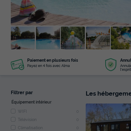
+ 10
Paiement en plusieurs fois
Annul
photos
Payez en 4 fois avec Alma
Annule
l'esprit
Les hébergemen
Filtrer par
Équipement intérieur
WIFI
0
Télévision
0
Climatisation
0