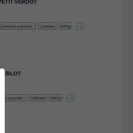
PETIT VERDOT
Animaux autorisés *
Cafetière
Réfrigérateur
+ 3
 MERLOT
aux autorisés *
Cafetière
Réfrigérateur
+ 3