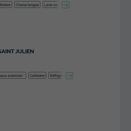
fetière
Chaise longue
Lave-vaisselle
+ 5
SAINT JULIEN
aux autorisés *
Cafetière
Réfrigérateur
+ 3