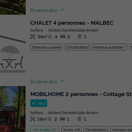
En savoir plus
CHALET 4 personnes - MALBEC
Surface
Adultes
Chambres
Salle de bain
34m²
4
2
1
Terrasse couverte
Climatisation
Animaux autorisés *
En savoir plus
MOBILHOME 2 personnes - Cottage St E
Neuf
Surface
Adultes
Chambres
Salle de bain
19m²
2
1
1
Accès wifi
Climatisation
Animaux aut
Voir le plan 2D