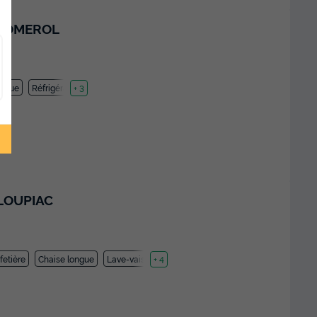
 POMEROL
ongue
Réfrigérateur
+ 3
LOUPIAC
fetière
Chaise longue
Lave-vaisselle
+ 4