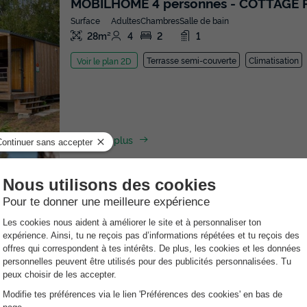
MOBILHOME 4 personnes - COTTAGE 
Surface
Adultes
Chambres
Salle de bain
28m²
4
2
1
Terrasse semi-couverte
Climatisation
Voir le plan 2D
En savoir plus
MOBILHOME 6 personnes - COTTAGE
Surface
Adultes
Chambres
Salle de bain
35m²
6
3
1
Terrasse couverte
Climatisation
Anim
Voir le plan 2D
En savoir plus