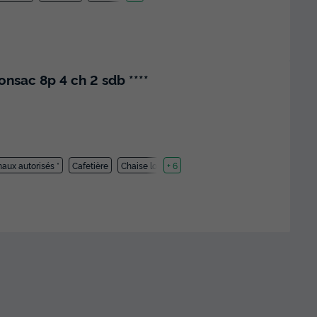
sac 8p 4 ch 2 sdb ****
aux autorisés *
Cafetière
Chaise longue
+ 6