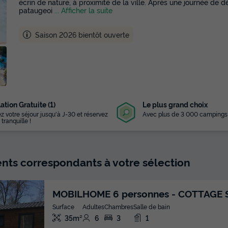
écrin de nature, à proximité de la ville. Après une journée de d
pataugeoi
... Afficher la suite
Saison 2026 bientôt ouverte
ation Gratuite (1)
Le plus grand choix
z votre séjour jusqu'à J-30 et réservez
Avec plus de 3 000 campings
 tranquille !
ts correspondants à votre sélection
MOBILHOME 6 personnes - COTTAGE
Surface
Adultes
Chambres
Salle de bain
35m²
6
3
1