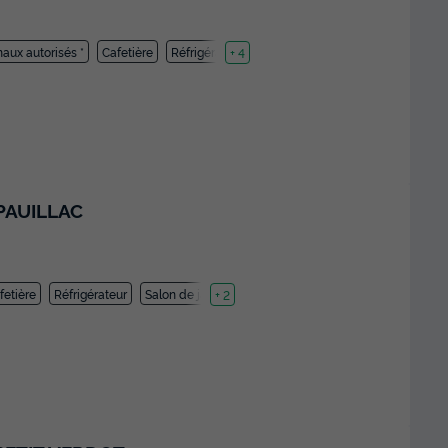
aux autorisés *
Cafetière
Réfrigérateur
+ 4
PAUILLAC
fetière
Réfrigérateur
Salon de jardin
+ 2