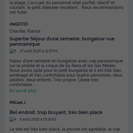
la plage. L'accueil du personnel etait parfait, réactif et
souriant, le petit déjeuner excellent... Nous recommandons
cet hotel
xtell2015
BUNGALOW 2 personnes - Bungalow
Chaville, France
Lodge
Superbe Séjour d’une semaine, bungalow vue
panoramique
Annulation gratuite
27 août 2025 à 11:37:04
Surface
Adultes
Chambres
Salle de bain
16m²
2
2
1
Séjour d’une semaine en bungalow avec vue panoramique
sur la pinède et la crique de Sa Riera et les Îles Mèdes.
Nous avons opté pour le petit bungalow et il est très bien
Accès wifi
Animaux autorisés *
Cafetière
Réfrigérateur
aménagé et très confortable pour quatre personnes, deux
adultes, deux enfants. Très propre. Literie très
Micro-ondes
confortable.
...
En savoir plus
BUNGALOW 2 personnes - Bungalow Lodge
Mikael J
du
13/09/2026
au
20/09/2026
Bel endroit, trop bruyant, très bien placé
Modifier les dates
6 août 2025 à 01:16:53
Meilleur prix pour 7 nuits
Le site est très bien placé, la piscine est agréable, la vue
1 164,80 €