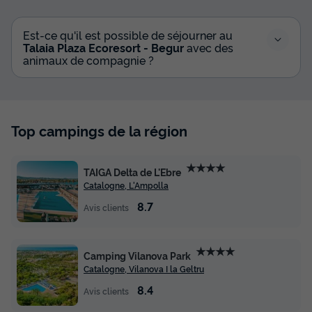
BUNGALOW 2 personnes - Family Lodge 1
Est-ce qu'il est possible de séjourner au
2 pers.
Talaia Plaza Ecoresort - Begur
avec des
animaux de compagnie ?
Annulation gratuite
Surface
Adultes
Chambres
Salle de bain
23m²
2
1
1
Top campings de la région
Accès wifi
Climatisation
Cafetière
Voir le plan 2D
Lave-vaisselle
Congélateur
+ 5
★★★★
TAIGA Delta de L'Ebre
Catalogne, L'Ampolla
BUNGALOW 2 personnes - Family Lodge 1 2 pers.
8.7
Avis clients
du
13/09/2026
au
20/09/2026
Modifier les dates
Meilleur prix pour 7 nuits
★★★★
Camping Vilanova Park
Catalogne, Vilanova I la Geltru
1 461 €
-8%
1 344,12 €
8.4
d'économie
Avis clients
Prix de comparaison