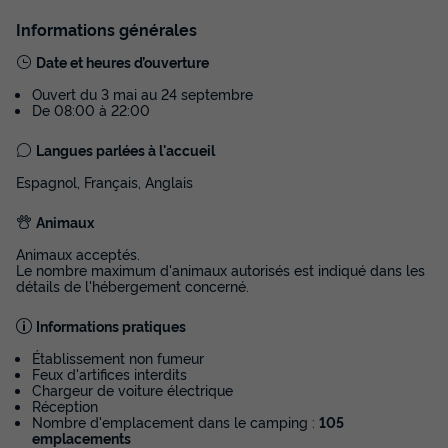
Prix de comparaison
Informations générales
Voir les disponibilités
Date et heures d’ouverture
Ouvert du 3 mai au 24 septembre
De 08:00 à 22:00
Langues parlées à l'accueil
Espagnol, Français, Anglais
Animaux
Animaux acceptés.
Le nombre maximum d'animaux autorisés est indiqué dans les
HÉBERGEMENT INSOLITE 3 personnes -
détails de l'hébergement concerné.
Duplex Tiny Home
Informations pratiques
Annulation gratuite
Établissement non fumeur
Surface
Adultes
Salle de bain
Feux d'artifices interdits
13,5m²
3
1
Chargeur de voiture électrique
Réception
Accès wifi
Animaux autorisés *
Cafetière
Réfrigérateur
Nombre d'emplacement dans le camping :
105
emplacements
Micro-ondes
+ 1