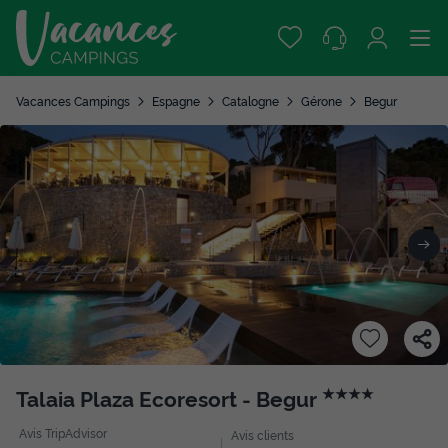
Vacances Campings
Espagne
Catalogne
Gérone
Begur
Talaia Plaza Ecoresort - Begur
★★★★
Avis TripAdvisor
Avis clients