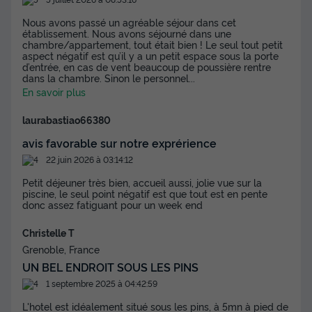
Adultes
Nous avons passé un agréable séjour dans cet
établissement. Nous avons séjourné dans une
2
chambre/appartement, tout était bien ! Le seul tout petit
aspect négatif est qu’il y a un petit espace sous la porte
d’entrée, en cas de vent beaucoup de poussière rentre
dans la chambre. Sinon le personnel
...
LODGE 2 personnes - Canvas Lodge Queen B&B
En savoir plus
du
13/09/2026
au
20/09/2026
Modifier les dates
laurabastiao66380
Meilleur prix pour 7 nuits
avis favorable sur notre exprérience
1 188 €
22 juin 2026 à 03:14:12
-8%
1 092,96 €
d'économie
Petit déjeuner très bien, accueil aussi, jolie vue sur la
Prix de comparaison
piscine, le seul point négatif est que tout est en pente
donc assez fatiguant pour un week end
Voir les disponibilités
Christelle T
Grenoble, France
UN BEL ENDROIT SOUS LES PINS
1 septembre 2025 à 04:42:59
L'hotel est idéalement situé sous les pins, à 5mn à pied de