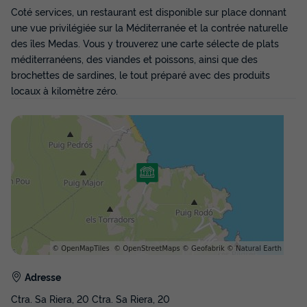
Coté services, un restaurant est disponible sur place donnant
une vue privilégiée sur la Méditerranée et la contrée naturelle
des îles Medas. Vous y trouverez une carte sélecte de plats
méditerranéens, des viandes et poissons, ainsi que des
brochettes de sardines, le tout préparé avec des produits
TENTE 2 personnes - Canvas Lodge
locaux à kilomètre zéro.
Queen
Annulation gratuite
Adultes
2
TENTE 2 personnes - Canvas Lodge Queen
du
13/09/2026
au
20/09/2026
Modifier les dates
Meilleur prix pour 7 nuits
Adresse
936 €
-8%
861,12 €
d'économie
Ctra. Sa Riera, 20 Ctra. Sa Riera, 20