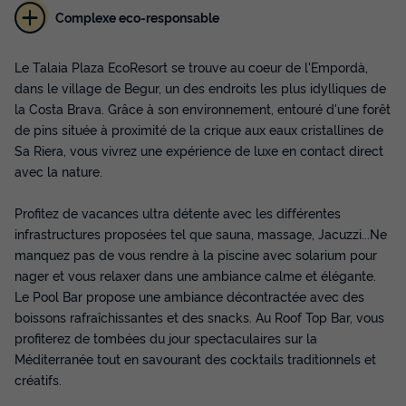
Complexe eco-responsable
TENTE 2 personnes - Canvas Lodge Twin
Annulation gratuite
Le Talaia Plaza EcoResort se trouve au coeur de l'Empordà,
Adultes
dans le village de Begur, un des endroits les plus idylliques de
2
la Costa Brava. Grâce à son environnement, entouré d'une forêt
de pins située à proximité de la crique aux eaux cristallines de
Sa Riera, vous vivrez une expérience de luxe en contact direct
TENTE 2 personnes - Canvas Lodge Twin
avec la nature.
du
18/09/2026
au
25/09/2026
Modifier les dates
Profitez de vacances ultra détente avec les différentes
Meilleur prix pour 7 nuits
infrastructures proposées tel que sauna, massage, Jacuzzi...Ne
805,24 €
manquez pas de vous rendre à la piscine avec solarium pour
nager et vous relaxer dans une ambiance calme et élégante.
Le Pool Bar propose une ambiance décontractée avec des
Voir les disponibilités
boissons rafraîchissantes et des snacks. Au Roof Top Bar, vous
profiterez de tombées du jour spectaculaires sur la
Méditerranée tout en savourant des cocktails traditionnels et
créatifs.