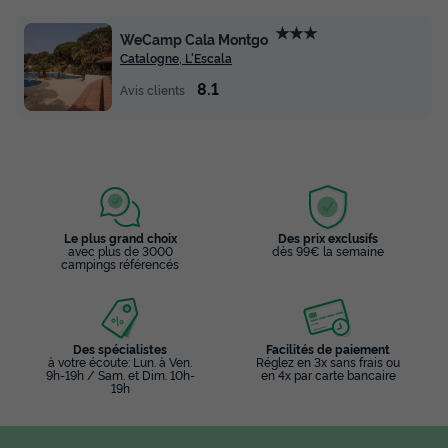
Voir les disponibilités
★★★
WeCamp Cala Montgo
Catalogne, L'Escala
8.1
Avis clients
Le plus grand choix
Des prix exclusifs
avec plus de 3000
dès 99€ la semaine
LODGE 2 personnes - Premium Lodge
campings référencés
Annulation gratuite
Adultes
Salle de bain
2
1
Des spécialistes
Facilités de paiement
à votre écoute: Lun. à Ven.
Réglez en 3x sans frais ou
9h-19h / Sam. et Dim. 10h-
en 4x par carte bancaire
Accès wifi
Animaux autorisés *
Cafetière
Réfrigérateur
19h
Micro-ondes
+ 1