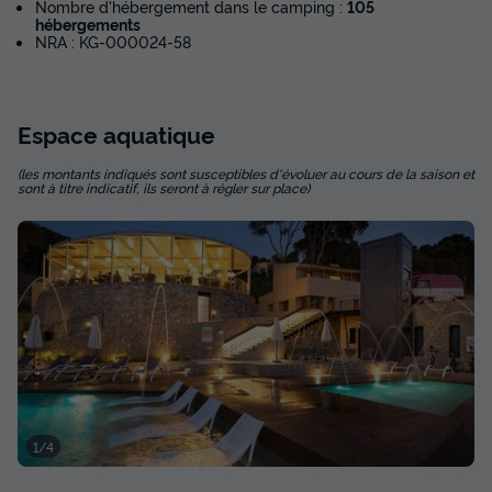
Nombre d'hébergement dans le camping :
105
hébergements
NRA : KG-000024-58
HÉBERGEMENT INSOLITE 3 personnes - Duplex Tiny
Home
du
13/09/2026
au
20/09/2026
Espace
aquatique
Modifier les dates
Meilleur prix pour 7 nuits
(les montants indiqués sont susceptibles d'évoluer au cours de la saison et
sont à titre indicatif, ils seront à régler sur place)
1 021,02 €
Voir les disponibilités
1/4