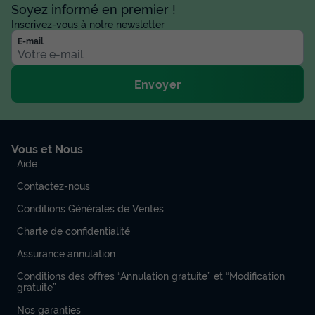
Soyez informé en premier !
Inscrivez-vous à notre newsletter
LODGE 2 personnes - Premium Lodge
E-mail
du
13/09/2026
au
20/09/2026
Modifier les dates
Meilleur prix pour 7 nuits
Envoyer
1 461 €
-8%
1 344,12 €
d'économie
Prix de comparaison
Vous et Nous
Voir les disponibilités
Aide
Contactez-nous
Conditions Générales de Ventes
Charte de confidentialité
Assurance annulation
Conditions des offres “Annulation gratuite” et “Modification
gratuite”
Nos garanties