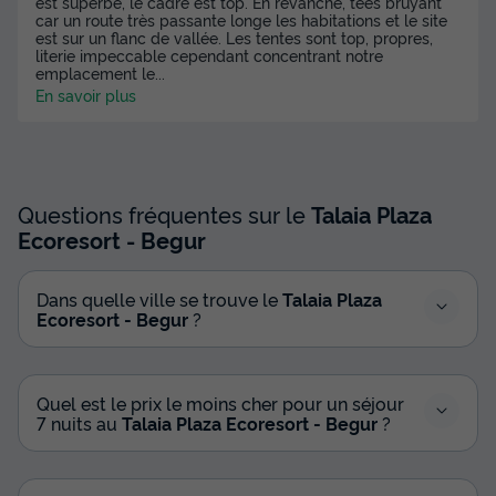
est superbe, le cadre est top. En revanche, tees bruyant
car un route très passante longe les habitations et le site
est sur un flanc de vallée. Les tentes sont top, propres,
Voir les disponibilités
literie impeccable cependant concentrant notre
emplacement le
...
En savoir plus
Questions fréquentes sur le
Talaia Plaza
Ecoresort - Begur
Dans quelle ville se trouve le
Talaia Plaza
MOBILHOME 2 personnes - Duplex Tiny
Ecoresort - Begur
?
Home B&B
Annulation gratuite
Neuf
Surface
Adultes
Chambres
Salle de bain
Quel est le prix le moins cher pour un séjour
7 nuits au
Talaia Plaza Ecoresort - Begur
?
12m²
2
1
1
Accès wifi
Climatisation
Animaux autorisés *
Cafetière