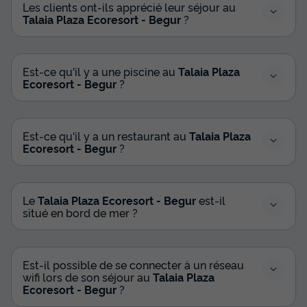
Congélateur
+ 4
Les clients ont-ils apprécié leur séjour au
Talaia Plaza Ecoresort - Begur
?
MOBILHOME 2 personnes - Duplex Tiny Home B&B
du
14/09/2026
au
21/09/2026
Est-ce qu'il y a une piscine au
Talaia Plaza
Modifier les dates
Ecoresort - Begur
?
Meilleur prix pour 7 nuits
1 415 €
-6%
1 316,92 €
Est-ce qu'il y a un restaurant au
Talaia Plaza
d'économie
Ecoresort - Begur
?
Prix de comparaison
Voir les disponibilités
Le
Talaia Plaza Ecoresort - Begur
est-il
situé en bord de mer ?
Est-il possible de se connecter à un réseau
wifi lors de son séjour au
Talaia Plaza
Ecoresort - Begur
?