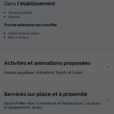
Dans
l'établissement
LODGE 2 personnes - Canvas Lodge Twin
B&B
Transats gratuits
Parasols
Annulation gratuite
Piscine extérieure non chauffée
Adultes
2
Ouvert toute la saison
Bain à remous
LODGE 2 personnes - Canvas Lodge Twin B&B
du
17/09/2026
au
24/09/2026
Activités et animations proposées
Modifier les dates
Meilleur prix pour 7 nuits
Espace aquatique, Animations, Sports et Loisirs
1 079 €
-3%
1 039,72 €
d'économie
Prix de comparaison
Services sur place et à proximité
Voir les disponibilités
Santé et Bien-être, Commerces et Restauration, Locations
et équipements, divers