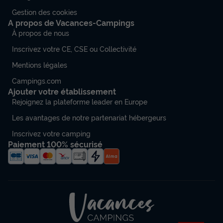
HÉBERGEMENT INSOLITE 4 personnes -
Gestion des cookies
Tipi Experience Lodge
A propos de Vacances-Campings
Annulation gratuite
À propos de nous
Surface
Adultes
Salle de bain
Inscrivez votre CE, CSE ou Collectivité
30m²
4
1
Mentions légales
Accès wifi
Animaux autorisés *
Cafetière
Réfrigérateur
Campings.com
Ajouter votre établissement
Rejoignez la plateforme leader en Europe
HÉBERGEMENT INSOLITE 4 personnes - Tipi Experience
Les avantages de notre partenariat hébergeurs
Lodge
du
13/09/2026
au
20/09/2026
Inscrivez votre camping
Modifier les dates
Paiement 100% sécurisé
Meilleur prix pour 7 nuits
1 461 €
-8%
1 344,12 €
d'économie
Prix de comparaison
Voir les disponibilités