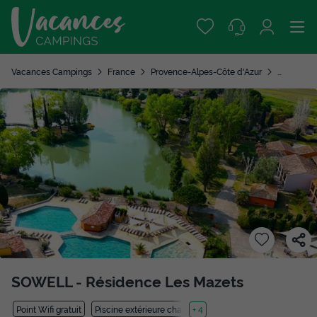
Vacances Campings
France
Provence-Alpes-Côte d'Azur
Bouches-
SOWELL - Résidence Les Mazets
Point Wifi gratuit
Piscine extérieure chauffée
+ 4