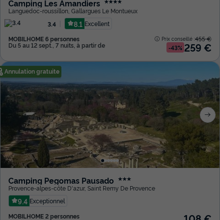
Camping Les Amandiers
★★★★
Languedoc-roussillon
,
Gallargues Le Montueux
8.1
Excellent
3.4
MOBILHOME 6 personnes
455 €
Prix conseillé :
259 €
Du 5 au 12 sept., 7 nuits, à partir de
-43%
Annulation gratuite
Camping Pegomas Pausado
★★★
Provence-alpes-côte D'azur
,
Saint Remy De Provence
9.4
Exceptionnel
108 €
MOBILHOME 2 personnes