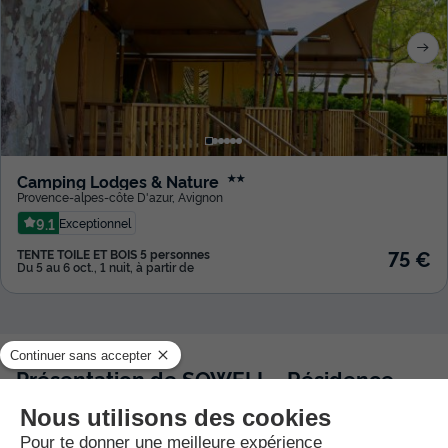
Camping Lodges & Nature
★★
Provence-alpes-côte D'azur
,
Avignon
9.1
Exceptionnel
75 €
TENTE TOILE ET BOIS 5 personnes
Du 5 au 6 oct., 1 nuit, à partir de
Présentation de SOWELL - Résidence
Les Mazets
Description, Accès, Points d’intérêts, Aux alentours