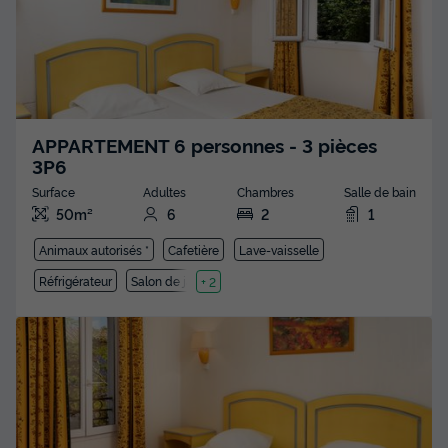
APPARTEMENT 6 personnes - 3 pièces
3P6
Surface
Adultes
Chambres
Salle de bain
50m²
6
2
1
Animaux autorisés *
Cafetière
Lave-vaisselle
Réfrigérateur
Salon de jardin
+ 2