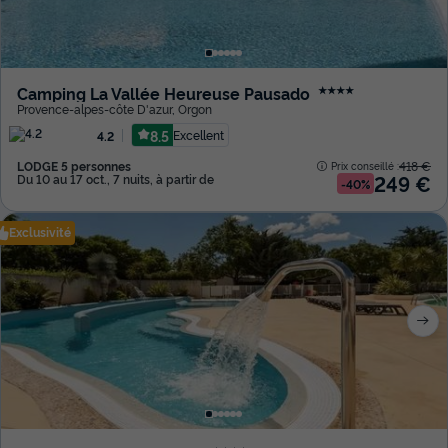
Camping La Vallée Heureuse Pausado
★★★★
Provence-alpes-côte D'azur
,
Orgon
8.5
Excellent
4.2
LODGE 5 personnes
418 €
Prix conseillé :
249 €
Du 10 au 17 oct., 7 nuits, à partir de
-40%
Exclusivité