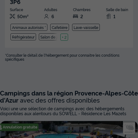
3P6
Surface
Adultes
Chambres
Salle de bain
50m²
6
2
1
Animaux autorisés *
Cafetière
Lave-vaisselle
Réfrigérateur
Salon de jardin
+ 2
*Consulter le détail de l'hébergement pour connaitre les conditions
spécifiques
Campings dans la région Provence-Alpes-Côte
d'Azur
avec des offres disponibles
Voici une une sélection de campings avec des hébergements
disponibles aux alentours du SOWELL - Résidence Les Mazets
Annulation gratuite