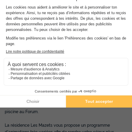
Les
Plus
de l'établissement
À quelques minutes d'Arles et du Parc Naturel de
Camargue
Un large choix d'activités à pratiquer en famille
Des services proposés pour le confort de tout âge
La résidence Les Mazets se trouve à Arles, en Camargue, au
bord de la Méditerranée, entre les Sainte-Marie de la Mer et le
delta du Rhône. C'est le lieu propice aux bonnes vacances
dépaysantes et ressourçantes. Vous y trouverez une piscine
extérieure chauffée avec pataugeoire ainsi qu'un espace
piscine au Forum.
La résidence Les Mazets vous propose un programme
d'animations très variées afin de rendre votre séjour plus