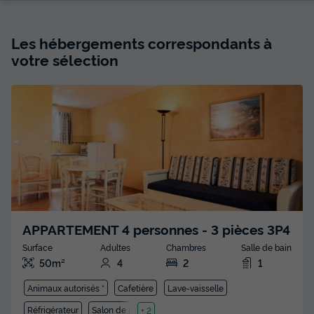
Les hébergements correspondants à
votre sélection
APPARTEMENT 4 personnes - 3 pièces 3P4
Surface
Adultes
Chambres
Salle de bain
50m²
4
2
1
Animaux autorisés *
Cafetière
Lave-vaisselle
Réfrigérateur
Salon de jardin
+ 2