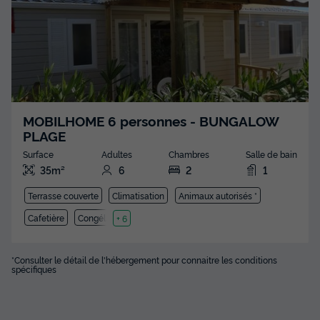
MOBILHOME 6 personnes - BUNGALOW
PLAGE
Surface
Adultes
Chambres
Salle de bain
35m²
6
2
1
Terrasse couverte
Climatisation
Animaux autorisés *
Cafetière
Congélateur
+ 6
*Consulter le détail de l'hébergement pour connaitre les conditions
spécifiques