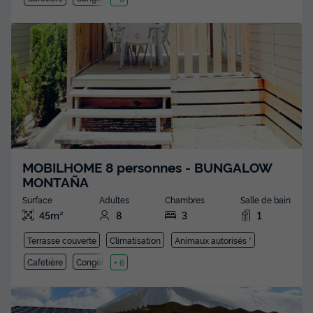
MOBILHOME 8 personnes - BUNGALOW
MONTAÑA
Surface
Adultes
Chambres
Salle de bain
45m²
8
3
1
Terrasse couverte
Climatisation
Animaux autorisés *
Cafetière
Congélateur
+ 6