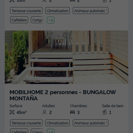
Terrasse couverte
Climatisation
Animaux autorisés *
Cafetière
Congélateur
+ 6
MOBILHOME 2 personnes - BUNGALOW
MONTAÑA
Surface
Adultes
Chambres
Salle de bain
45m²
2
3
1
Terrasse couverte
Climatisation
Animaux autorisés *
Cafetière
Congélateur
+ 6