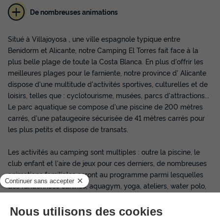
De nombreuses animations
Situé à Villajoyosa , une ville espagnole typique entre
Benidorm et Alicante, notre Camping El Torres fait face à la
plus belle plage de toute la Costa Blanca. En plus d'offrir les
meilleures plages pour le farniente, notre province d' Alicante
dispose d'une multitude d'activités sportives, culturelles et de
loisirs, telles que : cyclotourisme, musées, parcs d'attractions...
Le parc aquatique se compose d'une piscine de 200 mètres
carrés, d'une pataugeoire sécurisée de 41 mètres carrés pour
les plus petits et dispose de transats.
Les activités au camping sont multiples : outre la piscine, le
club enfant et l'aire de jeux pour ces derniers, de nombreuses
animations familiales seront au programme parmi lesquelles
des randonnées canines, aquagym, yoga, ateliers, water polo,
danse, karaoké, pétanque, stages de danse, jeux de société...
Côté services, vous trouverez sur place une épicerie, un dépôt