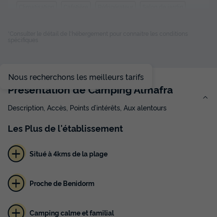
Climatisation
Cafetière
Réfrigérateur
Salon de jardin
Micro-ondes
+ 2
*Consulter le détail de l'hébergement pour connaitre les conditions
spécifiques
MOBILHOME 4 personnes - LUCKY
du
29/11/2026
au
06/12/2026
Nous recherchons les meilleurs tarifs
Modifier les dates
Présentation de Camping Almafra
Meilleur prix pour 7 nuits
525 €
Description, Accès, Points d’intérêts, Aux alentours
Voir les disponibilités
Les
Plus
de l'établissement
Situé à 4kms de la plage
Proche de Benidorm
Camping calme et familial