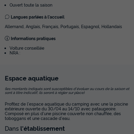
Meilleur prix pour 7 nuits
Ouvert toute la saison
595 €
Langues parlées à l'accueil
Allemand, Anglais, Français, Portugais, Espagnol, Hollandais
Voir les disponibilités
Informations pratiques
Voiture conseillée
NRA :
Espace
aquatique
(les montants indiqués sont susceptibles d'évoluer au cours de la saison et
sont à titre indicatif, ils seront à régler sur place)
Profitez de l'espace aquatique du camping avec une la piscine
extérieure ouverte du 30/04 au 14/10 avec pataugeoire.
Composé en plus d'une piscine couverte non chauffée, des
toboggans et une cascade d'eau.
Dans
l'établissement