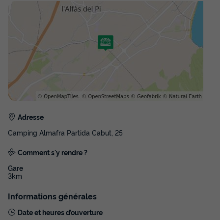
MOBILHOME 4 personnes - PLATINUM
MOBILHOME
Adresse
Annulation gratuite
Camping Almafra Partida Cabut, 25
Adultes
Comment s'y rendre ?
4
Gare
3km
MOBILHOME 4 personnes - PLATINUM MOBILHOME
Informations générales
du
17/05/2027
au
24/05/2027
Date et heures d’ouverture
Modifier les dates