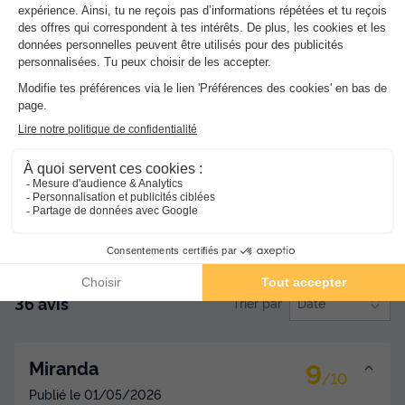
Situation et alentours
8.9
Services et équipes
8.4
Propreté de l'hébergement
9.1
Confort de l'hébergement
8.1
Qualité de l'animation
8.7
Avis clients
100% vérifiés
36 avis
Trier par
Date
9
Miranda
/10
Publié le
01/05/2026