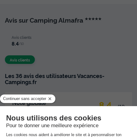
Avis sur Camping Almafra
★★★★★
Avis clients
8.4
/10
Avis clients
Les 36 avis des utilisateurs Vacances-
Campings.fr
8.4
Note globale
/10
Basée sur
36 avis
Les commentaires sont rédigés par nos clients après
leur séjour à l'établissement :
Camping Almafra
Résumé des avis