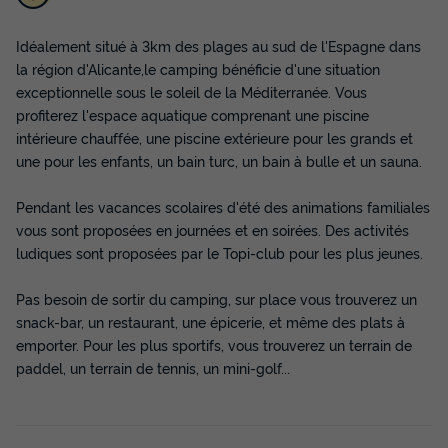
Idéalement situé à 3km des plages au sud de l'Espagne dans
MOBILHOME 4 personnes - NEPAL
la région d'Alicante,le camping bénéficie d'une situation
Annulation gratuite
Neuf
exceptionnelle sous le soleil de la Méditerranée. Vous
profiterez l'espace aquatique comprenant une piscine
Surface
Adultes
Chambres
Salle de bain
37m²
4
2
1
intérieure chauffée, une piscine extérieure pour les grands et
une pour les enfants, un bain turc, un bain à bulle et un sauna.
Climatisation
Cafetière
Réfrigérateur
Salon de jardin
Micro-ondes
+ 2
Pendant les vacances scolaires d'été des animations familiales
vous sont proposées en journées et en soirées. Des activités
ludiques sont proposées par le Topi-club pour les plus jeunes.
MOBILHOME 4 personnes - NEPAL
Pas besoin de sortir du camping, sur place vous trouverez un
du
11/11/2026
au
18/11/2026
Modifier les dates
snack-bar, un restaurant, une épicerie, et même des plats à
Meilleur prix pour 7 nuits
emporter. Pour les plus sportifs, vous trouverez un terrain de
paddel, un terrain de tennis, un mini-golf...
595 €
Voir les disponibilités