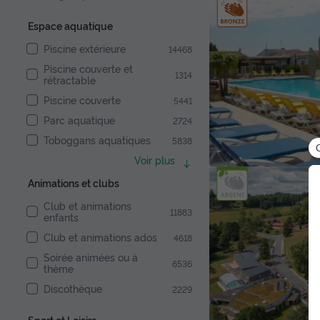
Espace aquatique
Piscine extérieure
14468
Piscine couverte et
1314
rétractable
Piscine couverte
5441
Parc aquatique
2724
Toboggans aquatiques
5838
Voir plus
Animations et clubs
Club et animations
11883
enfants
Club et animations ados
4618
Soirée animées ou à
6536
thème
Discothèque
2229
Sport et Loisirs