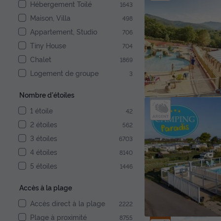
Hébergement Toilé
1643
Maison, Villa
498
Appartement, Studio
706
Tiny House
704
Chalet
1869
Logement de groupe
3
Nombre d'étoiles
1 étoile
42
2 étoiles
562
3 étoiles
6703
4 étoiles
8140
5 étoiles
1446
Accès à la plage
Accès direct à la plage
2222
Plage à proximité
8755