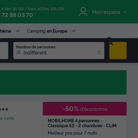
. à Ven. 9h-19h / Sam. et Dim. 10h-19h
Mon espace
 72 88 03 70
Thème
Camping
en Europe
Nombre de personnes
Indifférent
-50%
d'économie
★★★
la carte
MOBILHOME 4 personnes -
Classique S2 - 2 chambres - CLIM
Meilleur prix pour 7 nuits