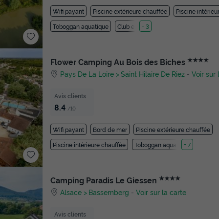
Wifi payant
Piscine extérieure chauffée
Piscine intérie
Toboggan aquatique
Club enfant
+ 3
★★★★
Flower Camping Au Bois des Biches
Pays De La Loire
Saint Hilaire De Riez
-
Voir sur 
Avis clients
8.4
/10
Wifi payant
Bord de mer
Piscine extérieure chauffée
Piscine intérieure chauffée
Toboggan aquatique
+ 7
★★★★
Camping Paradis Le Giessen
Alsace
Bassemberg
-
Voir sur la carte
Avis clients