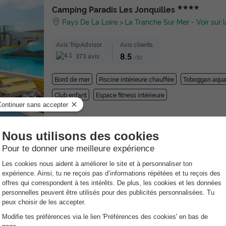
★★★★
Camping Paradis Les Jonquilles
Pays De La Loire
La Tranche Sur Mer
-
Voir sur 
Avis TripAdvisor
Avis clients
8.5
373 avis
/10
Bord de mer
Piscine intérieure chauffée
Toboggan aqua
Club enfant
Espace fitness intérieure
Village Vacances Bel-Air Village Les Demeu
Auvergne
Saint Remy Sur Durolle
-
Voir sur la c
Avis TripAdvisor
Avis clients
8.7
39 avis
/10
Piscine intérieure chauffée
Club enfant
Lac