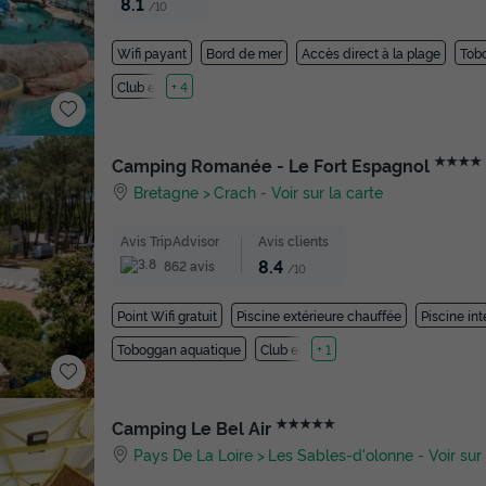
8.1
/10
Wifi payant
Bord de mer
Accès direct à la plage
Tob
Club enfant
+ 4
★★★★
Camping Romanée - Le Fort Espagnol
Bretagne
Crach
-
Voir sur la carte
Avis TripAdvisor
Avis clients
8.4
862 avis
/10
Point Wifi gratuit
Piscine extérieure chauffée
Piscine in
Toboggan aquatique
Club enfant
+ 1
★★★★★
Camping Le Bel Air
Pays De La Loire
Les Sables-d'olonne
-
Voir sur