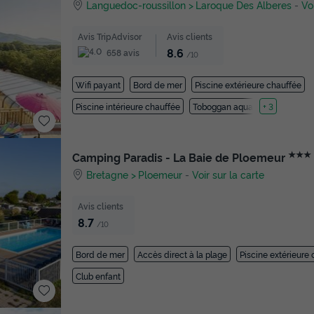
Languedoc-roussillon
Laroque Des Alberes
-
Vo
Avis TripAdvisor
Avis clients
8.6
658 avis
/10
Wifi payant
Bord de mer
Piscine extérieure chauffée
Piscine intérieure chauffée
Toboggan aquatique
+ 3
★★★
Camping Paradis - La Baie de Ploemeur
Bretagne
Ploemeur
-
Voir sur la carte
Avis clients
8.7
/10
Bord de mer
Accès direct à la plage
Piscine extérieure
Club enfant