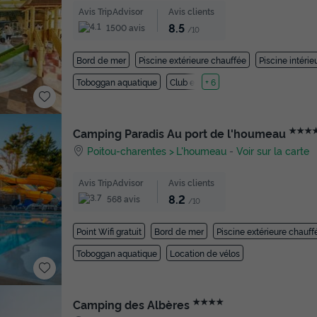
Avis TripAdvisor
Avis clients
8.5
1500 avis
/10
Bord de mer
Piscine extérieure chauffée
Piscine intéri
Toboggan aquatique
Club enfant
+ 6
★★★
Camping Paradis Au port de l'houmeau
Poitou-charentes
L'houmeau
-
Voir sur la carte
Avis TripAdvisor
Avis clients
8.2
568 avis
/10
Point Wifi gratuit
Bord de mer
Piscine extérieure chauff
Toboggan aquatique
Location de vélos
★★★★
Camping des Albères