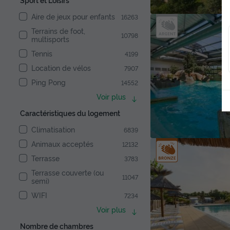
Aire de jeux pour enfants
16263
Terrains de foot,
10798
multisports
Tennis
4199
Location de vélos
7907
Ping Pong
14552
Voir plus
Caractéristiques du logement
Climatisation
6839
Animaux acceptés
12132
Terrasse
3783
Terrasse couverte (ou
11047
semi)
WIFI
7234
Voir plus
Nombre de chambres