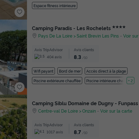
Espace fitness intérieure
★★★★
Camping Paradis - Les Rochelets
Pays De La Loire
Saint Brevin Les Pins
-
Voir sur
Avis TripAdvisor
Avis clients
8.3
404 avis
/10
Wifi payant
Bord de mer
Accès direct à la plage
Piscine extérieure chauffée
Piscine intérieure chauffée
+ 2
Camping Siblu Domaine de Dugny - Funpass
Centre-val De Loire
Onzain
-
Voir sur la carte
Avis TripAdvisor
Avis clients
8.7
1017 avis
/10