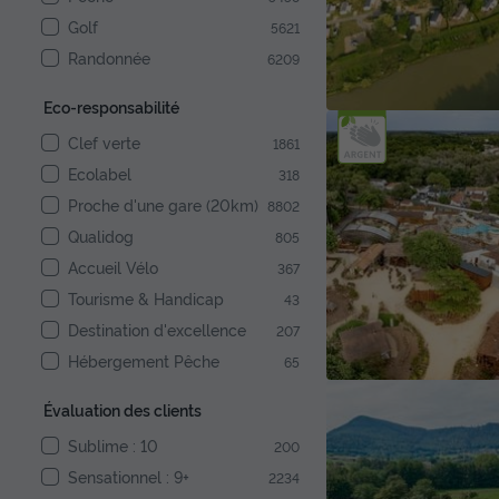
Golf
5621
Randonnée
6209
Eco-responsabilité
Clef verte
1861
Ecolabel
318
Proche d'une gare (20km)
8802
Qualidog
805
Accueil Vélo
367
Tourisme & Handicap
43
Destination d'excellence
207
Hébergement Pêche
65
Évaluation des clients
Sublime : 10
200
Sensationnel : 9+
2234