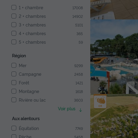
1 + chambre
17008
2 + chambres
14902
3 + chambres
5101
4 + chambres
365
5 + chambres
59
Région
Mer
9299
Campagne
2458
Forêt
1421
Montagne
1618
Rivière ou lac
3603
Voir plus
Aux alentours
Équitation
7749
Pêche
5458