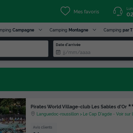
Lun
Mes favoris
02
mping
Campagne
Camping
Montagne
Camping
par 
Date d'arrivée
★
Pirates World Village-club Les Sables d'Or
Languedoc-roussillon
Le Cap D'agde
-
Voir sur 
Avis clients