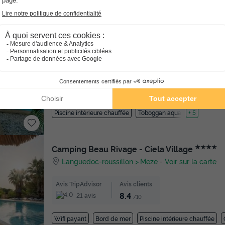
★★★★★
Camping l'Océan
Pays De La Loire
Brem Sur Mer
-
Voir sur la car
Avis TripAdvisor
Avis clients
8.6
1751 avis
/10
Wifi payant
Bord de mer
Piscine extérieure chauffée
Piscine intérieure chauffée
Toboggan aquatique
+ 5
★★★★
Camping Beau Rivage - Ciela Village
Languedoc-roussillon
Meze
-
Voir sur la carte
Avis TripAdvisor
Avis clients
8.4
21 avis
/10
Wifi payant
Bord de mer
Piscine intérieure chauffée