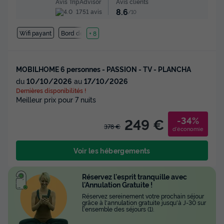
Avis clients
Avis TripAdvisor
8.6
1751 avis
/10
Wifi payant
Bord de mer
+ 8
MOBILHOME 6 personnes - PASSION - TV - PLANCHA
du
10/10/2026
au
17/10/2026
Dernières disponibilités !
Meilleur prix pour 7 nuits
-34%
249 €
378 €
d'économie
Voir les hébergements
Réservez l'esprit tranquille avec
l'Annulation Gratuite !
Réservez sereinement votre prochain séjour
grâce à l'annulation gratuite jusqu'à J-30 sur
l'ensemble des séjours (1).