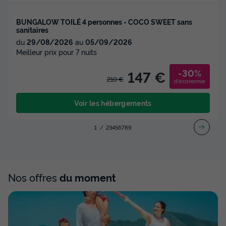
BUNGALOW TOILÉ 4 personnes - COCO SWEET sans
sanitaires
du
29/08/2026
au
05/09/2026
Meilleur prix pour 7 nuits
-30%
147 €
210 €
d'économie
Voir les hébergements
1
2
3
4
5
6
7
8
9
Nos offres
du moment