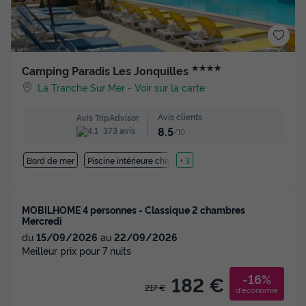
★★★★
Camping Paradis Les Jonquilles
La Tranche Sur Mer
-
Voir sur la carte
Avis clients
Avis TripAdvisor
8.5
373 avis
/10
Bord de mer
Piscine intérieure chauffée
+ 3
MOBILHOME 4 personnes - Classique 2 chambres
Mercredi
du
15/09/2026
au
22/09/2026
Meilleur prix pour 7 nuits
-16%
182 €
217 €
d'économie