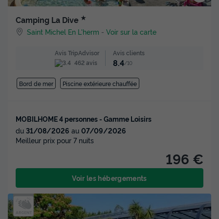
★
Camping La Dive
Saint Michel En L'herm
-
Voir sur la carte
Avis clients
Avis TripAdvisor
8.4
462 avis
/10
Bord de mer
Piscine extérieure chauffée
MOBILHOME 4 personnes - Gamme Loisirs
du
31/08/2026
au
07/09/2026
Meilleur prix pour 7 nuits
196 €
Voir les hébergements