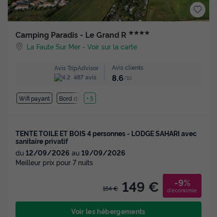
★★★★
Camping Paradis - Le Grand R
La Faute Sur Mer
-
Voir sur la carte
Avis clients
Avis TripAdvisor
8.6
487 avis
/10
Wifi payant
Bord de mer
+ 5
TENTE TOILE ET BOIS 4 personnes - LODGE SAHARI avec
sanitaire privatif
du
12/09/2026
au
19/09/2026
Meilleur prix pour 7 nuits
-9%
149 €
164 €
d'économie
Voir les hébergements