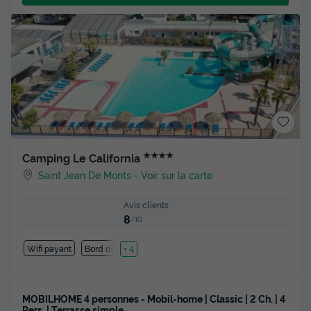
★★★★
Camping Le California
Saint Jean De Monts
-
Voir sur la carte
Avis clients
8
/10
Wifi payant
Bord de mer
+ 4
MOBILHOME 4 personnes - Mobil-home | Classic | 2 Ch. | 4
Pers. | Terrasse simple