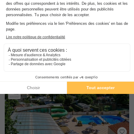
Wifi payant
Bord de mer
+ 10
MOBILHOME 5 personnes - Classique 2 chambres
du
13/09/2026
au
20/09/2026
Meilleur prix pour 7 nuits
-39%
199 €
329 €
d'économie
Voir les hébergements