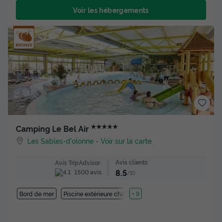
Voir les hébergements
★★★★★
Camping Le Bel Air
Les Sables-d'olonne
-
Voir sur la carte
Avis clients
Avis TripAdvisor
8.5
1500 avis
/10
Bord de mer
Piscine extérieure chauffée
+ 9