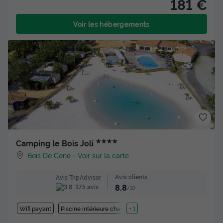
181 €
Voir les hébergements
★★★★
Camping le Bois Joli
Bois De Cene
-
Voir sur la carte
Avis clients
Avis TripAdvisor
8.8
175 avis
/10
Wifi payant
Piscine intérieure chauffée
+ 1