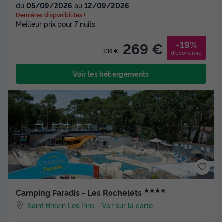
du
05/09/2026
au
12/09/2026
Dernières disponibilités !
Meilleur prix pour 7 nuits
-19%
269 €
336 €
d'économie
Voir les hébergements
★★★★
Camping Paradis - Les Rochelets
Saint Brevin Les Pins
-
Voir sur la carte