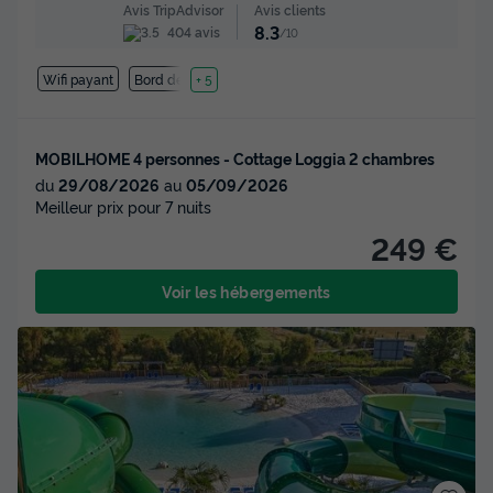
Avis clients
Avis TripAdvisor
8.3
404 avis
/10
Wifi payant
Bord de mer
+ 5
MOBILHOME 4 personnes - Cottage Loggia 2 chambres
du
29/08/2026
au
05/09/2026
Meilleur prix pour 7 nuits
249 €
Voir les hébergements