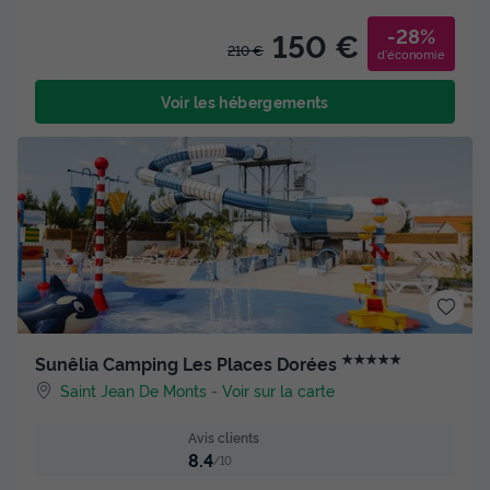
-28%
150 €
210 €
d'économie
Voir les hébergements
★★★★★
Sunêlia Camping Les Places Dorées
Saint Jean De Monts
-
Voir sur la carte
Avis clients
8.4
/10