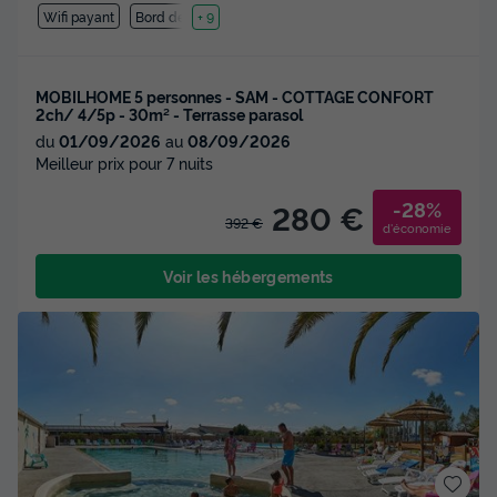
Wifi payant
Bord de mer
+ 9
MOBILHOME 5 personnes - SAM - COTTAGE CONFORT
2ch/ 4/5p - 30m² - Terrasse parasol
du
01/09/2026
au
08/09/2026
Meilleur prix pour 7 nuits
-28%
280 €
392 €
d'économie
Voir les hébergements