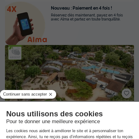
Nouveau : Paiement en 4 fois !
Réservez dès maintenant, payez en 4 fois
avec Alma et partez en toute tranquillité.
★★★★
Flower Camping Au Bois des Biches
Saint Hilaire De Riez
-
Voir sur la carte
Avis clients
8.4
/10