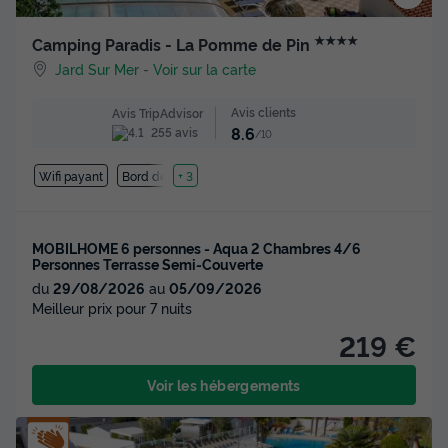
★★★★
Camping Paradis - La Pomme de Pin
Jard Sur Mer
-
Voir sur la carte
Avis clients
Avis TripAdvisor
8.6
255 avis
/10
Wifi payant
Bord de mer
+ 3
MOBILHOME 6 personnes - Aqua 2 Chambres 4/6
Personnes Terrasse Semi-Couverte
du
29/08/2026
au
05/09/2026
Meilleur prix pour 7 nuits
219 €
Voir les hébergements