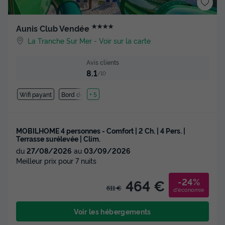
★★★★
Aunis Club Vendée
La Tranche Sur Mer
-
Voir sur la carte
Avis clients
8.1
/10
Wifi payant
Bord de mer
+ 5
MOBILHOME 4 personnes - Comfort | 2 Ch. | 4 Pers. |
Terrasse surélevée | Clim.
du
27/08/2026
au
03/09/2026
Meilleur prix pour 7 nuits
-24%
464 €
611 €
d'économie
Voir les hébergements