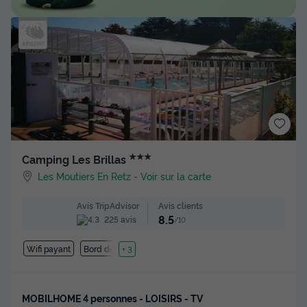
★★★
Camping Les Brillas
Les Moutiers En Retz
-
Voir sur la carte
Avis clients
Avis TripAdvisor
8.5
225 avis
/10
Wifi payant
Bord de mer
+ 3
MOBILHOME 4 personnes - LOISIRS - TV