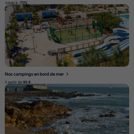
Jusqu'à
-70%
Nos campings en bord de mer
À partir de
99 €