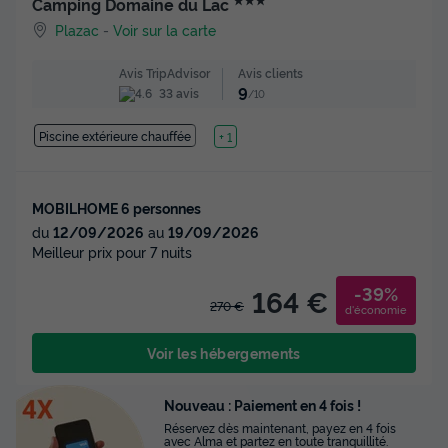
Camping Domaine du Lac
Plazac
-
Voir sur la carte
Avis clients
Avis TripAdvisor
9
33 avis
/10
Piscine extérieure chauffée
Lac
+ 1
MOBILHOME 6 personnes
du
12/09/2026
au
19/09/2026
Meilleur prix pour 7 nuits
-39%
164 €
270 €
d'économie
Voir les hébergements
Nouveau : Paiement en 4 fois !
Réservez dès maintenant, payez en 4 fois
avec Alma et partez en toute tranquillité.