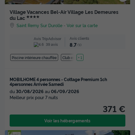
Village Vacances Bel-Air Village Les Demeures
★★★★
du Lac
Saint Remy Sur Durolle
-
Voir sur la carte
Avis clients
Avis TripAdvisor
8.7
39 avis
/10
Piscine intérieure chauffée
Club enfant
+ 1
MOBILHOME 4 personnes - Cottage Premium 1ch
4personnes Arrivée Samedi
du
30/08/2026
au
06/09/2026
Meilleur prix pour 7 nuits
371 €
Voir les hébergements