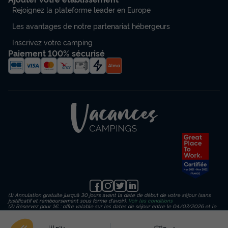
Rejoignez la plateforme leader en Europe
Les avantages de notre partenariat hébergeurs
Inscrivez votre camping
Paiement 100% sécurisé
(1) Annulation gratuite jusqu’à 30 jours avant la date de début de votre séjour (sans
justificatif et remboursement sous forme d'avoir).
Voir les conditions
(2) Réservez pour 1€ : offre valable sur les dates de séjour entre le 04/07/2026 et le
23/08/2026 inclus, en payant un acompte de 1€ sur le montant de l’hébergement
(hors frais de dossier, d’assurance et de traitement) puis un règlement en 3
échéances. Important : le paiement final de votre séjour est dû au plus tard 30 jours