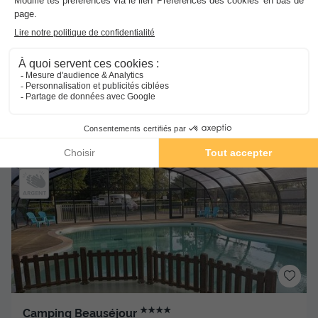
TENTE TOILE ET BOIS 5 personnes - TENTE LODGE
KENYA. (pas de salle d’eau)
du
16/09/2026
au
23/09/2026
Meilleur prix pour 7 nuits
-30%
294 €
420 €
d'économie
Voir les hébergements
★★★★
Camping Beauséjour