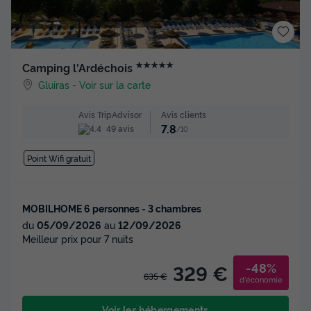
★★★★★
Camping l'Ardéchois
Gluiras
-
Voir sur la carte
Avis clients
Avis TripAdvisor
7.8
49 avis
/10
Point Wifi gratuit
MOBILHOME 6 personnes - 3 chambres
du
05/09/2026
au
12/09/2026
Meilleur prix pour 7 nuits
-48%
329 €
635 €
d'économie
Voir les hébergements