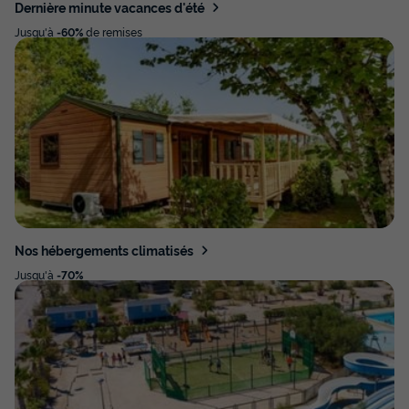
Dernière minute vacances d'été
Jusqu'à
-60%
de remises
Nos hébergements climatisés
Jusqu'à
-70%