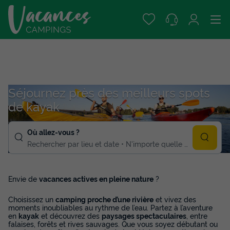
Séjournez près des meilleurs spots
de kayak
Où allez-vous ?
Rechercher par lieu et date
N'importe quelle duree
Envie de
vacances actives en pleine nature
?
Choisissez un
camping proche d’une rivière
et vivez des
moments inoubliables au rythme de l’eau. Partez à l’aventure
en
kayak
et découvrez des
paysages spectaculaires
, entre
falaises, forêts et rives sauvages. Que vous soyez débutant ou