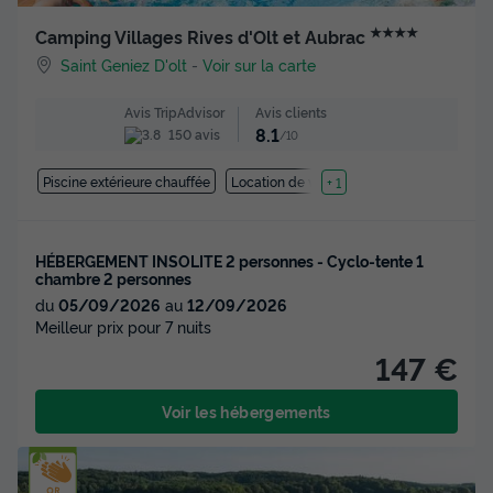
★★★★
Camping Villages Rives d'Olt et Aubrac
Saint Geniez D'olt
-
Voir sur la carte
Avis clients
Avis TripAdvisor
8.1
150 avis
/10
Piscine extérieure chauffée
Location de vélos
+ 1
HÉBERGEMENT INSOLITE 2 personnes - Cyclo-tente 1
chambre 2 personnes
du
05/09/2026
au
12/09/2026
Meilleur prix pour 7 nuits
147 €
Voir les hébergements