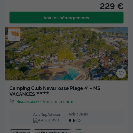
229 €
Voir les hébergements
Camping Club Navarrosse Plage 4* - MS
★★★★
VACANCES
Biscarrosse
-
Voir sur la carte
Avis clients
Avis TripAdvisor
8.6
238 avis
/10
Wifi gratuit
Piscine extérieure chauffée
+ 5