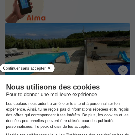
★★★
Camping Tikayan Félix de la Bastide
Saint Mitre Les Remparts
-
Voir sur la carte
Avis clients
7.6
/10
Wifi payant
Bord de mer
+ 1