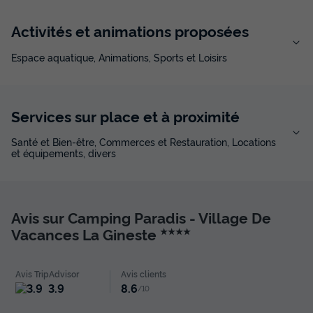
CHALET 6 personnes - AUVERGNE VUE LAC
du
14/09/2026
au
21/09/2026
Activités et animations proposées
Modifier les dates
Meilleur prix pour 7 nuits
Espace aquatique, Animations, Sports et Loisirs
234 €
-14%
199 €
d'économie
Prix de comparaison
Services sur place et à proximité
Voir les disponibilités
Santé et Bien-être, Commerces et Restauration, Locations
et équipements, divers
Avis sur Camping Paradis - Village De
Vacances La Gineste
★★★★
Avis TripAdvisor
Avis clients
3.9
8.6
/10
CHALET 6 personnes - Chalet Auvergne