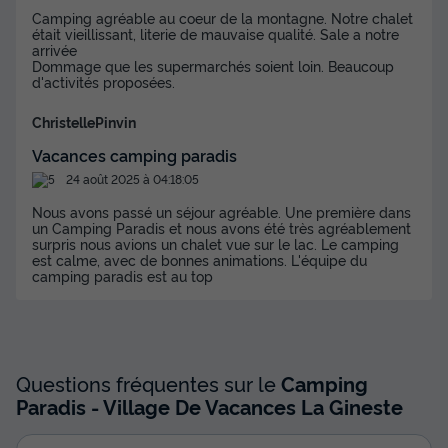
Surface
Adultes
Chambres
Salle de bain
Camping agréable au coeur de la montagne. Notre chalet
25m²
4
2
1
était vieillissant, literie de mauvaise qualité. Sale a notre
arrivée
Dommage que les supermarchés soient loin. Beaucoup
Terrasse couverte
Accès wifi
Animaux autorisés *
d'activités proposées.
Barbecue
Cafetière
+ 8
ChristellePinvin
Vacances camping paradis
MOBILHOME 4 personnes - Cottage Vue Lac
24 août 2025 à 04:18:05
du
29/08/2026
au
05/09/2026
Nous avons passé un séjour agréable. Une première dans
Modifier les dates
un Camping Paradis et nous avons été très agréablement
Meilleur prix pour 7 nuits
surpris nous avions un chalet vue sur le lac. Le camping
est calme, avec de bonnes animations. L'équipe du
270 €
camping paradis est au top
-13%
233,58 €
d'économie
Prix de comparaison
Voir les disponibilités
Questions fréquentes sur le
Camping
Paradis - Village De Vacances La Gineste