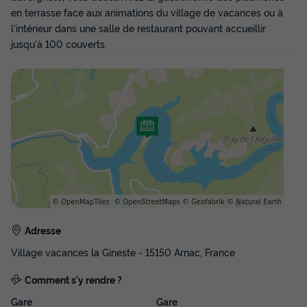
159 €
en terrasse face aux animations du village de vacances ou à
d'économie
Prix de comparaison
l'intérieur dans une salle de restaurant pouvant accueillir
jusqu'à 100 couverts.
Voir les disponibilités
CHALET 4 personnes - CANTAL
Adresse
Annulation gratuite
Village vacances la Gineste - 15150 Arnac, France
Surface
Adultes
Enfants
Chambres
Salle de bain
35m²
2
2
2
1
Comment s'y rendre ?
Accès wifi
Animaux autorisés *
Cafetière
Lave-vaisselle
Gare
Gare