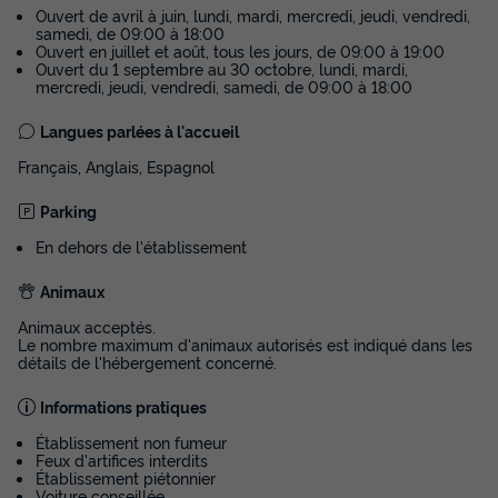
Voir les disponibilités
Ouvert de avril à juin, lundi, mardi, mercredi, jeudi, vendredi,
samedi, de 09:00 à 18:00
Ouvert en juillet et août, tous les jours, de 09:00 à 19:00
Ouvert du 1 septembre au 30 octobre, lundi, mardi,
mercredi, jeudi, vendredi, samedi, de 09:00 à 18:00
Langues parlées à l'accueil
Français, Anglais, Espagnol
Parking
En dehors de l'établissement
MOBILHOME 4 personnes - Cottage
Animaux
Premium
Animaux acceptés.
Annulation gratuite
Le nombre maximum d'animaux autorisés est indiqué dans les
détails de l'hébergement concerné.
Surface
Adultes
Chambres
Salle de bain
28m²
4
2
1
Informations pratiques
Terrasse couverte
Accès wifi
Animaux autorisés *
Établissement non fumeur
Feux d'artifices interdits
Barbecue
Cafetière
+ 7
Établissement piétonnier
Voiture conseillée