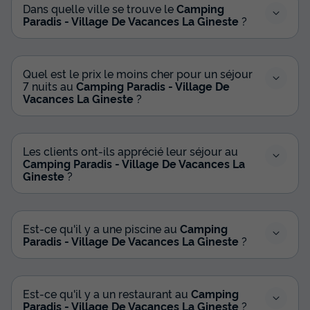
Dans quelle ville se trouve le
Camping
Paradis - Village De Vacances La Gineste
?
Quel est le prix le moins cher pour un séjour
7 nuits au
Camping Paradis - Village De
MOBILHOME 6 personnes - Cottage 3
Vacances La Gineste
?
Chambres
Annulation gratuite
Les clients ont-ils apprécié leur séjour au
Surface
Adultes
Chambres
Salle de bain
Camping Paradis - Village De Vacances La
30m²
6
3
1
Gineste
?
Terrasse couverte
Accès wifi
Animaux autorisés *
Barbecue
Cafetière
+ 7
Est-ce qu'il y a une piscine au
Camping
Paradis - Village De Vacances La Gineste
?
MOBILHOME 6 personnes - Cottage 3 Chambres
du
13/10/2026
au
20/10/2026
Est-ce qu'il y a un restaurant au
Camping
Modifier les dates
Paradis - Village De Vacances La Gineste
?