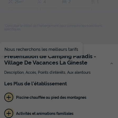
25m²
4
2
1
Terrasse couverte
Accès wifi
Animaux autorisés *
Barbecue
Cafetière
+ 8
*Consulter le détail de l'hébergement pour connaitre les conditions
spécifiques
MOBILHOME 4 personnes - Mobil Home
du
10/10/2026
au
17/10/2026
Nous recherchons les meilleurs tarifs
Modifier les dates
Présentation de Camping Paradis -
Meilleur prix pour 7 nuits
Village De Vacances La Gineste
177 €
-15%
149 €
d'économie
Description, Accès, Points d’intérêts, Aux alentours
Prix de comparaison
Les
Plus
de l'établissement
Voir les disponibilités
Piscine chauffée au pied des montagnes
Activités et animations familiales