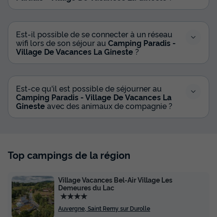
Meilleur prix pour 7 nuits
291 €
-14%
249 €
d'économie
Est-il possible de se connecter à un réseau
wifi lors de son séjour au
Camping Paradis -
Prix de comparaison
Village De Vacances La Gineste
?
Voir les disponibilités
Est-ce qu'il est possible de séjourner au
Camping Paradis - Village De Vacances La
Gineste
avec des animaux de compagnie ?
Top campings de la région
Village Vacances Bel-Air Village Les
Demeures du Lac
★★★★
Auvergne, Saint Remy sur Durolle