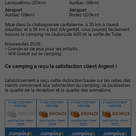
Laroquebrou (20km)
Aurillac (36km)
Congélateur
+ 5
Aéroport
Aéroport
Aurillac (39km)
Rodez (103km)
Situé dans la châtaigneraie cantalienne, à 35 km à l’ouest
CHALET 4 personnes - CANTAL
d’Aurillac et à 35 km à l’est d’Argentat, vous pourrez facilement
du
10/10/2026
au
17/10/2026
trouvez le camping via l’autoroute A20 et la sortie de Tulle.
Modifier les dates
Nouveautés 2025 :
Meilleur prix pour 7 nuits
- Grande air de jeux pour les enfants.
- Wifi Gratuit sur le camping..
197 €
-14%
169 €
d'économie
Ce camping a reçu la satisfaction client Argent !
Prix de comparaison
L’établissement a reçu cette distinction basée sur les notes des
Voir les disponibilités
clients concernant leur satisfaction du camping, sa localisation,
la qualité de la réception et la qualité des animations.