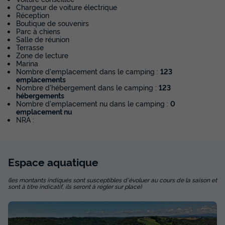
Chargeur de voiture électrique
Réception
Boutique de souvenirs
MOBILHOME 4 personnes - Cottage Premium
Parc à chiens
du
19/10/2026
au
26/10/2026
Salle de réunion
Modifier les dates
Terrasse
Zone de lecture
Meilleur prix pour 7 nuits
Marina
Nombre d'emplacement dans le camping :
123
224 €
-15%
emplacements
189 €
Nombre d'hébergement dans le camping :
123
d'économie
hébergements
Prix de comparaison
Nombre d'emplacement nu dans le camping :
0
emplacement nu
Voir les disponibilités
NRA :
Espace
aquatique
(les montants indiqués sont susceptibles d'évoluer au cours de la saison et
sont à titre indicatif, ils seront à régler sur place)