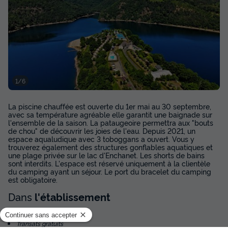
CHALET 6 personnes - Chalet Auvergne
Annulation gratuite
Surface
Adultes
Chambres
Salle de bain
35m²
6
2
1
Terrasse couverte
Accès wifi
Animaux autorisés *
1/6
Cafetière
Chaise longue
+ 8
La piscine chauffée est ouverte du 1er mai au 30 septembre,
avec sa température agréable elle garantit une baignade sur
l'ensemble de la saison. La pataugeoire permettra aux "bouts
CHALET 6 personnes - Chalet Auvergne
de chou" de découvrir les joies de l'eau. Depuis 2021, un
du
28/09/2026
au
05/10/2026
espace aqualudique avec 3 toboggans a ouvert. Vous y
Modifier les dates
trouverez également des structures gonflables aquatiques et
une plage privée sur le lac d'Enchanet. Les shorts de bains
Meilleur prix pour 7 nuits
sont interdits. L'espace est réservé uniquement à la clientèle
du camping ayant un séjour. Le port du bracelet du camping
224 €
-15%
est obligatoire.
189 €
d'économie
Dans
l'établissement
Prix de comparaison
Voir les disponibilités
Parasols
Transats gratuits