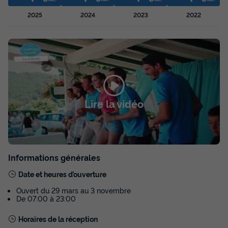
2025
2024
2023
2022
MOBILHOME 4 personnes - Cottage
Annulation gratuite
Surface
Adultes
Chambres
Salle de bain
25m²
4
2
1
Terrasse couverte
Accès wifi
Animaux autorisés *
Lire la vidéo
Barbecue
Cafetière
+ 7
MOBILHOME 4 personnes - Cottage
du
21/09/2026
au
28/09/2026
Informations générales
Modifier les dates
Date et heures d’ouverture
Meilleur prix pour 7 nuits
Ouvert du 29 mars au 3 novembre
197 €
-14%
De 07:00 à 23:00
169 €
d'économie
Horaires de la réception
Prix de comparaison