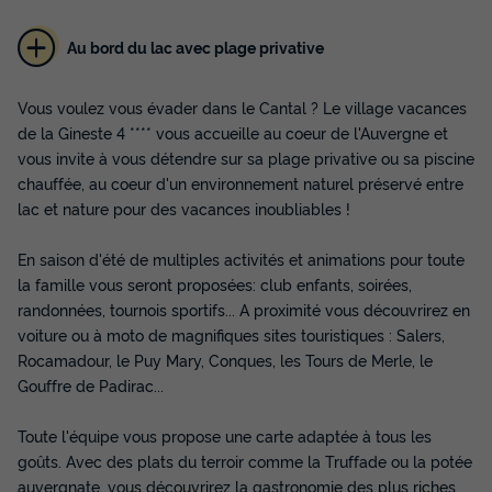
Au bord du lac avec plage privative
Vous voulez vous évader dans le Cantal ? Le village vacances
CHALET 4 personnes - CANTAL VUE LAC
de la Gineste 4 **** vous accueille au coeur de l'Auvergne et
vous invite à vous détendre sur sa plage privative ou sa piscine
Annulation gratuite
chauffée, au coeur d'un environnement naturel préservé entre
Surface
Adultes
Enfants
Chambres
Salle de bain
lac et nature pour des vacances inoubliables !
30m²
2
2
2
1
En saison d'été de multiples activités et animations pour toute
Accès wifi
Animaux autorisés *
Cafetière
Lave-vaisselle
la famille vous seront proposées: club enfants, soirées,
Congélateur
+ 5
randonnées, tournois sportifs... A proximité vous découvrirez en
voiture ou à moto de magnifiques sites touristiques : Salers,
Rocamadour, le Puy Mary, Conques, les Tours de Merle, le
CHALET 4 personnes - CANTAL VUE LAC
Gouffre de Padirac...
du
28/09/2026
au
05/10/2026
Modifier les dates
Toute l'équipe vous propose une carte adaptée à tous les
Meilleur prix pour 7 nuits
goûts. Avec des plats du terroir comme la Truffade ou la potée
187 €
auvergnate, vous découvrirez la gastronomie des plus riches
-14%