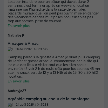
Location insalubre pour un séjour qui devait durer 2
du
12/09/2026
au
19/09/2026
semaines c'est terminer après un weekend location
Modifier les dates
malsaine par l'humidité dans la salle de bain ,des
placards muraux que l'on peut pas ouvrir, mise en danger
Meilleur prix pour 7 nuits
des vacanciers car des multiprises non utilisables pas
trop aux normes ,prise de courant
...
270 €
-15%
229 €
En savoir plus
d'économie
Prix de comparaison
Nathalie P
Voir les disponibilités
Arnaque à Arnac
26 août 2025 à 02:47:46
Camping paradis la gineste à Arnac je dirais plus camping
de l'enfer et grosse arnaque .commençons par le site qui
indique des lieux a visiter sauf que les sites sont a
environ1h 45 voir 2 h de route déjà pour les courses 45 mn
aller .le snack sert de 12 y a 13 H15 et de 19h30 a 20 h30
.location
...
En savoir plus
Audreyjo27
Agréable camping au coeur de la montagne
MOBILHOME 4 personnes - Cottage Vue
Lac
24 août 2025 à 04:56:33