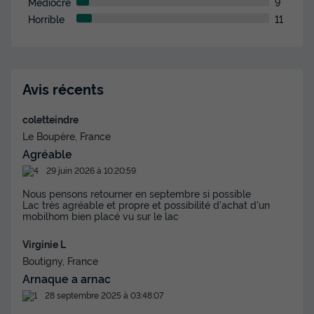
Médiocre
9
Horrible
11
Avis récents
coletteindre
MOBILHOME 4 personnes - Cottage
Le Boupère, France
Premium vue lac
Agréable
29 juin 2026 à 10:20:59
Annulation gratuite
Nous pensons retourner en septembre si possible
Surface
Adultes
Chambres
Salle de bain
Lac très agréable et propre et possibilité d'achat d'un
28m²
4
2
1
mobilhom bien placé vu sur le lac
Terrasse couverte
Accès wifi
Animaux autorisés *
Virginie L
Barbecue
Cafetière
+ 7
Boutigny, France
Arnaque a arnac
28 septembre 2025 à 03:48:07
MOBILHOME 4 personnes - Cottage Premium vue lac