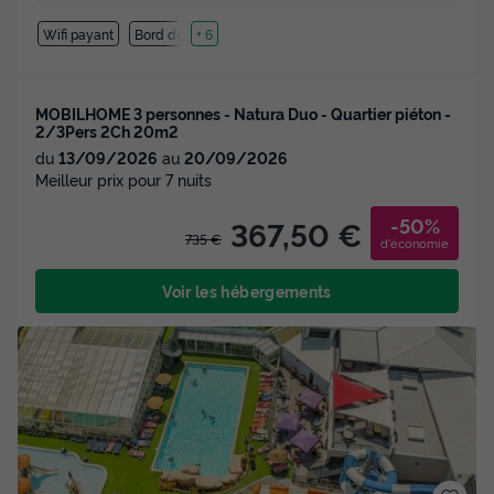
Wifi payant
Bord de mer
+ 6
MOBILHOME 3 personnes - Natura Duo - Quartier piéton -
2/3Pers 2Ch 20m2
du
13/09/2026
au
20/09/2026
Meilleur prix pour 7 nuits
-50%
367,50 €
735 €
d'économie
Voir les hébergements