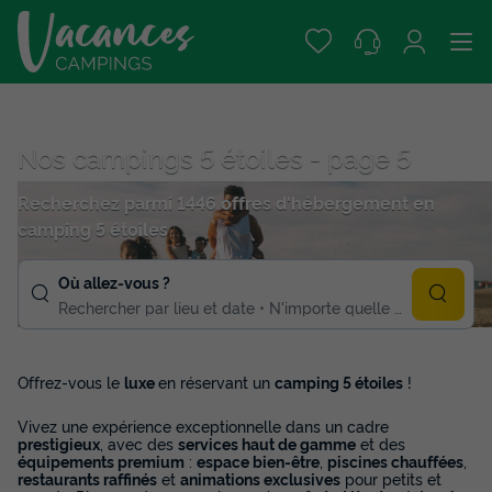
Nos campings 5 étoiles - page 5
Recherchez parmi 1446 offres d'hébergement en
camping 5 étoiles
Où allez-vous ?
Rechercher par lieu et date
N'importe quelle duree
Offrez-vous le
luxe
en réservant un
camping 5 étoiles
!
Vivez une expérience exceptionnelle dans un cadre
prestigieux
, avec des
services haut de gamme
et des
équipements premium
:
espace bien-être
,
piscines chauffées
,
restaurants raffinés
et
animations exclusives
pour petits et