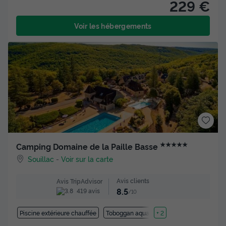
229 €
Voir les hébergements
★★★★★
Camping Domaine de la Paille Basse
Souillac
-
Voir sur la carte
Avis clients
Avis TripAdvisor
8.5
419 avis
/10
Piscine extérieure chauffée
Toboggan aquatique
+ 2