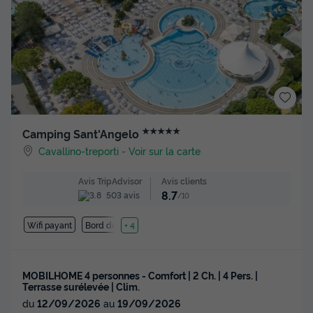
★★★★★
Camping Sant'Angelo
Cavallino-treporti
-
Voir sur la carte
Avis clients
Avis TripAdvisor
8.7
503 avis
/10
Wifi payant
Bord de mer
+ 4
MOBILHOME 4 personnes - Comfort | 2 Ch. | 4 Pers. |
Terrasse surélevée | Clim.
du
12/09/2026
au
19/09/2026