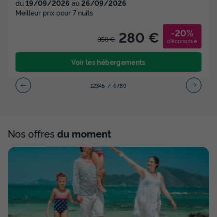
du
19/09/2026
au
26/09/2026
Meilleur prix pour 7 nuits
-20%
280 €
350 €
d'économie
Voir les hébergements
1
2
3
4
5
6
7
8
9
Nos offres
du moment