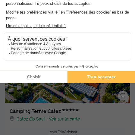
du
18/09/2026
au
25/09/2026
Meilleur prix pour 7 nuits
-15%
369,61 €
434,84 €
d'économie
Voir les hébergements
★★★★★
Camping Terme Catez
Catez Ob Savi
-
Voir sur la carte
Avis TripAdvisor