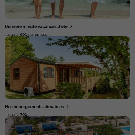
Dernière minute vacances d'été
Jusqu'à
-60%
de remises
Nos hébergements climatisés
Jusqu'à
-70%