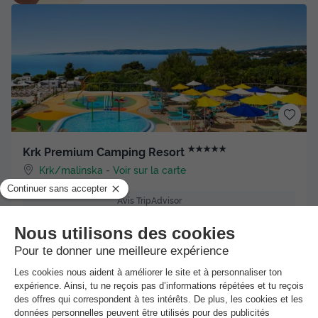
★★★★★
Krk Premium Camping Resort
Krk/malinska
-
Voir sur la carte
Avis TripAdvisor
388 avis
Point Wifi gratuit
Bord de mer
+ 8
TENTE TOILE ET BOIS 5 personnes - Krk - Tente Safari
Confort