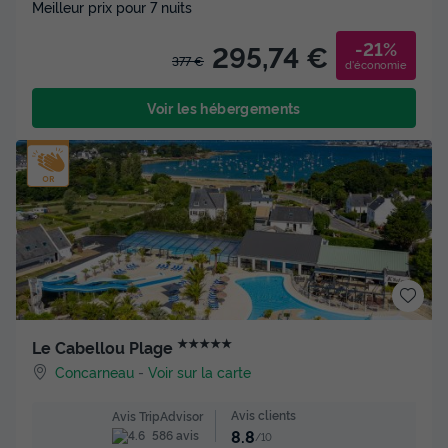
Meilleur prix pour 7 nuits
-21%
295,74 €
377 €
d'économie
Voir les hébergements
★★★★★
Le Cabellou Plage
Concarneau
-
Voir sur la carte
Avis clients
Avis TripAdvisor
8.8
586 avis
/10