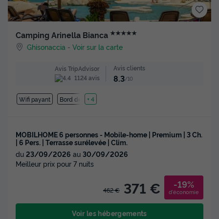
★★★★★
Camping Arinella Bianca
Ghisonaccia
-
Voir sur la carte
Avis clients
Avis TripAdvisor
8.3
1124 avis
/10
Wifi payant
Bord de mer
+ 4
MOBILHOME 6 personnes - Mobile-home | Premium | 3 Ch.
| 6 Pers. | Terrasse surélevée | Clim.
du
23/09/2026
au
30/09/2026
Meilleur prix pour 7 nuits
-19%
371 €
462 €
d'économie
Voir les hébergements