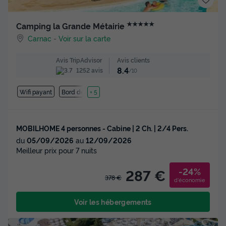
★★★★★
Camping la Grande Métairie
Carnac
-
Voir sur la carte
Avis clients
Avis TripAdvisor
8.4
1252 avis
/10
Wifi payant
Bord de mer
+ 5
MOBILHOME 4 personnes - Cabine | 2 Ch. | 2/4 Pers.
du
05/09/2026
au
12/09/2026
Meilleur prix pour 7 nuits
-24%
287 €
378 €
d'économie
Voir les hébergements