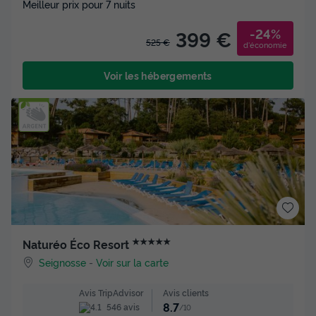
Meilleur prix pour 7 nuits
-24%
399 €
525 €
d'économie
Voir les hébergements
★★★★★
Naturéo Éco Resort
Seignosse
-
Voir sur la carte
Avis clients
Avis TripAdvisor
8.7
546 avis
/10