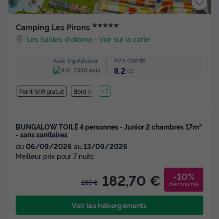
★★★★★
Camping Les Pirons
Les Sables-d'olonne
-
Voir sur la carte
Avis clients
Avis TripAdvisor
8.2
2340 avis
/10
Point Wifi gratuit
Bord de mer
+ 7
BUNGALOW TOILÉ 4 personnes - Junior 2 chambres 17m²
- sans sanitaires
du
06/09/2026
au
13/09/2026
Meilleur prix pour 7 nuits
-10%
182,70 €
203 €
d'économie
Voir les hébergements