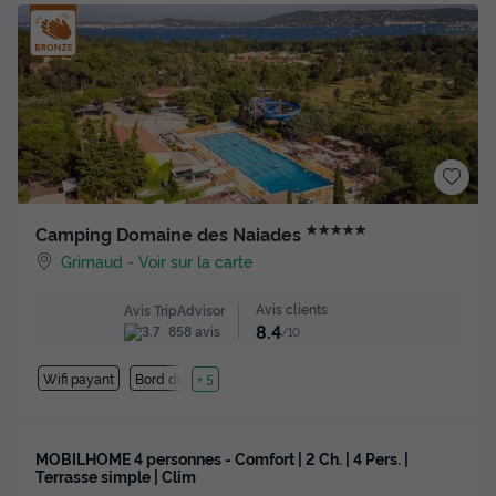
★★★★★
Camping Domaine des Naiades
Grimaud
-
Voir sur la carte
Avis clients
Avis TripAdvisor
8.4
858 avis
/10
Wifi payant
Bord de mer
+ 5
MOBILHOME 4 personnes - Comfort | 2 Ch. | 4 Pers. |
Terrasse simple | Clim