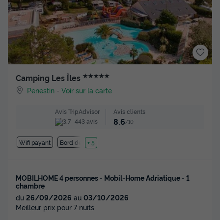
★★★★★
Camping Les Îles
Penestin
-
Voir sur la carte
Avis clients
Avis TripAdvisor
8.6
443 avis
/10
Wifi payant
Bord de mer
+ 5
MOBILHOME 4 personnes - Mobil-Home Adriatique - 1
chambre
du
26/09/2026
au
03/10/2026
Meilleur prix pour 7 nuits