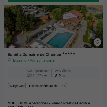
★★★★★
Sunêlia Domaine de Champé
Bussang
-
Voir sur la carte
Avis clients
Avis TripAdvisor
8.2
187 avis
/10
Wifi payant
Piscine extérieure chauffée
+ 5
MOBILHOME 4 personnes - Sunêlia Prestige Declik 4
pers/2ch./1sdb