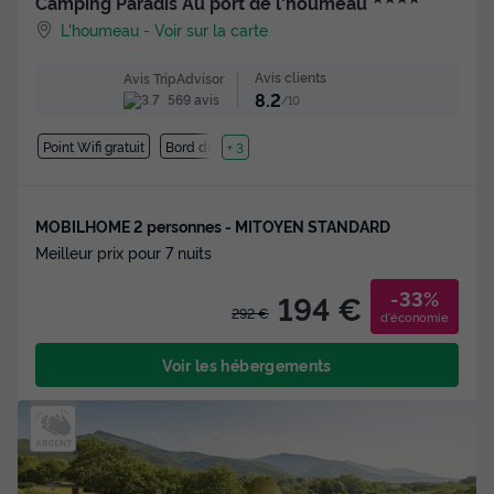
Camping Paradis Au port de l'houmeau
L'houmeau
-
Voir sur la carte
Avis clients
Avis TripAdvisor
8.2
569 avis
/10
Point Wifi gratuit
Bord de mer
+ 3
MOBILHOME 2 personnes - MITOYEN STANDARD
Meilleur prix pour 7 nuits
-33%
194 €
292 €
d'économie
Voir les hébergements