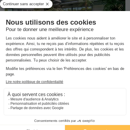
★★★★★
Camping l'Océan
Brem Sur Mer
-
Voir sur la carte
Avis clients
Avis TripAdvisor
8.6
1751 avis
/10
Wifi payant
Bord de mer
+ 8
MOBILHOME 5 personnes - AUTHENTIQUE - TV -
PLANCHA
Meilleur prix pour 7 nuits