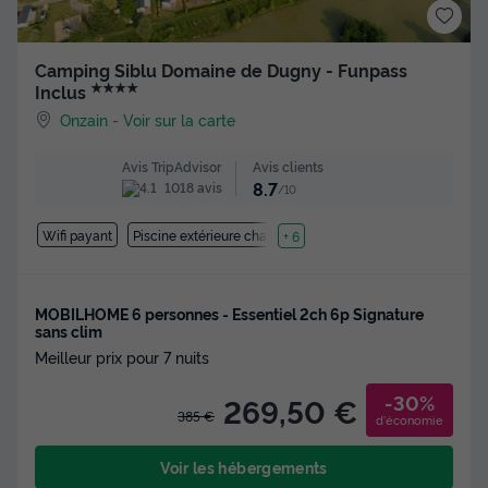
Camping Siblu Domaine de Dugny - Funpass
★★★★
Inclus
Onzain
-
Voir sur la carte
Avis clients
Avis TripAdvisor
8.7
1018 avis
/10
Wifi payant
Piscine extérieure chauffée
+ 6
MOBILHOME 6 personnes - Essentiel 2ch 6p Signature
sans clim
Meilleur prix pour 7 nuits
-30%
269,50 €
385 €
d'économie
Voir les hébergements