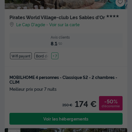
★★★★
Pirates World Village-club Les Sables d'Or
Le Cap D'agde
-
Voir sur la carte
Avis clients
8.1
/10
Wifi payant
Bord de mer
+ 7
MOBILHOME 4 personnes - Classique S2 - 2 chambres -
CLIM
Meilleur prix pour 7 nuits
-50%
174 €
350 €
d'économie
Voir les hébergements