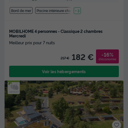
Bord de mer
Piscine intérieure chauffée
+ 3
MOBILHOME 4 personnes - Classique 2 chambres
Mercredi
Meilleur prix pour 7 nuits
-16%
182 €
217 €
d'économie
Voir les hébergements