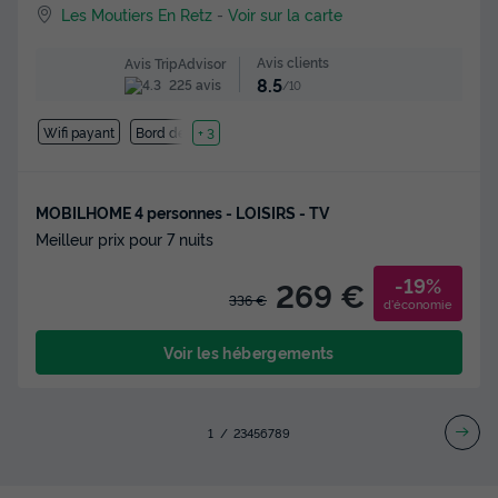
Les Moutiers En Retz
-
Voir sur la carte
Avis clients
Avis TripAdvisor
8.5
225 avis
/10
Wifi payant
Bord de mer
+ 3
MOBILHOME 4 personnes - LOISIRS - TV
Meilleur prix pour 7 nuits
-19%
269 €
336 €
d'économie
Voir les hébergements
1
2
3
4
5
6
7
8
9