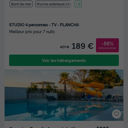
Bord de mer
Piscine extérieure chauffée
+ 9
STUDIO 4 personnes - TV - PLANCHA
Meilleur prix pour 7 nuits
-55%
189 €
427 €
d'économie
Voir les hébergements
★★★★