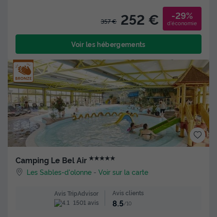
-29%
252 €
357 €
d'économie
Voir les hébergements
★★★★★
Camping Le Bel Air
Les Sables-d'olonne
-
Voir sur la carte
Avis clients
Avis TripAdvisor
8.5
1501 avis
/10