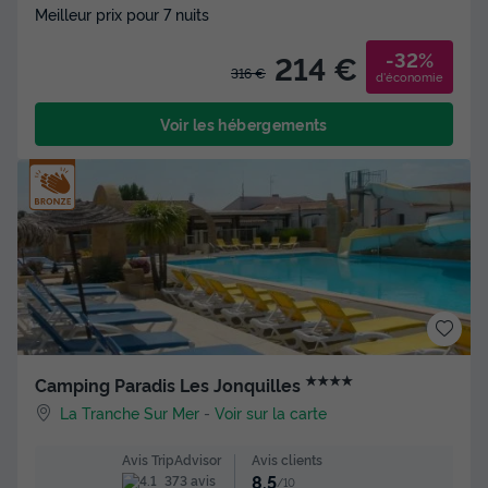
Meilleur prix pour 7 nuits
-32%
214 €
316 €
d'économie
Voir les hébergements
★★★★
Camping Paradis Les Jonquilles
La Tranche Sur Mer
-
Voir sur la carte
Avis clients
Avis TripAdvisor
8.5
373 avis
/10