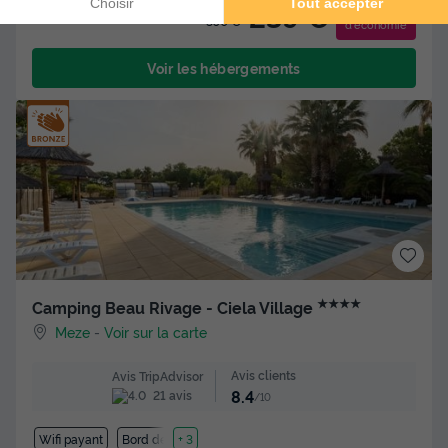
-31%
239 €
350 €
d'économie
Voir les hébergements
★★★★
Camping Beau Rivage - Ciela Village
Meze
-
Voir sur la carte
Avis clients
Avis TripAdvisor
8.4
21 avis
/10
Wifi payant
Bord de mer
+ 3