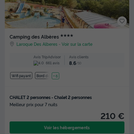
★★★★
Camping des Albères
Laroque Des Alberes
-
Voir sur la carte
Avis clients
Avis TripAdvisor
8.6
661 avis
/10
Wifi payant
Bord de mer
+ 6
CHALET 2 personnes - Chalet 2 personnes
Meilleur prix pour 7 nuits
210 €
Voir les hébergements