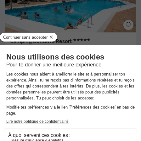
★★★★★
Camping Bonterra Resort
Benicassim
]0, 1[ (39 m de Xilxes) | [1, Inf[ (39 km de
Xilxes)
-
Voir sur la carte
Avis clients
Avis TripAdvisor
7.8
488 avis
/10
Bord de mer
Accès direct à la plage
+ 4
VILLA 6 personnes - LAVANDA
Meilleur prix pour 7 nuits
-38%
962,19 €
1 557,70 €
d'économie