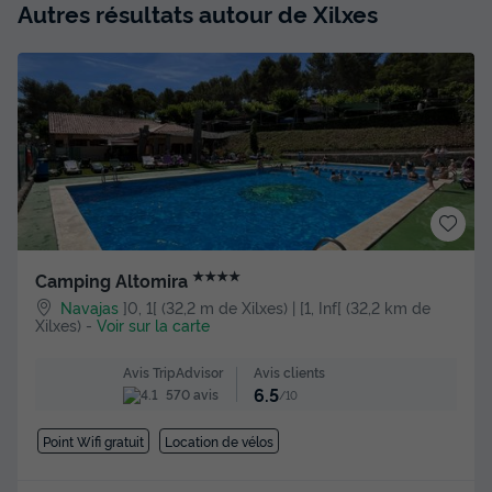
Autres résultats autour de Xilxes
★★★★
Camping Altomira
Navajas
]0, 1[ (32,2 m de Xilxes) | [1, Inf[ (32,2 km de
Xilxes)
-
Voir sur la carte
Avis clients
Avis TripAdvisor
6.5
570 avis
/10
Point Wifi gratuit
Location de vélos