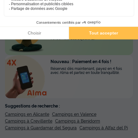
Voir l'hébergement
Réservez l'esprit tranquille avec
l'Annulation Gratuite !
Réservez sereinement votre prochain séjour
grâce à l'annulation gratuite jusqu'à J-30 sur
l'ensemble des séjours (1).
Nouveau : Paiement en 4 fois !
Réservez dès maintenant, payez en 4 fois
avec Alma et partez en toute tranquillité.
Suggestions de recherche :
Campings en Alicante
Campings en Valence
Campings à Crevillente
Campings à Benidorm
Campings à Guardamar del Segura
Campings à Alfaz del Pi