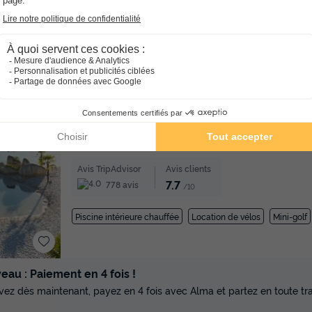
7.8
/10
Wifi payant
Piscine extérieure chauffée
Piscine intérie
Club enfant
Location de vélos
★★★★
Camping DéfiPlanet'
Poitou-charentes
Dienne
]0, 1[ (29,9 m de Vouneu
Inf[ (29,9 km de Vouneuil sur Vienne)
-
Voir sur la car
Avis TripAdvisor
Avis clients
7.7
778 avis
/10
Piscine intérieure chauffée
Location de vélos
Mini-golf
au : Paiement en 4 fois !
vez dès maintenant, payez en 4 fois avec Alma et partez en toute tran