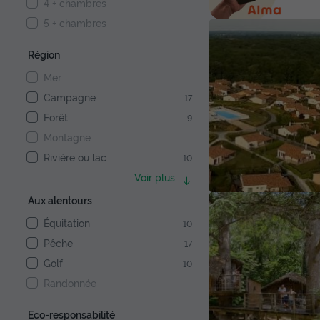
4 + chambres
5 + chambres
Région
Mer
Campagne
17
Forêt
9
Montagne
Rivière ou lac
10
Voir plus
Aux alentours
Équitation
10
Pêche
17
Golf
10
Randonnée
Eco-responsabilité