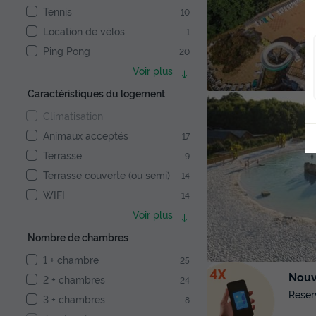
Tennis
10
Location de vélos
1
Ping Pong
20
Voir plus
Caractéristiques du logement
Climatisation
Animaux acceptés
17
Terrasse
9
Terrasse couverte (ou semi)
14
WIFI
14
Voir plus
Nombre de chambres
1 + chambre
25
Nouve
2 + chambres
24
Réser
3 + chambres
8