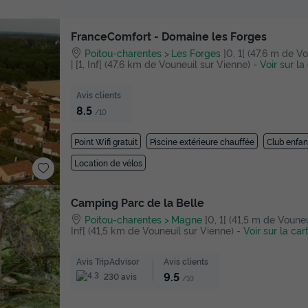
FranceComfort - Domaine les Forges
Poitou-charentes
Les Forges
]0, 1[ (47,6 m de V
| [1, Inf[ (47,6 km de Vouneuil sur Vienne)
-
Voir sur la
Avis clients
8.5
/10
Point Wifi gratuit
Piscine extérieure chauffée
Club enfan
Location de vélos
Camping Parc de la Belle
Poitou-charentes
Magne
]0, 1[ (41,5 m de Vouneui
Inf[ (41,5 km de Vouneuil sur Vienne)
-
Voir sur la car
Avis TripAdvisor
Avis clients
9.5
230 avis
/10