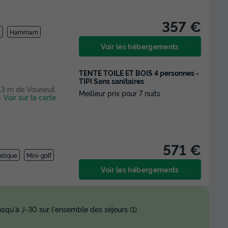
357 €
t
Hammam
Voir les hébergements
TENTE TOILE ET BOIS 4 personnes -
TIPI Sans sanitaires
19,3 m de Vouneuil
Meilleur prix pour 7 nuits
-
Voir sur la carte
571 €
atique
Mini-golf
Voir les hébergements
squ'à J-30 sur l'ensemble des séjours (1).