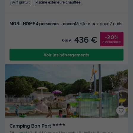
Wifi gratuit
Piscine extérieure chauffée
MOBILHOME 4 personnes - cocon
Meilleur prix pour 7 nuits
-20%
436 €
546 €
d'économie
Voir les hébergements
★★★★
Camping Bon Port
Lunel
]0, 1[ (11,8 m de Vauvert) | [1, Inf[ (11,8 km de