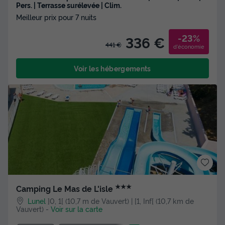
Pers. | Terrasse surélevée | Clim.
Meilleur prix pour 7 nuits
-23%
336 €
441 €
d'économie
Voir les hébergements
★★★
Camping Le Mas de L'isle
Lunel
]0, 1[ (10,7 m de Vauvert) | [1, Inf[ (10,7 km de
Vauvert)
-
Voir sur la carte