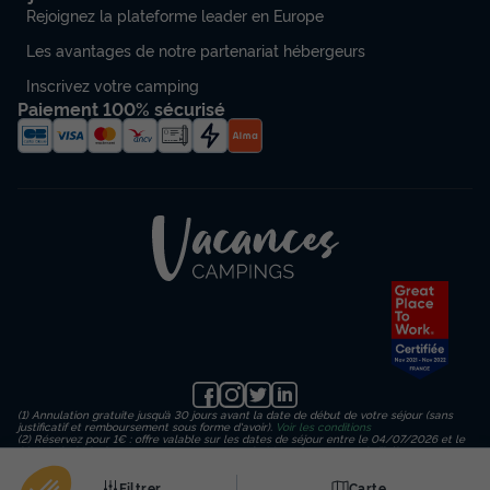
Rejoignez la plateforme leader en Europe
Les avantages de notre partenariat hébergeurs
Inscrivez votre camping
Paiement 100% sécurisé
(1) Annulation gratuite jusqu’à 30 jours avant la date de début de votre séjour (sans
justificatif et remboursement sous forme d'avoir).
Voir les conditions
(2) Réservez pour 1€ : offre valable sur les dates de séjour entre le 04/07/2026 et le
23/08/2026 inclus, en payant un acompte de 1€ sur le montant de l’hébergement
(hors frais de dossier, d’assurance et de traitement) puis un règlement en 3
échéances. Important : le paiement final de votre séjour est dû au plus tard 30 jours
Filtrer
Carte
avant votre date d'arrivée.