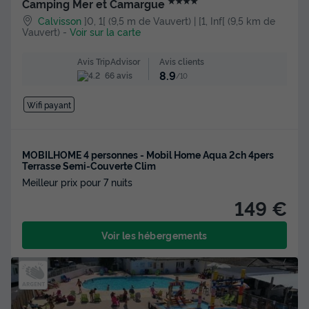
★★★★
Camping Mer et Camargue
Calvisson
]0, 1[ (9,5 m de Vauvert) | [1, Inf[ (9,5 km de
Vauvert)
-
Voir sur la carte
Avis clients
Avis TripAdvisor
8.9
66 avis
/10
Wifi payant
MOBILHOME 4 personnes - Mobil Home Aqua 2ch 4pers
Terrasse Semi-Couverte Clim
Meilleur prix pour 7 nuits
149 €
Voir les hébergements