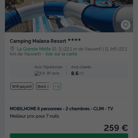
★★★★
Camping Maïana Resort
La Grande Motte
]0, 1[ (22,1 m de Vauvert) | [1, Inf[ (22,1
km de Vauvert)
-
Voir sur la carte
Avis clients
Avis TripAdvisor
8.6
97 avis
/10
Wifi payant
Bord de mer
+ 5
MOBILHOME 6 personnes - 2 chambres - CLIM - TV
Meilleur prix pour 7 nuits
259 €