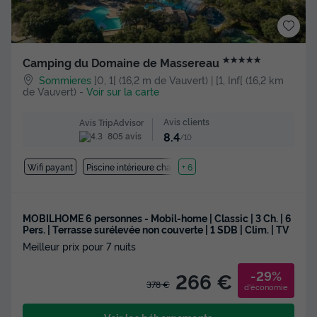
★★★★★
Camping du Domaine de Massereau
Sommieres
]0, 1[ (16,2 m de Vauvert) | [1, Inf[ (16,2 km
de Vauvert)
-
Voir sur la carte
Avis clients
Avis TripAdvisor
8.4
805 avis
/10
Wifi payant
Piscine intérieure chauffée
+ 6
MOBILHOME 6 personnes - Mobil-home | Classic | 3 Ch. | 6
Pers. | Terrasse surélevée non couverte | 1 SDB | Clim. | TV
Meilleur prix pour 7 nuits
-29%
266 €
378 €
d'économie