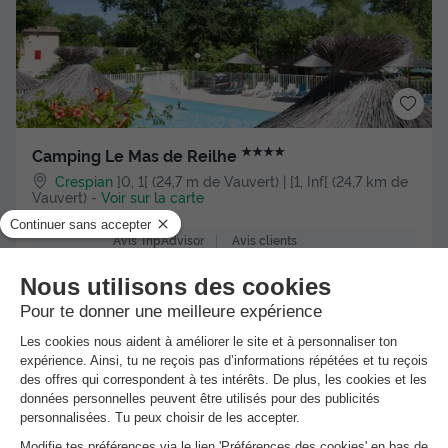
★★★★
Camping Le Mas de Reilhe
Crespian
]0, 1[ (24,7 m de Vauvert) | [1, Inf[ (24,7 km de
Vauvert)
-
Voir sur la carte
Avis clients
Avis TripAdvisor
9.1
34 avis
/10
Wifi gratuit
Piscine extérieure chauffée
+ 2
BUNGALOW TOILÉ 2 personnes - Coco Sweet (sans
sanitaires)
Meilleur prix pour 7 nuits