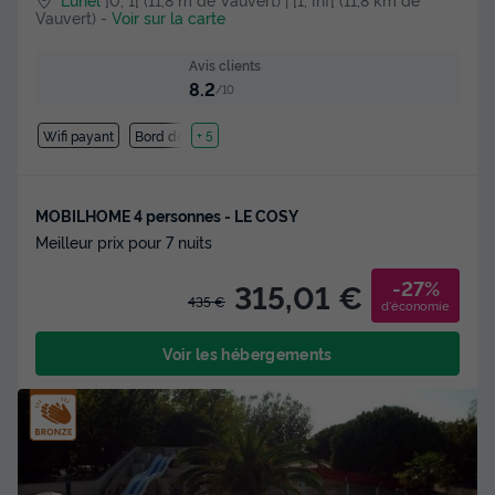
Vauvert)
-
Voir sur la carte
Avis clients
8.2
/10
Wifi payant
Bord de mer
+ 5
MOBILHOME 4 personnes - LE COSY
Meilleur prix pour 7 nuits
-27%
315,01 €
435 €
d'économie
Voir les hébergements