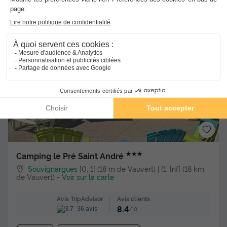
-20%
280 €
350 €
d'économie
Voir les hébergements
★★★
Camping le Pré Saint André
Souvignargues
]0, 1[ (18 m de Vauvert) | [1, Inf[ (18 km
de Vauvert)
-
Voir sur la carte
Avis clients
Avis TripAdvisor
8.4
36 avis
/10