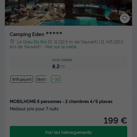
★★★★★
Camping Eden
Le Grau Du Roi
]0, 1[ (22,5 m de Vauvert) | [1, Inf[ (22,5
km de Vauvert)
-
Voir sur la carte
Avis clients
8.2
/10
Wifi payant
Bord de mer
+ 10
MOBILHOME 6 personnes - 2 chambres 4/6 places
Meilleur prix pour 7 nuits
199 €
Voir les hébergements