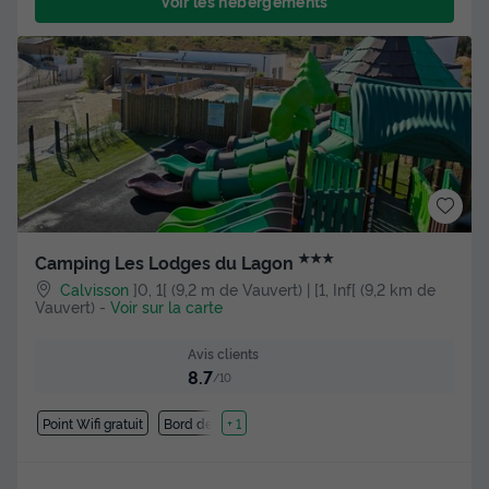
Voir les hébergements
★★★
Camping Les Lodges du Lagon
Calvisson
]0, 1[ (9,2 m de Vauvert) | [1, Inf[ (9,2 km de
Vauvert)
-
Voir sur la carte
Avis clients
8.7
/10
Point Wifi gratuit
Bord de mer
+ 1