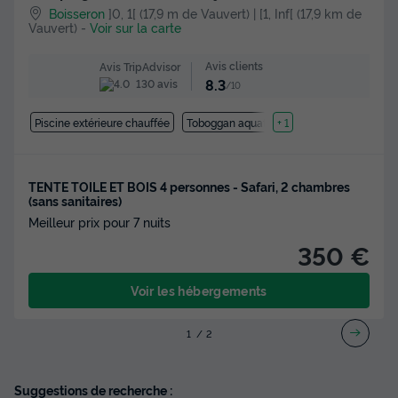
Boisseron
]0, 1[ (17,9 m de Vauvert) | [1, Inf[ (17,9 km de
Vauvert)
-
Voir sur la carte
Avis clients
Avis TripAdvisor
8.3
130 avis
/10
Piscine extérieure chauffée
Toboggan aquatique
+ 1
TENTE TOILE ET BOIS 4 personnes - Safari, 2 chambres
(sans sanitaires)
Meilleur prix pour 7 nuits
350 €
Voir les hébergements
1
2
Suggestions de recherche :