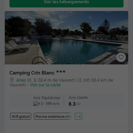
Voir les hébergements
★★★
Camping Crin Blanc
Arles
]0, 1[ (16,4 m de Vauvert) | [1, Inf[ (16,4 km de
Vauvert)
-
Voir sur la carte
Avis clients
Avis TripAdvisor
8.3
388 avis
/10
Wifi gratuit
Piscine extérieure chauffée
+ 4