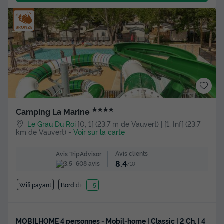
★★★★
Camping La Marine
Le Grau Du Roi
]0, 1[ (23,7 m de Vauvert) | [1, Inf[ (23,7
km de Vauvert)
-
Voir sur la carte
Avis clients
Avis TripAdvisor
8.4
608 avis
/10
Wifi payant
Bord de mer
+ 5
MOBILHOME 4 personnes - Mobil-home | Classic | 2 Ch. | 4